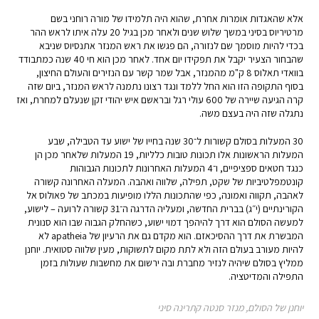
אלא שהאגדות אומרות אחרת, שהוא היה תלמידו של מורה רוחני בשם
מרטיריוס בסיני במשך שלוש שנים ולאחר מכן בגיל 20 עלה איתו לראש ההר
בכדי להיות מוסמך שם לנזורה, הם פגשו את ראש המנזר אתנסיוס שניבא
שהבחור הצעיר יקבל את תפקידו יום אחד. לאחר מכן הוא חי 40 שנה כמתבודד
בוואדי תאלוס 8 ק"מ מהמנזר, אבל שמר קשר עם הנזירים והעולם החיצון,
בסוף התקופה הזו הוא החל ללמד ונגד רצונו נתמנה לראש המנזר, ביום שזה
קרה הגיעה שיירה של 600 עולי רגל ובראשם איש יהודי זקן שנעלם למחרת, ואז
נתגלה שזה היה בעצם משה.
30 המעלות בסולם קשורות ל־30 שנה בחייו של ישוע עד הטבילה, שבע
המעלות הראשונות אלו תכונות טובות כלליות, 19 המעלות שלאחר מכן הן
כנגד חטאים ספציפיים, ו־4 המעלות האחרונות לתכונות הגבוהות
קונטמפלטיביות של שקט, תפילה, שלווה ואהבה. המעלה האחרונה קשורה
לאהבה, תקווה ואמונה, כפי שהתכונות הללו מופיעות במכתב של פאולוס אל
הקורינתיים (י״ג) בברית החדשה, ומעליה הדרגה ה־31 קשורה לרועה – לישוע,
למעשה הסולם הוא דרך להיהפך דמוי ישוע, כשהחלק הגבוה שבו הוא סנונית
המבשרת את דרך ההסיכאזם. הוא מקדם גם את הרעיון של apatheia לא
להיות מעורב בעולם הזה ולא לתת מקום לתשוקות, מעין שלווה סטואית. יוחנן
ממליץ בסולם שיהיה לנזיר מחברת ובה ירשום את מחשבות שעולות בזמן
התפילה והמדיטציה.
יוחנן של הסולם, מנזר סנטה קתרינה סיני