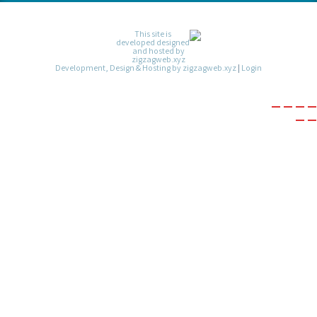
Development, Design & Hosting by zigzagweb.xyz
|
Login