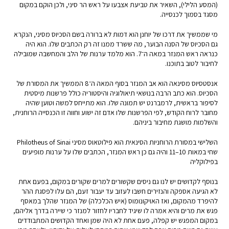
(המסע הלילי), השאיר את טביעת אצבעו על ראש הר סיני, ולכן הוקם במקום
מסגד בסמוך לכנסייה.
מי שממשיך את דרכו של יוחנן הוא דמות לא ברורה בשם הסכיוס מסיני, הנקרא
גם הסכיוס של הסנה הבוער, מה ששרד ממנו זה רק הכתבים שלו. הוא היה
כנראה ראש המנזר במאה ה־7. הוא מלמד ערנות של הלב והמחשבה שמובילה
לחיבור לטוב בתוכנו.
אנסטסיוס מסינאה הוא אב המנזר בסוף המאה ה־8 הממשיך את המסורת של
הסכיוס. הוא כתב הרבה בנושאי תיאולוגיה והיסטוריה כולל פרשנות מיסטית
לסיפור בראשית, לרמברנט יש תמונה שלו. הוא מתייחס למשה וטוען שהיה
מחובר לרוח הקודש, לפי הפרשנות שלו אדם זה ישוע וחווה זו הכנסייה הרוחנית,
והשלמות מושגת מחיבור ביניהם.
השלישי במסורת הרוחניות הסינאית הוא פילוטאוס מסיני Philotheus of Sinai
שחי במאות 10–11 והיה גם כן ראש המנזר, הכתבים שלו על ערנות מופיעים
בפילוקליה
בנוסף לקדושים יש לנו גם ניסים שקשורים למרים שקורים במקום, בפעם אחת
לא הגיעה אספקה והנזירים חשבו לעזוב עד יעבור זעם, הם עלו לפסגת ההר
להיפרד מהמקום, ואז האויקונומוס (איש הכלכלה) של המנזר שהלך במאסף
פגש את מרים והיא אמרה לו שיגיד לחבריו לחזור למנזר כי שיירה בדרך אליהם,
במקום המפגש יש קפלה, פעם אחת לא היה שמן ואחד הקדושים המתבודדים