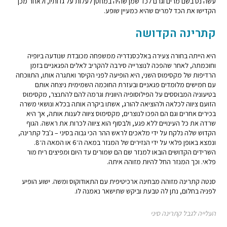
עשה נס בשם מרים וגרם לכד שמן שהיה במחסן לעלות על גדותיו, ולאחר מכן
הקדישו את הכד למרים שהיא כמעיין שופע.
קתרינה הקדושה
היא הייתה בחורה צעירה באלכסנדריה ממשפחה מכובדת שנודעה ביופיה
וחוכמתה, לאחר שהפכה לנוצרייה סירבה להקריב לאלים הפגאניים בזמן
הרדיפות של מקסימוס השני, היא הופיעה לפני הקיסר ואתגרה אותו, התווכחה
עם חמישים מלומדים פגאניים ובעזרת החוכמה השמימית ניצחה אותם
בטיעוניה המבוססים על הפילוסופיה היוונית וגרמה להם להתנצר, מקסימוס
הזועם ציווה לכלאה ולהוציאה להורג, אשתו ביקרה אותה בכלא ונושאי משרה
בכירים אחרים וגם הם הפכו לנוצרים, מקסימוס ציווה לענות אותה, אך היא
שרדה את כל העינויים ללא פגע, ולבסוף הוא ציווה לכרות את ראשה. הגוף
הקדוש שלה נלקח על ידי מלאכים לראש ההר הכי גבוה בסיני – ג'בל קתרינה,
ונמצא באופן פלאי על ידי הנזירים של המנזר במאה ה־6 או המאה ה־8.
השרידים הקדושים הובאו למנזר שם הם שמורים עד היום ומפיצים ריח מור
פלאי. וכך המנזר החל להיות מזוהה איתה.
סנטה קתרינה מזוהה מבחינה ארכיטיפית עם התאודוקוס ומשה. ישוע הופיע
לפניה בחלום, נתן לה טבעת וביקש שתישאר נאמנה לו.
העלייה לגבל קתרינה סיני