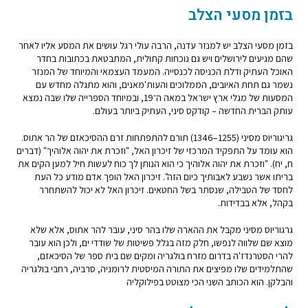
בזמן מסעי הצלב
בזמן מסעי הצלב יש למנזר עדנה, הרבה עולי רגל עושים את המסע אליו לאחר
שהם מגיעים לירושלים ויש גם נוכחות קתולית, המתבטאת בכתובות בחדר
האוכל העתיק ודלת הכניסה לכנסייה. המעמד העצמאי והמיוחד של המנזר
נשמר גם תחת האיובים, הממלוכים והעות'מאנים, והוא מתגלה מחדש עם
המסעות של מגלי ארץ ישראל במאה ה־19, ובמיוחד הספרייה שלו שבה נמצא
עותק הברית החדשה – קודקס סיני, העתיק ביותר בעולם.
גריגוריוס מסיני (1255–1346) תורם להתפתחות זרם ההסיכאזם של הר אתוס.
הוא עומד על התפקיד המרכזי של זיכרון האל, "וזכרת את יהוה אלוהיך" (דברים
ח, יח). "וזכרת את יהוה אלוהיך כי הוא הנותן לך כוח לעשות חיל למען הקים את
בריתו אשר נשבע לאבותיך כיום הזה". זיכרון האל הופך אדם מודע כל העת
לחסד של הטבילה, שנסתר בשל החטאים. זיכרון האל לא יכול להשתחרר
בקהל, אלא בבדידות.
גרגוריוס מסיני מקבל את ההארה שלו בהר סיני, עובר להר אתוס, אלא שלא
מוצא שם שלווה לנפשו, חלק מזה בגלל פשיטות של שודדי ים, ולכן הוא עובר
להרי הסטרנדז'ה בדרום מזרח בולגריה ומקים שם בית ספר של הסיכאזם,
שהתלמידים שלו מפיצים את התורה המיסטית לרומניה, סרביה, רחבי בולגריה
והבלקן. הוא הכותב השני הכי מצוטט בפילוקליה