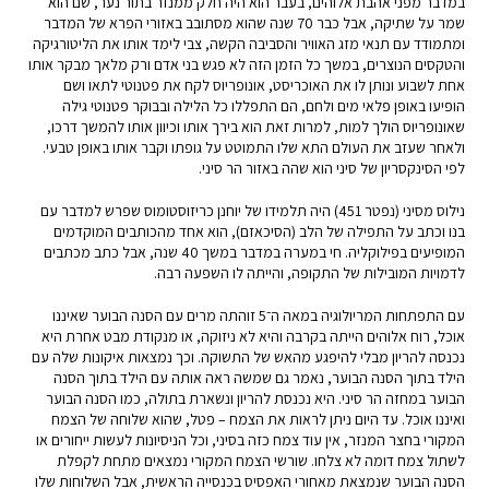
במדבר מפני אהבת אלוהים, בעבר הוא היה חלק ממנזר בתור נער, שם הוא
שמר על שתיקה, אבל כבר 70 שנה שהוא מסתובב באזורי הפרא של המדבר
ומתמודד עם תנאי מזג האוויר והסביבה הקשה, צבי לימד אותו את הליטורגיקה
והטקסים הנוצרים, במשך כל הזמן הזה לא פגש בני אדם ורק מלאך מבקר אותו
אחת לשבוע ונותן לו את האוכריסט, אונופריוס לקח את פטנוטי לתאו ושם
הופיעו באופן פלאי מים ולחם, הם התפללו כל הלילה ובבוקר פטנוטי גילה
שאונופריוס הולך למות, למרות זאת הוא בירך אותו וכיוון אותו להמשך דרכו,
ולאחר שעזב את העולם התא שלו התמוטט על גופתו וקבר אותו באופן טבעי.
לפי הסינקסריון של סיני הוא שהה באזור הר סיני.
נילוס מסיני (נפטר 451) היה תלמידו של יוחנן כריזוסטומוס שפרש למדבר עם
בנו וכתב על התפילה של הלב (הסיכאזם), הוא אחד מהכותבים המוקדמים
המופיעים בפילוקליה. חי במערה במדבר במשך 40 שנה, אבל כתב מכתבים
לדמויות המובילות של התקופה, והייתה לו השפעה רבה.
עם התפתחות המריולוגיה במאה ה־5 זוהתה מרים עם הסנה הבוער שאיננו
אוכל, רוח אלוהים הייתה בקרבה והיא לא ניזוקה, או מנקודת מבט אחרת היא
נכנסה להריון מבלי להיפגע מהאש של התשוקה. וכך נמצאות איקונות שלה עם
הילד בתוך הסנה הבוער, נאמר גם שמשה ראה אותה עם הילד בתוך הסנה
הבוער במחזה הר סיני. היא נכנסת להריון ונשארת בתולה, כמו הסנה הבוער
ואיננו אוכל. עד היום ניתן לראות את הצמח – פטל, שהוא שלוחה של הצמח
המקורי בחצר המנזר, אין עוד צמח כזה בסיני, וכל הניסיונות לעשות ייחורים או
לשתול צמח דומה לא צלחו. שורשי הצמח המקורי נמצאים מתחת לקפלת
הסנה הבוער שנמצאת מאחורי האפסיס בכנסייה הראשית, אבל השלוחות שלו