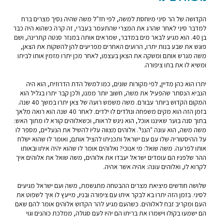
הקדושה של הר סיני מיוחסת למשה, לפי חז"ל משה שהיה נסיך מצרים ברח
למדבר סיני לאחר שהרג את המצרי שהתעמר בעברי, זה קרה כשהוא היה כבר
בן 40. הוא מגיע לבאר מים במדבר, שמראים אותה במנזר סנטה קתרינה, ושם
פוגש את שבע בנות יתרו, הרועים האחרים מפריעים להן להשקות את הצאן,
משה מגרש אותם ומשקה את הצאן בעצמו, לאחר מכן יתרו מזמין אותו לביתו
ומשיא לו את בתו ציפורה.
יתרו הוא כהן מדיין, לפי מקורות שונים, כמו למשל הדת הדרוזית, הוא היה
הנביא הנסתר שהפעיל את משה, חשוב יותר ממנו, ולכן קבר יתרו בגליל הוא
המקום הקדוש ביותר עבורם. משה משמש רועה של צאן יתרו במשך 40 שנה.
בזמן הזה הוא מקים משפחה ונולדים לו ילדים. לאחר 40 שנה הוא רואה מלאך
בתוך סנה בוער שאיננו אוכל, הוא ניגש לראות, וכשאלוהים קורא לו מתוך האש:
משה משה, הוא עונה "הנני". אלוהים מצווה עליו להשיל את הנעליים, מספר לו
על ההיסטוריה שלו עם עם ישראל ותכניתו להציל אותם, ואומר לו שהוא ישלח
אותו לפרעה. משה שואל: מי אנוכי? ואלוהים אומר לו שהוא יהיה איתו ובאותו
ההר שלפניו הם עומדים ישראל יעבדו את אלוהים, משה שואל את אלוהים איך
לקרוא לו, ואלוהים עונה: אהיה אשר אהיה.
שלושה חודשים מיציאת מצרים ההבטחה מתגשמת, משה ועם ישראל מגיעים
לסיני. בזמן הזה יתרו בא לבקר איתו עם ציפורה ובניו, מייעץ לו איך לשפוט את
העם ומקריב זבח לאלוהים. כשהעם מגיע להר הקדוש אלוהים אומר להם שאם
הם ישמעו בקולו וישמרו את בריתו הם יהיו לעם סגולה, ממלכת כוהנים וגוי