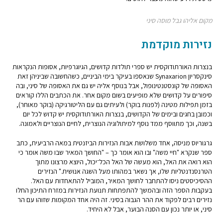
מקום אליהו גבל מוסה סיני
נזירות מוקדמת
בנצרות האורתודוקסית יש ספרי תולדות קדושים, הגיוגרפיות, אסופות הנקראות
סינקסריון Synaxarion שנאספו בעיקר בימי הביניים, כשהחשובה שביניהן זאת
האסופה של קונסטנטינופול, אבל בנוסף אליה יש גם את האסופה של סיני, ובה
סיפורים על קדושים שלא מופיעים בשום מקום אחר. את הכתבים הללו קוראים
בזמן תפילות מטינה (לפנות בוקר) ולעיתים גם עם הליטורגיקה (בוקר מאוחר),
וכמובן בחגים ובימים של הקדושים, בנצרות האורתודוקסית יש קדוש לכל יום
בשנה, וכך מתווסף ממד נוסף למיתולוגיה הנוצרית, לחיים הנוצריים ולאמונה.
גרגוריוס מניסה, אחד משלושת אבות הנזירות הביזנטית במאה הרביעית, כתב
ספר שנקרא "חיי משה" ובו הוא אומר כך – "החושך המאיר שבו משה אומר כי
הוא רואה את האל, הוא מעשה של האל הכל־יכול, היוצא מרצונו מתוך
הטרנסנדנטליות שלו, אך נשאר במהותו מעל השגה אנושית." הנזירים
ההסיכיסטים ניסו להתחבר לחושך המאיר, המוביל להתאחדות עם האל.
בעקבות הספר הזה ובהמשך להתפתחות תנועת הנזירות במזרח התיכון החלו
נזירים רבים לפקוד את ההר הגבוה בסיני. זה היה אחד המקומות שזוהו עם הר
סיני, או יותר נכון עם הסנה הבוער, אבל לא היחיד.