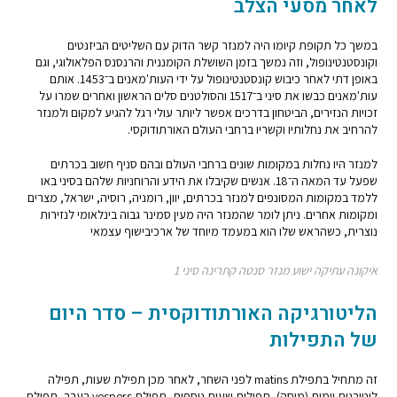
לאחר מסעי הצלב
במשך כל תקופת קיומו היה למנזר קשר הדוק עם השליטים הביזנטים
וקונסטנטינופול, וזה נמשך בזמן השושלת הקומננית והרנסנס הפלאולוגי, וגם
באופן דתי לאחר כיבוש קונסטנטינופול על ידי העות'מאנים ב־1453. אותם
עות'מאנים כבשו את סיני ב־1517 והסולטנים סלים הראשון ואחרים שמרו על
זכויות הנזירים, הביטחון בדרכים אפשר ליותר עולי רגל להגיע למקום ולמנזר
להרחיב את נחלותיו וקשריו ברחבי העולם האורתודוקסי.
למנזר היו נחלות במקומות שונים ברחבי העולם ובהם סניף חשוב בכרתים
שפעל עד המאה ה־18. אנשים שקיבלו את הידע והרוחניות שלהם בסיני באו
ללמד במקומות המסונפים למנזר בכרתים, יוון, רומניה, רוסיה, ישראל, מצרים
ומקומות אחרים. ניתן לומר שהמנזר היה מעין סמינר גבוה בינלאומי לנזירות
נוצרית, כשהראש שלו הוא במעמד מיוחד של ארכיבישוף עצמאי
איקונה עתיקה ישוע מנזר סנטה קתרינה סיני 1
הליטורגיקה האורתודוקסית – סדר היום
של התפילות
זה מתחיל בתפילת matins לפני השחר, לאחר מכן תפילת שעות, תפילה
ליטורגית יומית (מיסה), תפילות שעות נוספות, תפילת vespers בערב, תפילת