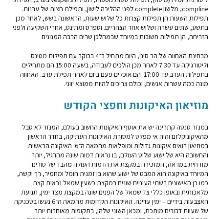
compline, מלשון complete לפני ההליכה לישון, ותפילת חצות של ערנות.
תפילות השעות הן תפילות קצרות כל שלוש שעות, הראשונה בשש, לאחר מכן
בתשע, שתים עשרה ושלוש אחר הצהריים. וספרס ומתינס, אחרי השקיעה ולפני
הזריחה, הן תפילות חשובות במיוחד שבמהלכן שרים הרבה המנונים
מבחינת האחווה של הר סיני, היום מתחיל ב־4 בבוקר עם תפילות מטינס
וליטורגיקה עד 7:30 לאחר מכן הולכים לעבודה, בשעה 15:00 הם מתחילים
בתפילות הערב עד 17:00. הם אוכלים פעם ביום לאחר תפילת ערב. האחווה
מונה כמה עשרות אנשים, וכולם צריכים להיות ממוצא יווני.
מוזיאון האיקונות וחפצי הקודש
במנזר סנטה קתרינה יש את אוסף האיקונות החשוב בעולם, המנזר לא סבל
מהאיקונוקלזם והיה אי מפלט למסורת האיקונות העתיקה, בחדר הראשון
במוזיאון רואים איקונות גדולות ומופלאות מהמאה ה־6. האיקונה הראשית
והחשובה היא של ישוע שליט העולם, בו נראית דמות שונה מהרגיל, יותר
מזרחית במראה, המזכירה במקצת את הדמות העולה מהבד של טורינו.
המיוחד באיקונה הוא המבט של ישוע שהוא בו זמנית חומל ומחמיר, רך וקשה,
כמו כן האישונים בשתי העיניים שונים במקצת כשעין שמאל נראית קצת
מלאכותית ובאופן כללי צד שמאל של הפנים שונה במקצת מצד ימין, תנועת
האצבעות בידיים – ימין עדינה. האיקונות הקדומות מהמאה ה־6 נעשו בטכניקה
של שעוות דבורים מותכת, ומכאן השוני שלהן, בתקופות מאוחרות יותר