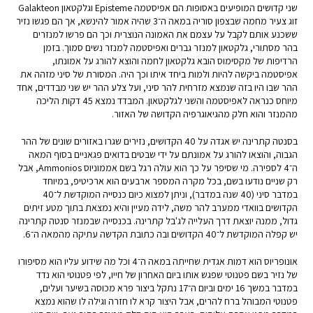
שני קדושים המופיעים באסופות הם אפיסטמה Episteme וגלקטאון Galakteon
זוג צעיר מחמה שבצפון סוריה במאה ה־3 שהיה אמור להינשא, אך הם פגשו נזיר
ששכנע אותם לקבל על עצמם את האמונה הנוצרית וכך הם פרשו למנזרים
בהר מסתורי, גלקטאון למנזר גברים ואפיסטמה למנזר נשים סמוך. בזמן
הרדיפות של מקסימוס הובא גלקטאון לחמה והוצא להורג על אמונתו,
אפיסטמה ביקשה להיות ולמות ביחד איתו וכך היה. המסורת של סיני מזהה את
ההר שבו היו בזה שנמצא מזרחית להר סיני, ועל צלע ההר יש שני מבדדים, אחד
מיוחס כנראה לאפיסטמה והשני לגלקטאון. המבדד נמצא 45 דקות הליכה
מהמנזר והוא חלק מהגיאוגרפיה הקדושה של האזור.
בסנטה קתרינה יש אגדה על 40 הקדושים, נזירים שגרו באזורים שונים של ההר
הגבוה, והוצאו להורג על אמונתם על ידי שבטים בדואים פגאניים בסוף המאה
ה־4 לספירה. מי שסיפר על כך הוא עולה רגל בשם אממוניוס Ammonios, אבל
רק שניים נודעו בשם, בכל מקרה המספר ארבעים הוא ארכיטיפ, במיוחד
במדבר סיני (40 שנה במדבר), וניתן למצוא כיום כנסייה המוקדשת ל־40
הקדושים בוואדי ממערב להר משה, לידה מעיין והיא נמצאת בתוך מטע זיתים
גדול, ממנה יוצאת דרך העלייה לג'בל קתרינה. בכנסייה שבמנזר סנטה קתרינה
יש קפלה המוקדשת ל־40 הקדושים ובה כתובת הקדשה עתיקה מהמאה ה־6.
אונופריוס הוא דמות אגדית שחייתה במאה ה־4 וכל מה שידוע עליו הוא מסיפורו
של נזיר בשם פטנוטי שפגש אותו ביום האחרון של חייו, לפי פטנוטי הוא נדד
במדבר במשך 16 ימים וביום ה־17 נתקל ביצור פרא מכוסה בשיער ועלים,
פטנוטי המבוהל ברח להרים, אבל היצור קרא לו חזרה וגילה לו שהוא נמצא