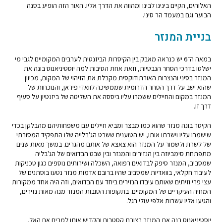
האלוהים, הקיים בינינו לבינו ומהווה את הדרך אליו. האור הזה הופיע בסנה
הבוער וגם במעמד הר סיני.
בניית המנזר
במאה ה־6 יש כנראה מאבק בין הקיסרות הביזנטית לערבים המקומיים לגבי מי
ישלטו בדרכי הסחר הנבטיות, וזאת אחת הסיבות למה יוסטיניאנוס בונה את
המנזר בסיני והנצרות האורתודוקסית מקבלת את הזיהוי של המקום, מכיוון
שהוא ישב על דרך הסחר הדרומית שממשיכה לוואדי פיראן, והנוכחות של
המנזר במקום והחיילים ששמרו עליו ביססה את השליטה של ביזנטיון על סעיף
דרך זו.
הקיסר בונה מנזר שהוא כמו מבצר ומביא חיילים עם משפחותיהם מהבלקן בכדי
שישמרו עליו וישרתו אותו, יש הטוענים ששבט הג'בלייה שלו התפקיד המסורתי
של לשרת ולשמור על המנזר הוא צאצא של אותם מהגרים. במשך מאות שנים
מתפתחת סימביוזה בין הנזירים והמנזר ובין שבט הבדואים של הג'בליה
שמסביב, המנזר סיפק לבדואים רפואה, השכלה ושירותים נוספים כגון טכניקות
לעיבוד חקלאי, בוואדיות שמסביב שהיו ברובם אדמות מנזר נטעו בוסתנים של
עצי פרי וזיתים שאותם עיבדו הנזירים ביחד עם הבדואים, וזה היה אחד ממקורות
המחיה העיקריים של המקומיים. בתקופות הטובות המנזר מנה מאות נזירים,
והגיעו אליו עשרות אלפי עולי רגל.
יוסטיניאנוס בנה את המנזר בצורת קסטרום והקדיש אותו למרים אם האל,