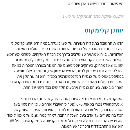
משגשגות בחצר בנישה מאבן מיוחדת.
איקונות עתיקות מנזר סנטה קתרינה סיני 1
יוחנן קלימקוס
הדמות החשובה בתולדות הנזירות של סיני פועלת במאה ה־6. יוחנן קלימקוס
היה נזיר מתבודד שכתב על החוויות הרוחניות שלו בספר – סולם המעלות
האלוהיות, ובו הוא מתאר 30 שלבים בדרך אל הכרת האלוהים, כשהוא משתמש
באנלוגיה של סולם יעקב. הוא חי 20 שנה בבידוד בעמק כמה ק"מ מהמנזר
ושמעו יצא למרחוק, כשהקים יוסטיניאנוס את המנזר בצורתו הנוכחית במאה
ה־6 לספירה נתבקש יוחנן להיות הראש הראשון שלו, והתמונה שלו מופיעה
בפסיפס באפסיס של כנסיית הטרנספיגורציה במנזר. הוא זה שהתקין את
המדרגות העולות מהמנזר להר סיני, וכנראה קבע גם את המקומות הקדושים
האחרים באזור, ביניהם כנסיית ארבעים הקדושים בצד השני של ההר.
המחקר מלמד אותנו שכנראה שיוחנן שהה בעזה, שהייתה מרכז רוחני
ואינטלקטואלי נוצרי במאות 5–6 (פטרוס האיברי ואחרים), וכי היה נשוי ובעל
השכלה גבוהה, בגיל ארבעים הוא פרש למנזר, האיכות, ההיקף והעומק של
הכתיבה מעידים על אדם בעל השכלה רחבה. לאחר כמה שנים של אימון ולימוד
הוא פרש להתבודדות ובילה חלק גדול מזמנו בקריאה על חיי קדושים, בגיל 65
הוא יצא מההתבודדות והפך לראש המנזר.