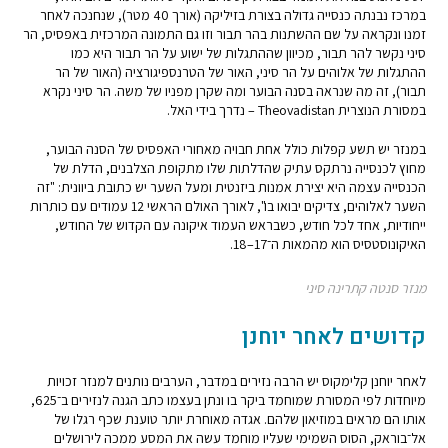
במרכז נבנתה כנסייה גדולה בצורת בזיליקה (אורך 40 מטר), שנחנכה לאחר
זמנו ונקראה על שם ההשתנות בהר תבור וזו גם התמונה המרכזית באפסיס, הר
סיני נקשר להר תבור, מכיוון שההתגלות של ישוע על הר תבור היא כמו
ההתגלות של אלוהים על הר סיני, האור של הטרנספיגורציה (האור של הר
תבור), זה מה שנראה בסנה הבוער ומה שקרן מפניו של משה. הר סיני נקרא
במסורת הנוצרית Theovadistan – נדרך בידי האל.
במנזר יש תשע קפלות כולל אחת חבויה מאחורי האפסיס של הסנה הבוער,
מחוץ לכנסייה נרתקס עתיק שהדלתות שלו מתקופת הצלבנים, הדלת של
הכנסייה עצמה היא יצירת אמנות ביזנטית ומעל השער יש כתובת ביוונית: "זה
השער לאלוהים, צדיקים יבואו בו", לאורך האולם הראשי 12 עמודים עם כותרות
ייחודיות, אחד לכל חודש, כשבראש העמוד איקונה עם הקדוש של החודש,
האיקונוסטסיס הוא מהמאות ה־17–18.
מנזר סנטה קתרינה סיני
קדושים לאחר יוחנן
לאחר יוחנן קלימקוס יש הרבה נזירים במדבר, הערבים נותנים למנזר זכויות
מיוחדות לפי המסורת שמוחמד ביקר בו ונתן בעצמו כתב הגנה לנזירים ב־625,
אותו הם מראים במוזיאון שלהם. אגדה מאוחרת יותר טוענת שכף רגלו של
אל־בוראק, הסוס השמימי שעליו מוחמד עשה את המסע ממכה לירושלים