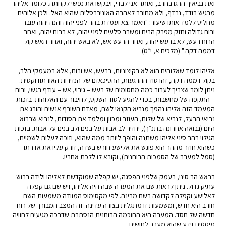
ואת נביאיך הרגו בחרב, ואותר אני לבדי, ויבקשו את נפשי לקחתה. כלומר אליהו
מרגיש בודד, נרדף, ולא מחובר לאהבה האוניברסלית שהיא האל. ולכן אלוהים
מחליט ללמד אותו שיעור: "ויאמר צא ועמדת בהר לפני יהוה והנה יהוה עובר
ורוח גדולה וחזק מפרק הרים ומשבר סלעים לפני יהוה, לא ברוח יהוה, ואחר
הרוח רעש, לא ברעש יהוה, ואחר הרעש אש, לא באש יהוה, ואחר האש קול
דממה דקה." (מלכים א, י״ט).
אליהו לומד שאלוהים הוא לא בקיצוניות, ברעש, אש ורוח, אלא במעמקי הלב,
בקול דממה דקה, זהו סוד ההרגעות, ההסיכאזם של הנזירות האורתודוקסית.
ניתן לומר שצריך לעבור כמה מחסומים של רעש – גירוי, אש – עודף רגשי, ורוח
– התקפה של מחשבות, בכדי להגיע לסוד השקט, לחיבור עם האלוהות. בזכות
המעמד הזה אליהו נהפך מנביא הקנאי לשם, מאדם השורף אנשים והורג את
נביאי הבעל, לנביא של שלום, העוזר ומכוון ומלמד את הסודות, לנביא שבבוא
היום (נבואה אחרונה בתנ״ך), יחזיר לב אבות על בנים ולב בנים על אבות. בזכות
הגילוי בהר סיני אליהו משתנה והופך ליותר ממה שהוא, וזוכה לעלות לשמיים,
כשהוא חוזר מההר הוא פוגש את אלישע חורש בשדה, זורק עליו את אדרתו
(סמל למעבר של הסמכות הרוחנית), וקורא לו ללכת אחריו.
בראש הר סיני, בעמק שלפני הפסגה, יש קפלה שמוקדשת לאליהו ולידה ברוש
עתיק גדול. ניתן לראות שם את המערה שבה היה אליהו, ויש שם גם קפלה
לאלישע וקפלה לקדושה בשם מרינה. לפי מקסימוס המוודה משמעות השם
חורב היא חדש, ומשמעות זו מתגלית בצורה עדינה. זה המצב המבורך של רוח
חדשה של חסד. המערה היא החוכמה הרוחנית הנסתרת שדרכה מגיעים לחוויה
מיסטית וידע שהוא מעבר לחושים.