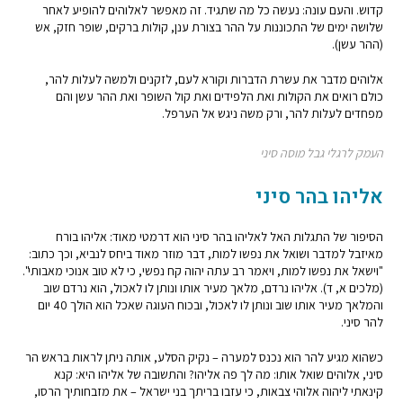
קדוש. והעם עונה: נעשה כל מה שתגיד. זה מאפשר לאלוהים להופיע לאחר
שלושה ימים של התכוננות על ההר בצורת ענן, קולות ברקים, שופר חזק, אש
(ההר עשן).
אלוהים מדבר את עשרת הדברות וקורא לעם, לזקנים ולמשה לעלות להר,
כולם רואים את הקולות ואת הלפידים ואת קול השופר ואת ההר עשן והם
מפחדים לעלות להר, ורק משה ניגש אל הערפל.
העמק לרגלי גבל מוסה סיני
אליהו בהר סיני
הסיפור של התגלות האל לאליהו בהר סיני הוא דרמטי מאוד: אליהו בורח
מאיזבל למדבר ושואל את נפשו למות, דבר מוזר מאוד ביחס לנביא, וכך כתוב:
"וישאל את נפשו למות, ויאמר רב עתה יהוה קח נפשי, כי לא טוב אנוכי מאבותי".
(מלכים א, ד). אליהו נרדם, מלאך מעיר אותו ונותן לו לאכול, הוא נרדם שוב
והמלאך מעיר אותו שוב ונותן לו לאכול, ובכוח העוגה שאכל הוא הולך 40 יום
להר סיני.
כשהוא מגיע להר הוא נכנס למערה – נקיק הסלע, אותה ניתן לראות בראש הר
סיני, אלוהים שואל אותו: מה לך פה אליהו? והתשובה של אליהו היא: קנא
קינאתי ליהוה אלוהי צבאות, כי עזבו בריתך בני ישראל – את מזבחותיך הרסו,