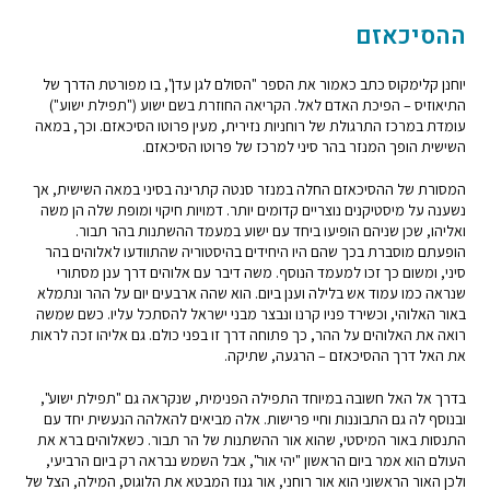
ההסיכאזם
יוחנן קלימקוס כתב כאמור את הספר "הסולם לגן עדן", בו מפורטת הדרך של
התיאוזיס – הפיכת האדם לאל. הקריאה החוזרת בשם ישוע ("תפילת ישוע")
עומדת במרכז התרגולת של רוחניות נזירית, מעין פרוטו הסיכאזם. וכך, במאה
השישית הופך המנזר בהר סיני למרכז של פרוטו הסיכאזם.
המסורת של ההסיכאזם החלה במנזר סנטה קתרינה בסיני במאה השישית, אך
נשענה על מיסטיקנים נוצריים קדומים יותר. דמויות חיקוי ומופת שלה הן משה
ואליהו, שכן שניהם הופיעו ביחד עם ישוע במעמד ההשתנות בהר תבור.
הופעתם מוסברת בכך שהם היו היחידים בהיסטוריה שהתוודעו לאלוהים בהר
סיני, ומשום כך זכו למעמד הנוסף. משה דיבר עם אלוהים דרך ענן מסתורי
שנראה כמו עמוד אש בלילה וענן ביום. הוא שהה ארבעים יום על ההר ונתמלא
באור האלוהי, וכשירד פניו קרנו ונבצר מבני ישראל להסתכל עליו. כשם שמשה
רואה את האלוהים על ההר, כך פתוחה דרך זו בפני כולם. גם אליהו זכה לראות
את האל דרך ההסיכאזם – הרגעה, שתיקה.
בדרך אל האל חשובה במיוחד התפילה הפנימית, שנקראה גם "תפילת ישוע",
ובנוסף לה גם התבוננות וחיי פרישות. אלה מביאים להאלהה הנעשית יחד עם
התנסות באור המיסטי, שהוא אור ההשתנות של הר תבור. כשאלוהים ברא את
העולם הוא אמר ביום הראשון "יהי אור", אבל השמש נבראה רק ביום הרביעי,
ולכן האור הראשוני הוא אור רוחני, אור גנוז המבטא את הלוגוס, המילה, הצל של