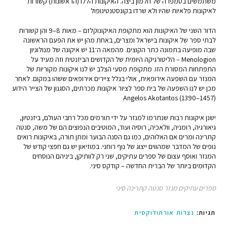
משתמשים בטמפרה של חלמון ביצה. האיקונות הללו (הראשונות) קשורות
לאיקונות פלאיות שהיו ולא שרדו בקונסטנטינופול
הדור השני של האיקונות הוא מתקופת האיקונוקלזם – מאות 8–9 והן קשורות
לבתי ספר של איקונות בישראל ומצרים, באחת מהן יש את הפעם הראשונה
שבה מופיעה בתמונה כתר הקוצים. מהמאה ה־11 יש איקונה של מנולוגיון
Menologion – הליטורגיקה היומית של הקדושים הביזנטית וזה מעיד על
התפתחות המסורת הזו. מתקופת מסעי הצלב יש לנו איקונות מקוריות של
המנזר עם השפעה אירופאית, אולי בגלל ציירים אירופאים ששהו במקום. לאחר
מכן יש לנו השפעה של בית ספר לציור איקונות מכרתים, הסגנון של הצייר הידוע
Angelos Akotantos (1390–1457)
ישנן איקונות רבות שנתרמו למנזר על ידי תורמים מכל רחבי העולם, ביזנטיון,
גיאורגיה, רומניה, וולאכיה, רוסיה ועוד, המוטיבים הנפוצים הם של משה, סנטה
קתרינה ומרים אם האלוהים, כמו גם הסנה הבוער ומתן תורה, באיקונות רואים
נופים של המדבר שמהווים ייצוג של נוף רוחני. במוזיאון יש גם חפצי קודש של
המנזר ואוסף עצום של ספרים עתיקים, שני רק לוותיקן, ביניהם הנוסחים
הקדומים ביותר של הברית החדשה – קודקס סיני.
ספרים עתיקים מנזר סנטה קתרינה סיני
תגיות
:
נצרות אורתודוקסית