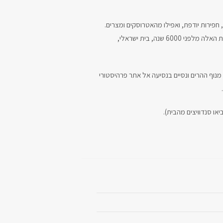
חפירות יודפת, ואפילו מהאטרוסקים ומצרים.
מהאוניברסיטה נצפה על נוף המפרץ והגליל, נמשיך לדרך הדורות, מוזיאון ארכיאולוגי פתוח ובו שרידים קברים מתרבות האלה מלפני 6000 שנה, בית ישראלי,
מנוף ההרים ונסיים בנסיעה אל אתר פרהיסטורי