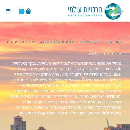
0
עמוד הבית
>
טיולים בישראל
>
טיולים ירושלים והסביבה
>
טיול צרפת בירושלים
טיול צרפת בירושלים
נתחיל את הסיור במתחם הצרפתי הצמוד לעיר העתיקה, נבקר באכסנייה
נוטרה דאם, ונראה מבחוץ את בית החולים של סנט לואי, שניהם אתרים
שנבנו בעזרתו ועידודו של הרוזן דה פליא, אחת מהדמויות המרתקות של
ירושלים במאה ה19 שעבר חוויה של שינוי במהלך עלייה לרגל. לאחר מכן
נעבור דרך סמטאות הרובע הנוצרי, נכיר את סיפור ההתגלות של מרי
אלפונסין והקשר שלו להתגלות בלורד צרפת, את סיפור האחיות סנט גוזף
והמסדרים הצרפתים, נעבור על פני הקתדרלה הגותית היפה בעיר העתיקה
בפטריארכיה הקתולית ולאחר הפסקת צהרים נצא לכיוון הקונסוליה
הצרפתית לביקור במוזיאון של אמיל בוטה ונדבר על מפעלו, כמו גם על
האוריינטליזם הצרפתי, דמותו של המדינאי וההרפתקן לה מרטין, ועוד.