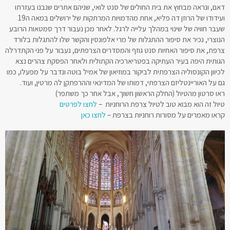
ם, ונראה מבחוץ את בית החולים של סנט לואי, שניהם אתרים שנבנו בעזרתו
ועידודו של הרוזן דה פליא, אחת מהדמויות המרתקות של ירושלים במאה ה19
בר חוויה של שינוי במהלך עלייה לרגל. לאחר מכן נעבור דרך סמטאות הרובע
וצרי, נכיר את סיפור ההתגלות של מרי אלפונסין והקשר שלו להתגלות בלורד
פת, את סיפור האחיות סנט גוזף והמסדרים הצרפתים, נעבור על פני הקתדרלה
ותית היפה בעיר העתיקה בפטריארכיה הקתולית ולאחר הפסקת צהרים נצא
יוון הקונסוליה הצרפתית לביקור במוזיאון של אמיל בוטה ונדבר על מפעלו, כמו
 על האוריינטליזם הצרפתי, דמותו של המדינאי וההרפתקן לה מרטין, ועוד.
ו סרטון מהטיול (החלק הראשון חשוך, אבל אחר כך משתפר)
ול זה הוא מבוא טוב לטיול צרפת הרוחניות –
לחצו לפרטים
או מאמרים על מסורות רוחניות בצרפת –
לחצו כאן