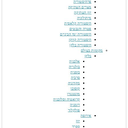
פרהיסטוריה
מצרים העתיקה
יוון העתיקה
מיתולוגיה
היסטוריה קלאסית
פטרה והנבטים
היסטוריה ימי הביניים
היסטוריה קווקז
היסטוריה בלקן
מקומות בעולם
בלקן
אלבניה
בולגריה
בוסניה
סרביה
מקדוניה
קוסובו
מונטנגרו
קרואטיה וסלובניה
רומניה
פולקלור
אירופה
יוון
ספרד