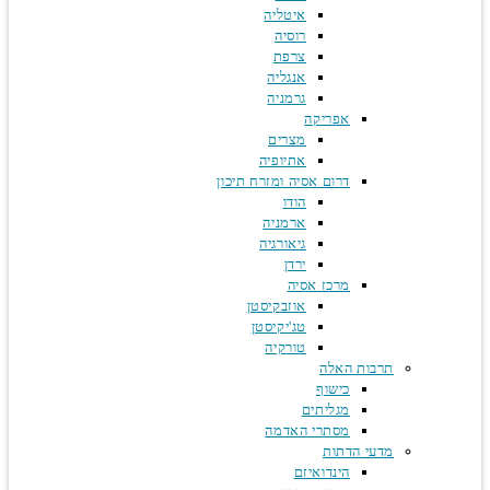
איטליה
רוסיה
צרפת
אנגליה
גרמניה
אפריקה
מצרים
אתיופיה
דרום אסיה ומזרח תיכון
הודו
ארמניה
גיאורגיה
ירדן
מרכז אסיה
אוזבקיסטן
טג'יקיסטן
טורקיה
תרבות האלה
כישוף
מגליתים
מסתרי האדמה
מדעי הדתות
הינדואיזם