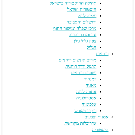
תחילת ההיסטוריה בישראל
היסטוריה ישראל
עלייה לרגל
ירושלים והסביבה
מרכז שפלה ומישור החוף
נגב ומדבר יהודה
צפון גליל גולן
הגליל
רוחניות
מורים ואנשים רוחניים
תרגול ודרך רוחנית
ישובים רוחניים
דמנהור
מאגיה
אחווה לבנה
אסטרולוגיה
אלכימיה
ריקוד מקודש
אמנות וצבעים
אדריכלות מקודשת
היסטוריה