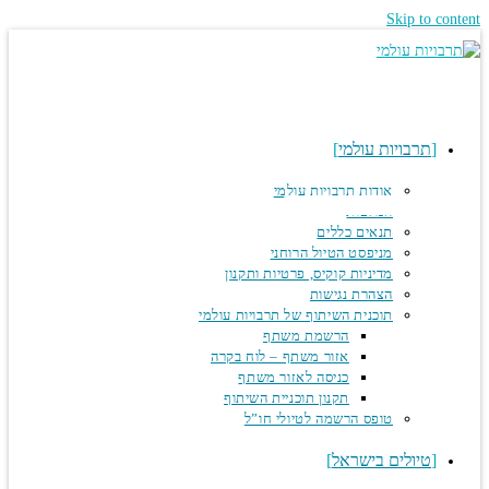
Skip to co
תרבויות עולמי
אודות תרבויות עולמי
המלצות
תנאים כללים
מניפסט הטיול הרוחני
מדיניות קוקיס, פרטיות ותקנון
הצהרת נגישות
תוכנית השיתוף של תרבויות עולמי
הרשמת משתף
אזור משתף – לוח בקרה
כניסה לאזור משתף
תקנון תוכניית השיתוף
טופס הרשמה לטיולי חו”ל
טיולים בישראל