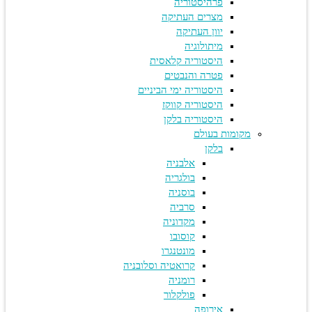
פרהיסטוריה
מצרים העתיקה
יוון העתיקה
מיתולוגיה
היסטוריה קלאסית
פטרה והנבטים
היסטוריה ימי הביניים
היסטוריה קווקז
היסטוריה בלקן
מקומות בעולם
בלקן
אלבניה
בולגריה
בוסניה
סרביה
מקדוניה
קוסובו
מונטנגרו
קרואטיה וסלובניה
רומניה
פולקלור
אירופה