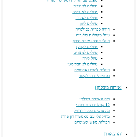
מפגש עם קהילת ומקדש דמנהור
טיולים לאנגליה
טיולים לאיטליה
טיולים לספרד
טיולים ליוון
חוויה כפרית בבולגריה
טיול מקהלות בולגריה
טיולי אסיה ומזרח תיכון
טיולים לקווקז
טיולים למצרים
טיול לירדן
טיולים לאוזבקיסטן
טיולים להודו ואתיופיה
פסטיבלים ופולקלור
אירוח ביבלקן
בית הארחה ביבלקן
12 קפלות וציור רוחני
מה עושים בכפר רדוויל
מוזיקאלי עם מאסטרו רון פורת
חבילות נופש וסמינרים
הרצאות