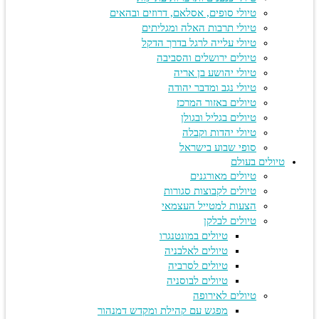
טיולי סופים, אסלאם, דרוזים ובהאים
טיולי תרבות האלה ומגליתים
טיולי עלייה לרגל בדרך הדקל
טיולים ירושלים והסביבה
טיולי יהושע בן אריה
טיולי נגב ומדבר יהודה
טיולים באזור המרכז
טיולים בגליל ובגולן
טיולי יהדות וקבלה
סופי שבוע בישראל
טיולים בעולם
טיולים מאורגנים
טיולים לקבוצות סגורות
הצעות למטייל העצמאי
טיולים לבלקן
טיולים במונטנגרו
טיולים לאלבניה
טיולים לסרביה
טיולים לבוסניה
טיולים לאירופה
מפגש עם קהילת ומקדש דמנהור