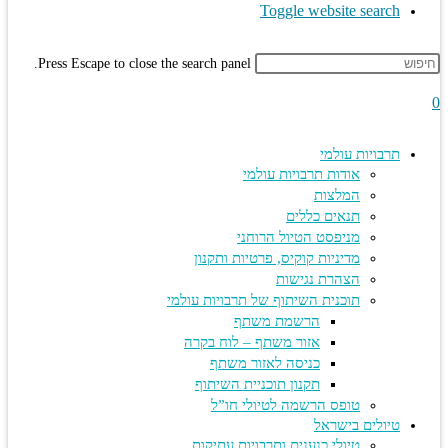
Toggle website search
Press Escape to close the search panel.
תרבויות עולמי
אודות תרבויות עולמי
המלצות
תנאים כללים
מניפסט הטיול הרוחני
מדיניות קוקיס, פרטיות ותקנון
הצהרת נגישות
תוכנית השיתוף של תרבויות עולמי
הרשמת משתף
אזור משתף – לוח בקרה
כניסה לאזור משתף
תקנון תוכניית השיתוף
טופס הרשמה לטיולי חו”ל
טיולים בישראל
טיולי כנענים ותרבויות עתיקות