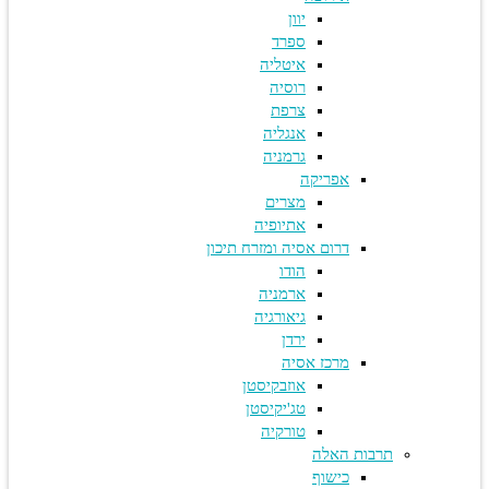
יוון
ספרד
איטליה
רוסיה
צרפת
אנגליה
גרמניה
אפריקה
מצרים
אתיופיה
דרום אסיה ומזרח תיכון
הודו
ארמניה
גיאורגיה
ירדן
מרכז אסיה
אוזבקיסטן
טג'יקיסטן
טורקיה
תרבות האלה
כישוף