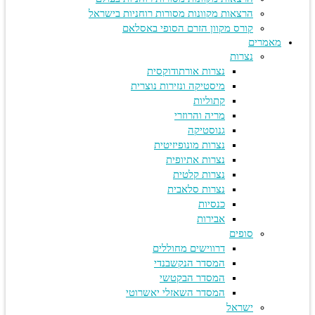
הרצאות מקוונות מסורות רוחניות בישראל
קורס מקוון הזרם הסופי באסלאם
מאמרים
נצרות
נצרות אורתודוקסית
מיסטיקה ונזירות נוצרית
קתוליות
מריה והרוזרי
גנוסטיקה
נצרות מונופיזיטית
נצרות אתיופית
נצרות קלטית
נצרות סלאבית
כנסיות
אבירות
סופים
דרווישים מחוללים
המסדר הנקשבנדי
המסדר הבקטשי
המסדר השאזלי יאשרוטי
ישראל