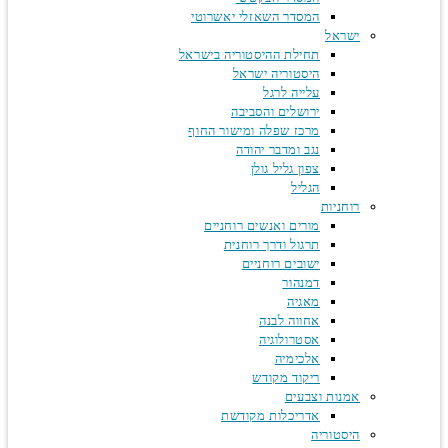
המסדר השאזלי יאשרוטי
ישראל
תחילת ההיסטוריה בישראל
היסטוריה ישראל
עלייה לרגל
ירושלים והסביבה
מרכז שפלה ומישור החוף
נגב ומדבר יהודה
צפון גליל גולן
הגליל
רוחניות
מורים ואנשים רוחניים
תרגול ודרך רוחנית
ישובים רוחניים
דמנהור
מאגיה
אחווה לבנה
אסטרולוגיה
אלכימיה
ריקוד מקודש
אמנות וצבעים
אדריכלות מקודשת
היסטוריה