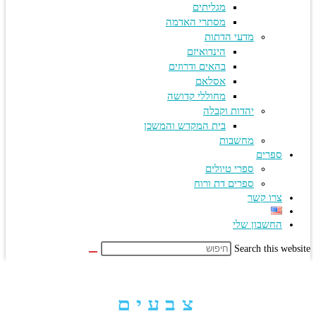
מגליתים
מסתרי האדמה
מדעי הדתות
הינדואיזם
בהאים ודרוזים
אסלאם
מחוללי קדושה
יהדות וקבלה
בית המקדש והמשכן
מחשבות
ספרים
ספרי טיולים
ספרים דת ורוח
צרו קשר
החשבון שלי
Search this we
צבעים