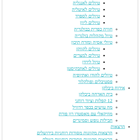
טיולים לאנגליה
טיולים לאיטליה
טיולים לספרד
טיולים ליוון
חוויה כפרית בבולגריה
טיול מקהלות בולגריה
טיולי אסיה ומזרח תיכון
טיולים לקווקז
טיולים למצרים
טיול לירדן
טיולים לאוזבקיסטן
טיולים להודו ואתיופיה
פסטיבלים ופולקלור
אירוח ביבלקן
בית הארחה ביבלקן
12 קפלות וציור רוחני
מה עושים בכפר רדוויל
מוזיקאלי עם מאסטרו רון פורת
חבילות נופש וסמינרים
הרצאות
הרצאות מקוונות מסורות רוחניות בירושלים
הרצאות מקוונות מסורות רוחניות בעולם