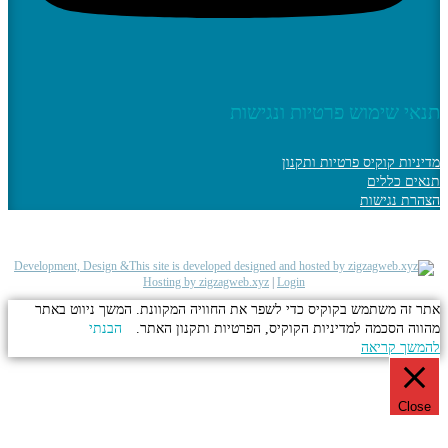
 שימוש פרטיות ונגישות
ות קוקיס פרטיות ותקנון
 כללים
 נגישות
Development, Design &
Hosting by zigzagweb.xyz
|
Login
ה משתמש בקוקיס כדי לשפר את החוויה המקוונת. המשך ניווט באתר
 הסכמה למדיניות הקוקיס, הפרטיות ותקנון האתר.
הבנתי
ך קריאה
Cl