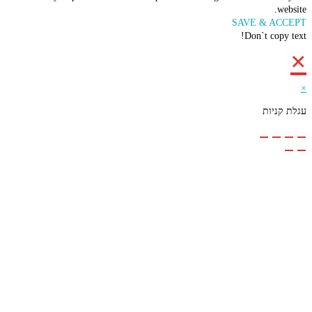
we
SAVE & AC
Don`t copy 
קניות