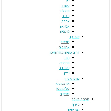
יוון
ספרד
איטליה
רוסיה
צרפת
אנגליה
גרמניה
אפריקה
מצרים
אתיופיה
דרום אסיה ומזרח תיכון
הודו
ארמניה
גיאורגיה
ירדן
מרכז אסיה
אוזבקיסטן
טג'יקיסטן
טורקיה
תרבות האלה
כישוף
מגליתים