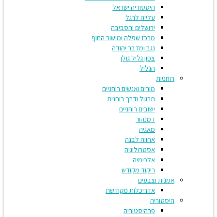
היסטוריה ישראל
עלייה לרגל
ירושלים והסביבה
מרכז שפלה ומישור החוף
נגב ומדבר יהודה
צפון גליל גולן
הגליל
רוחניות
מורים ואנשים רוחניים
תרגול ודרך רוחנית
ישובים רוחניים
דמנהור
מאגיה
אחווה לבנה
אסטרולוגיה
אלכימיה
ריקוד מקודש
אמנות וצבעים
אדריכלות מקודשת
היסטוריה
פרהיסטוריה