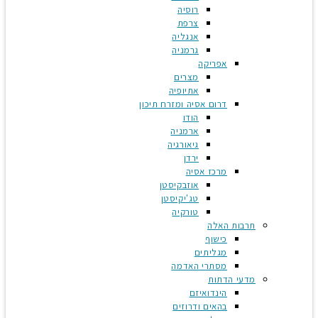
רוסיה
צרפת
אנגליה
גרמניה
אפריקה
מצרים
אתיופיה
דרום אסיה ומזרח תיכון
הודו
ארמניה
גיאורגיה
ירדן
מרכז אסיה
אוזבקיסטן
טג'יקיסטן
טורקיה
תרבות האלה
כישוף
מגליתים
מסתרי האדמה
מדעי הדתות
הינדואיזם
בהאים ודרוזים