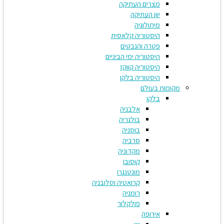
מצרים העתיקה
יוון העתיקה
מיתולוגיה
היסטוריה קלאסית
פטרה והנבטים
היסטוריה ימי הביניים
היסטוריה קווקז
היסטוריה בלקן
מקומות בעולם
בלקן
אלבניה
בולגריה
בוסניה
סרביה
מקדוניה
קוסובו
מונטנגרו
קרואטיה וסלובניה
רומניה
פולקלור
אירופה