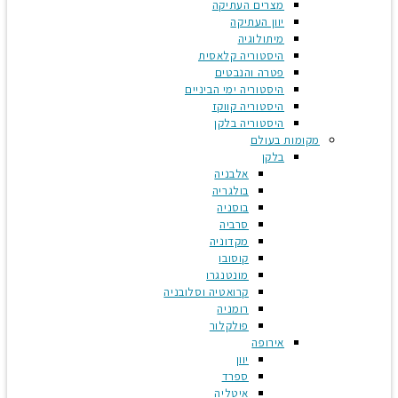
מצרים העתיקה
יוון העתיקה
מיתולוגיה
היסטוריה קלאסית
פטרה והנבטים
היסטוריה ימי הביניים
היסטוריה קווקז
היסטוריה בלקן
מקומות בעולם
בלקן
אלבניה
בולגריה
בוסניה
סרביה
מקדוניה
קוסובו
מונטנגרו
קרואטיה וסלובניה
רומניה
פולקלור
אירופה
יוון
ספרד
איטליה