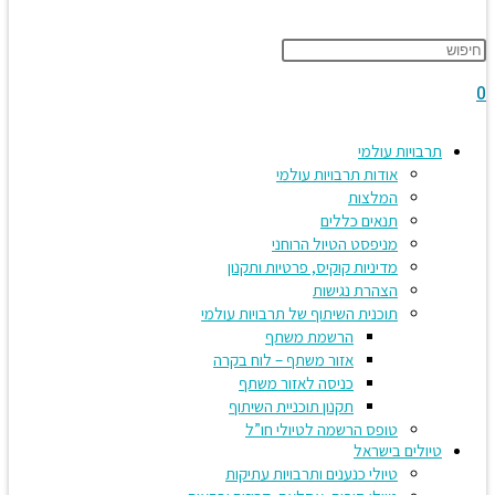
Press
website
Escape
to
close
search
the
תרבויות עולמי
search
אודות תרבויות עולמי
panel.
המלצות
תנאים כללים
מניפסט הטיול הרוחני
מדיניות קוקיס, פרטיות ותקנון
הצהרת נגישות
תוכנית השיתוף של תרבויות עולמי
הרשמת משתף
אזור משתף – לוח בקרה
כניסה לאזור משתף
תקנון תוכניית השיתוף
טופס הרשמה לטיולי חו”ל
טיולים בישראל
טיולי כנענים ותרבויות עתיקות