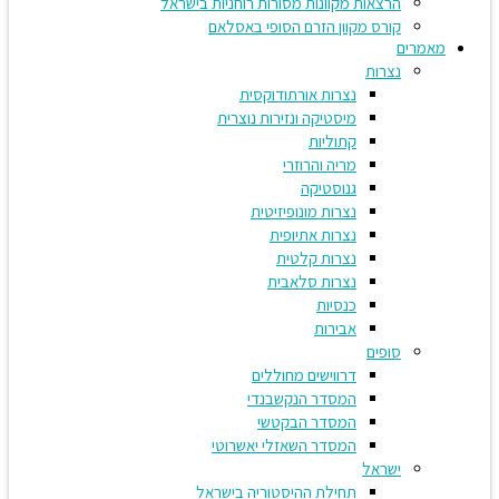
הרצאות מקוונות מסורות רוחניות בישראל
קורס מקוון הזרם הסופי באסלאם
מאמרים
נצרות
נצרות אורתודוקסית
מיסטיקה ונזירות נוצרית
קתוליות
מריה והרוזרי
גנוסטיקה
נצרות מונופיזיטית
נצרות אתיופית
נצרות קלטית
נצרות סלאבית
כנסיות
אבירות
סופים
דרווישים מחוללים
המסדר הנקשבנדי
המסדר הבקטשי
המסדר השאזלי יאשרוטי
ישראל
תחילת ההיסטוריה בישראל