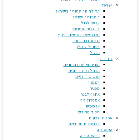
ישראל
תחילת ההיסטוריה בישראל
היסטוריה ישראל
עלייה לרגל
ירושלים והסביבה
מרכז שפלה ומישור החוף
נגב ומדבר יהודה
צפון גליל גולן
הגליל
רוחניות
מורים ואנשים רוחניים
תרגול ודרך רוחנית
ישובים רוחניים
דמנהור
מאגיה
אחווה לבנה
אסטרולוגיה
אלכימיה
ריקוד מקודש
אמנות וצבעים
אדריכלות מקודשת
היסטוריה
פרהיסטוריה