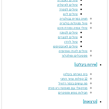
טיולים לאנגליה
טיולים לאיטליה
טיולים לספרד
טיולים ליוון
חוויה כפרית בבולגריה
טיול מקהלות בולגריה
טיולי אסיה ומזרח תיכון
טיולים לקווקז
טיולים למצרים
טיול לירדן
טיולים לאוזבקיסטן
טיולים להודו ואתיופיה
פסטיבלים ופולקלור
אירוח ביבלקן
בית הארחה ביבלקן
12 קפלות וציור רוחני
מה עושים בכפר רדוויל
מוזיקאלי עם מאסטרו רון פורת
חבילות נופש וסמינרים
הרצאות