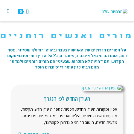
0
ורים ואנשים רוחניים
על המורים הגדולים של האנושות בעבר ובהווה: רודולף שטיינר, פטר
דנוב, אומרהם מיכאל איבנהוב, פיתגורס, ג'לאל א דין רומי ופרנציסקוס
הקדוש, וגם דמויות לא מוכרות שבעיניי הם מורים רוחניים ולמדתי
מהם רבות כגון עומר רייס וברונו הוסר
העידן החדש לפי הנגרף
אפיון ומקורות העידן החדש, הפניות לספרות עידן חדש: תקשור,
מודעות וחשיבה חיובית, הילינג ואנרגיה, נאו פגאניות, פרדיגמה
מדעית חדשה, הישוב הרוחני פינדהורן סקוטלנד,