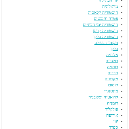
יוון העתיקה
מיתולוגיה
היסטוריה קלאסית
פטרה והנבטים
היסטוריה ימי הביניים
היסטוריה קווקז
היסטוריה בלקן
מקומות בעולם
בלקן
אלבניה
בולגריה
בוסניה
סרביה
מקדוניה
קוסובו
מונטנגרו
קרואטיה וסלובניה
רומניה
פולקלור
אירופה
יוון
ספרד