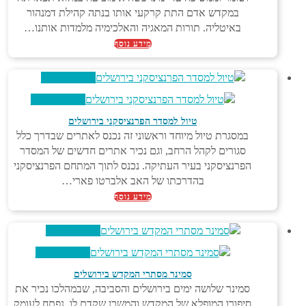
במקדש אדם התת קרקעי אותו בנתה קהילת דמנהור
באיטליה. תורות המאגיה והאלכימיה מלמדות אותנו…
מידע נוסף
צפייה מהירה
צפייה מהירה
טיול למסדר הפרנציסקני בירושלים
במסגרת טיול מיוחד וראשוני זה נכנס לאתרים שבדרך כלל
סגורים לקהל הרחב, וגם נכיר אתרים חדשים של המסדר
הפרנציסקני בעיר העתיקה. נכנס לתוך המתחם הפרנציסקני
בהדרכתו של האב אלברטו פארי…
מידע נוסף
צפייה מהירה
צפייה מהירה
סמינר מסתרי המקדש בירושלים
סמינר שלושה ימים בירושלים והסביבה, שבמהלכו נכיר את
סיפורו המופלא של המקדש והמשכן שקדם לו, נפתח לעומק