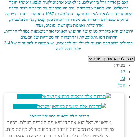
אב בן אריה גדל בירושלים, בן לאימא ארכיאולוגית ואבא גיאוגרף חוקר
רושלים. הוא מספר שבארוחת ערב היו מדברים על המלך הורדוס ובילוי
משפחתי היה לצאת לעיר העתיקה. החל משנת 1987 הוא מדריך סוג חדש של
יולים שמהותם היכרות עם מסורות רוחניות כגון קבלה, נצרות מיסטית,
אדריכלות ואמנות מקודשת, סופים, ועוד.
לים היא מיקרוקוסמוס של החיפוש האנושי אחר משמעות במהלך הדורות,
הדתות המונותאיסטיות והתרבויות ההיסטוריות של המערב.
הטיולים שלפניכם הצעות לטיולי יום לקבוצות, יש אפשרות לסמינרים של 3-4
ימים כולל לינה
צפייה:
12
24
הכל
צפייה מהירה
צפייה מהירה
תרבות אלה ומאגיה במוזיאון ישראל
מוזיאון ישראל הוא אחד המוזיאונים הטובים בעולם, בסיור
מיוחד נכיר את המסורות הרוחניות המהוות חלק מהתת מודע
הקולקטיבי של העולם. כל זאת דרך הממצאים החשובים