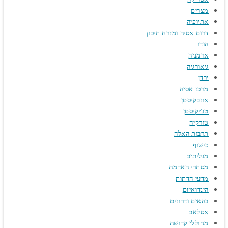
מצרים
אתיופיה
דרום אסיה ומזרח תיכון
הודו
ארמניה
גיאורגיה
ירדן
מרכז אסיה
אוזבקיסטן
טג'יקיסטן
טורקיה
תרבות האלה
כישוף
מגליתים
מסתרי האדמה
מדעי הדתות
הינדואיזם
בהאים ודרוזים
אסלאם
מחוללי קדושה