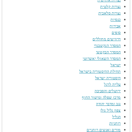
נצרות אתיופית
נצרות קלטית
נצרות סלאבית
כנסיות
אבירות
סופים
דרווישים מחוללים
המסדר הנקשבנדי
המסדר הבקטשי
המסדר השאזלי יאשרוטי
ישראל
תחילת ההיסטוריה בישראל
היסטוריה ישראל
עלייה לרגל
ירושלים והסביבה
מרכז שפלה ומישור החוף
נגב ומדבר יהודה
צפון גליל גולן
הגליל
רוחניות
מורים ואנשים רוחניים