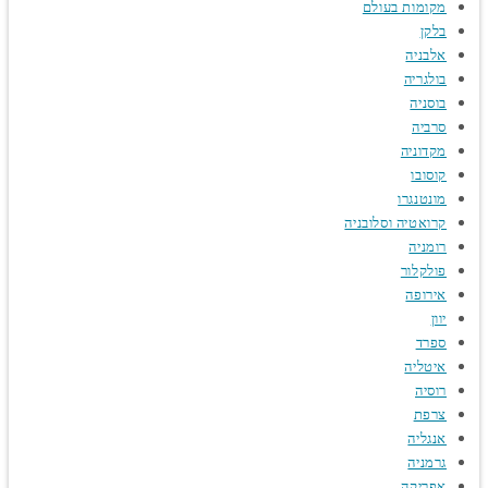
מקומות בעולם
בלקן
אלבניה
בולגריה
בוסניה
סרביה
מקדוניה
קוסובו
מונטנגרו
קרואטיה וסלובניה
רומניה
פולקלור
אירופה
יוון
ספרד
איטליה
רוסיה
צרפת
אנגליה
גרמניה
אפריקה