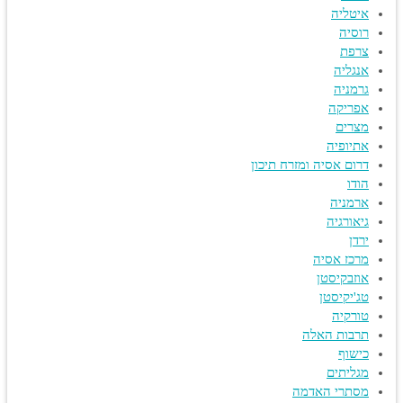
איטליה
רוסיה
צרפת
אנגליה
גרמניה
אפריקה
מצרים
אתיופיה
דרום אסיה ומזרח תיכון
הודו
ארמניה
גיאורגיה
ירדן
מרכז אסיה
אוזבקיסטן
טג'יקיסטן
טורקיה
תרבות האלה
כישוף
מגליתים
מסתרי האדמה