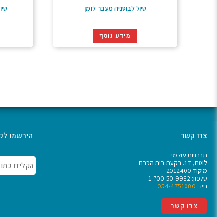
טיול לבוסניה מעבר לזמן
טיו
מידע נוסף
צרו קשר
הירשמו לקב
תרבויות עולמי
לוטם, ד.נ. בקעת בית הכרם
מיקוד:2012400
טלפון: 1-700-50-9992
נייד:
054-4751080
צרו קשר