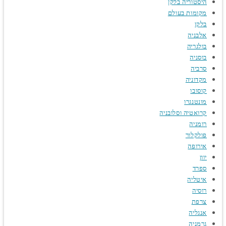
היסטוריה בלקן
מקומות בעולם
בלקן
אלבניה
בולגריה
בוסניה
סרביה
מקדוניה
קוסובו
מונטנגרו
קרואטיה וסלובניה
רומניה
פולקלור
אירופה
יוון
ספרד
איטליה
רוסיה
צרפת
אנגליה
גרמניה