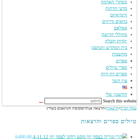
מסתרי האדמה
מדעי הדתות
הינדואיזם
בהאים ודרוזים
אסלאם
מחוללי קדושה
יהדות וקבלה
בית המקדש והמשכן
מחשבות
ספרים
ספרי טיולים
ספרים דת ורוח
צרו קשר
החשבון שלי
Search this website
עמוד הבית
>
הרצאות
>
הרצאה אנתרופוסופיה והגתאנום בשוויץ
טיולים ספרים והרצאות
מסע רוחני לצפון יוון 4-11.12
400.00
₪