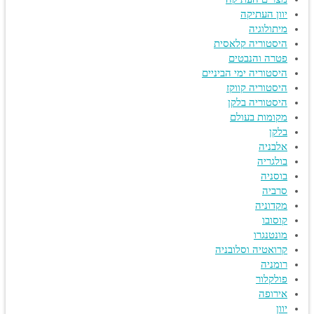
יוון העתיקה
מיתולוגיה
היסטוריה קלאסית
פטרה והנבטים
היסטוריה ימי הביניים
היסטוריה קווקז
היסטוריה בלקן
מקומות בעולם
בלקן
אלבניה
בולגריה
בוסניה
סרביה
מקדוניה
קוסובו
מונטנגרו
קרואטיה וסלובניה
רומניה
פולקלור
אירופה
יוון