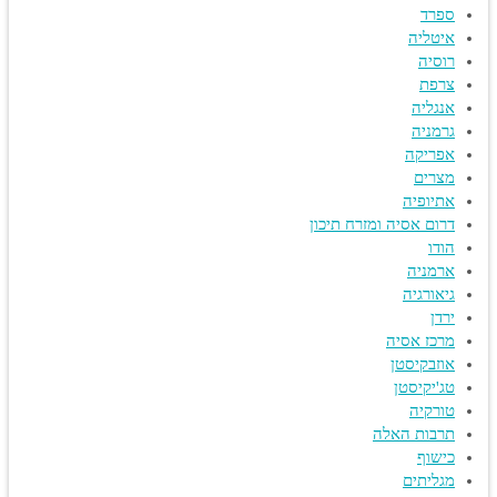
ספרד
איטליה
רוסיה
צרפת
אנגליה
גרמניה
אפריקה
מצרים
אתיופיה
דרום אסיה ומזרח תיכון
הודו
ארמניה
גיאורגיה
ירדן
מרכז אסיה
אוזבקיסטן
טג'יקיסטן
טורקיה
תרבות האלה
כישוף
מגליתים