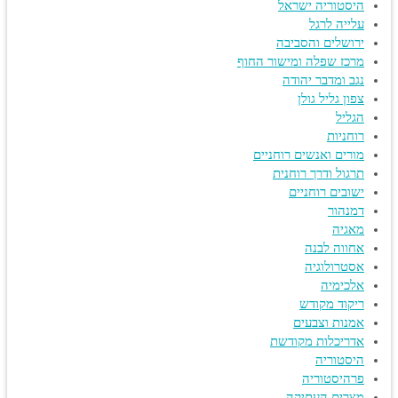
היסטוריה ישראל
עלייה לרגל
ירושלים והסביבה
מרכז שפלה ומישור החוף
נגב ומדבר יהודה
צפון גליל גולן
הגליל
רוחניות
מורים ואנשים רוחניים
תרגול ודרך רוחנית
ישובים רוחניים
דמנהור
מאגיה
אחווה לבנה
אסטרולוגיה
אלכימיה
ריקוד מקודש
אמנות וצבעים
אדריכלות מקודשת
היסטוריה
פרהיסטוריה
מצרים העתיקה