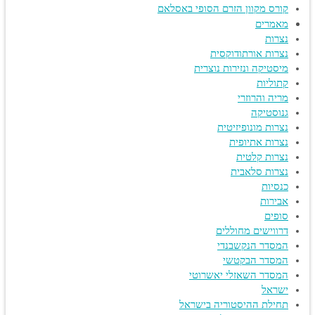
קורס מקוון הזרם הסופי באסלאם
מאמרים
נצרות
נצרות אורתודוקסית
מיסטיקה ונזירות נוצרית
קתוליות
מריה והרוזרי
גנוסטיקה
נצרות מונופיזיטית
נצרות אתיופית
נצרות קלטית
נצרות סלאבית
כנסיות
אבירות
סופים
דרווישים מחוללים
המסדר הנקשבנדי
המסדר הבקטשי
המסדר השאזלי יאשרוטי
ישראל
תחילת ההיסטוריה בישראל