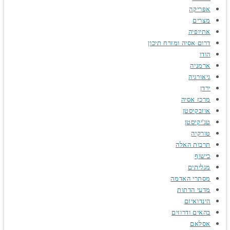
אפריקה
מצרים
אתיופיה
דרום אסיה ומזרח תיכון
הודו
ארמניה
גיאורגיה
ירדן
מרכז אסיה
אוזבקיסטן
טג'יקיסטן
טורקיה
תרבות האלה
כישוף
מגליתים
מסתרי האדמה
מדעי הדתות
הינדואיזם
בהאים ודרוזים
אסלאם