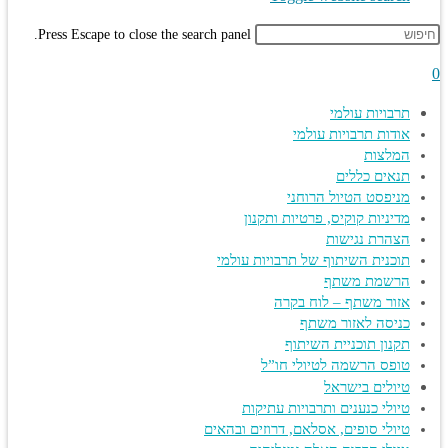
Press Escape to close the search panel.
0
תרבויות עולמי
אודות תרבויות עולמי
המלצות
תנאים כללים
מניפסט הטיול הרוחני
מדיניות קוקיס, פרטיות ותקנון
הצהרת נגישות
תוכנית השיתוף של תרבויות עולמי
הרשמת משתף
אזור משתף – לוח בקרה
כניסה לאזור משתף
תקנון תוכניית השיתוף
טופס הרשמה לטיולי חו”ל
טיולים בישראל
טיולי כנענים ותרבויות עתיקות
טיולי סופים, אסלאם, דרוזים ובהאים