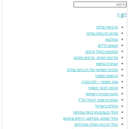
0
תרבויות עולמי
אודות תרבויות עולמי
המלצות
תנאים כללים
מניפסט הטיול הרוחני
מדיניות קוקיס, פרטיות ותקנון
הצהרת נגישות
תוכנית השיתוף של תרבויות עולמי
הרשמת משתף
אזור משתף – לוח בקרה
כניסה לאזור משתף
תקנון תוכניית השיתוף
טופס הרשמה לטיולי חו”ל
טיולים בישראל
טיולי כנענים ותרבויות עתיקות
טיולי סופים, אסלאם, דרוזים ובהאים
טיולי תרבות האלה ומגליתים