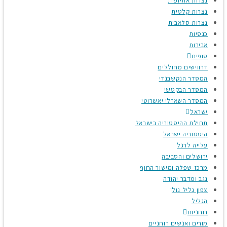
נצרות אתיופית
נצרות קלטית
נצרות סלאבית
כנסיות
אבירות
סופים
דרווישים מחוללים
המסדר הנקשבנדי
המסדר הבקטשי
המסדר השאזלי יאשרוטי
ישראל
תחילת ההיסטוריה בישראל
היסטוריה ישראל
עלייה לרגל
ירושלים והסביבה
מרכז שפלה ומישור החוף
נגב ומדבר יהודה
צפון גליל גולן
הגליל
רוחניות
מורים ואנשים רוחניים