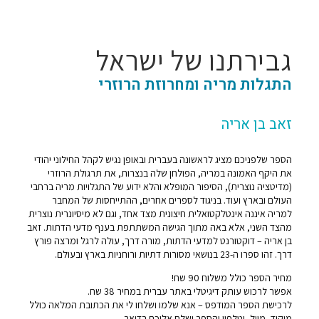
גבירתנו של ישראל
התגלות מריה ומחרוזת הרוזרי
זאב בן אריה
הספר שלפניכם מציג לראשונה בעברית ובאופן נגיש לקהל החילוני יהודי
את היקף האמונה במריה, הפולחן שלה בנצרות, את תרגולת הרוזרי
(מדיטציה נוצרית), הסיפור המופלא והלא ידוע של התגלויות מריה ברחבי
העולם ובארץ ועוד. בניגוד לספרים אחרים, ההתייחסות של המחבר
למריה איננה אינטלקטואלית חיצונית מצד אחד, וגם לא מיסיונרית נוצרית
מהצד השני, אלא באה מתוך הגישה המשתתפת בענף מדעי הדתות. זאב
בן אריה – דוקטורנט למדעי הדתות, מורה דרך, עולה לרגל ומרצה פורץ
דרך. זהו ספרו ה-23 בנושאי מסורות דתיות ורוחניות בארץ ובעולם.
מחיר הספר כולל משלוח 90 שח!
אפשר לרכוש עותק דיגיטלי באתר עברית במחיר 38 שח.
לרכישת הספר המודפס – אנא שלמו ושלחו לי את הכתובת המלאה כולל
מיקוד, מייל, וטלפון והספר ישלח אליכם בדואר