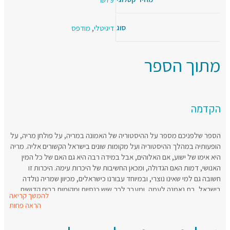
סוג
דיגיטלי
,
מודפס
מתוך הספר
הקדמה
הספר שלפניכם מספר על ההיסטוריה של האמונה במריה, על פולחן מריה, על
הופעותיה במהלך ההיסטוריה ועל מקומות שונים בישראל הקשורים אליה. מריה
היא אימו של ישוע, אם האלוהים, אבל במידה רבה היא גם האם של כל המין
האנושי, דמות האם הגדולה, ומכאן החשיבות של היכרות עימה. היכרות זו
חשובה גם למי שאינו נוצרי, ובמיוחד עבורנו כישראלים, מכיוון שמריה נולדה
בישראל, בת נאמנה לעמה, ומעבר לכך שיש כנסיות ומקומות רבים קדושים
להמשך קריאה
בארץ הקשורים אליה, היא התגלתה לאנשים שונים ב 150- השנים האחרונות
הראה פחות
ושינתה את ההיסטוריה של ישראל, והיא עדיין מתגלה ומתערבת במה שקורה
כאן.