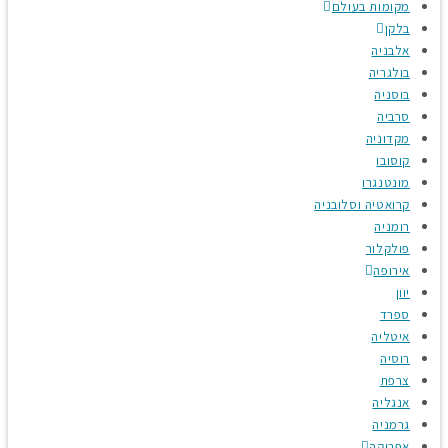
מקומות בעולם
בלקן
אלבניה
בולגריה
בוסניה
סרביה
מקדוניה
קוסובו
מונטנגרו
קרואטיה וסלובניה
רומניה
פולקלור
אירופה
יוון
ספרד
איטליה
רוסיה
צרפת
אנגליה
גרמניה
אפריקה