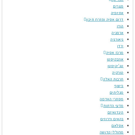
מצרים
אתיופיה
דרום אסיה ומזרח תיכון
הודו
ארמניה
גיאורגיה
ירדן
מרכז אסיה
אוזבקיסטן
טג'יקיסטן
טורקיה
תרבות האלה
כישוף
מגליתים
מסתרי האדמה
מדעי הדתות
הינדואיזם
בהאים ודרוזים
אסלאם
מחוללי קדושה