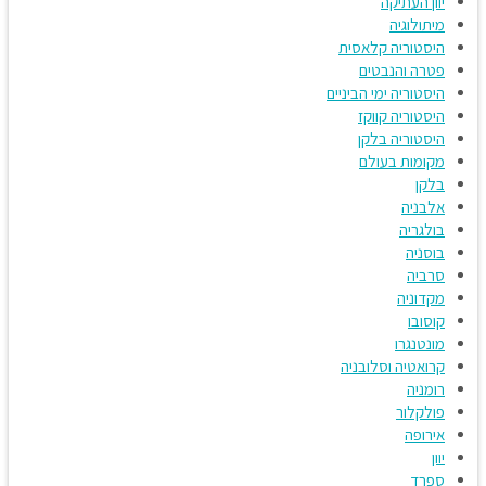
יוון העתיקה
מיתולוגיה
היסטוריה קלאסית
פטרה והנבטים
היסטוריה ימי הביניים
היסטוריה קווקז
היסטוריה בלקן
מקומות בעולם
בלקן
אלבניה
בולגריה
בוסניה
סרביה
מקדוניה
קוסובו
מונטנגרו
קרואטיה וסלובניה
רומניה
פולקלור
אירופה
יוון
ספרד