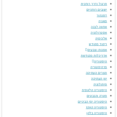
תרגול ודרך רוחנית
ישובים רוחניים
דמנהור
מאגיה
אחווה לבנה
אסטרולוגיה
אלכימיה
ריקוד מקודש
אמנות וצבעים
אדריכלות מקודשת
היסטוריה
פרהיסטוריה
מצרים העתיקה
יוון העתיקה
מיתולוגיה
היסטוריה קלאסית
פטרה והנבטים
היסטוריה ימי הביניים
היסטוריה קווקז
היסטוריה בלקן