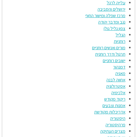
עלייה לרגל
ירושלים והסביבה
מרכז שפלה ומישור החוף
נגב ומדבר יהודה
צפון גליל גולן
הגליל
רוחניות
מורים ואנשים רוחניים
תרגול ודרך רוחנית
ישובים רוחניים
דמנהור
מאגיה
אחווה לבנה
אסטרולוגיה
אלכימיה
ריקוד מקודש
אמנות וצבעים
אדריכלות מקודשת
היסטוריה
פרהיסטוריה
מצרים העתיקה