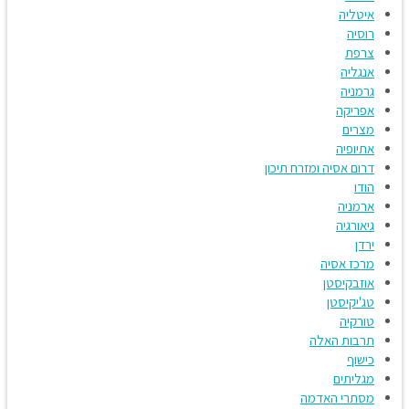
איטליה
רוסיה
צרפת
אנגליה
גרמניה
אפריקה
מצרים
אתיופיה
דרום אסיה ומזרח תיכון
הודו
ארמניה
גיאורגיה
ירדן
מרכז אסיה
אוזבקיסטן
טג'יקיסטן
טורקיה
תרבות האלה
כישוף
מגליתים
מסתרי האדמה