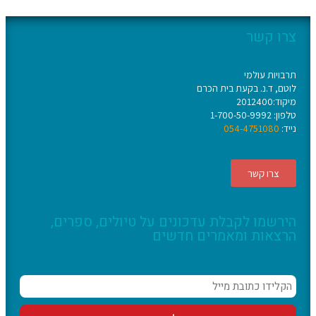
צרו קשר
תרבויות עולמי
לוטם, ד.נ. בקעת בית הכרם
מיקוד:2012400
טלפון: 1-700-50-9992
נייד:
054-4751080
צרו קשר
הירשמו לקבלת עדכונים על טיולים, ספרים,
הרצאות ומאמרים חדשים