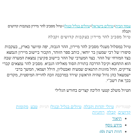
עמוד הבית
>
טיולים בישראל
>
טיולים בגליל ובגולן
>
טיול מסביב להר מיירון בעקבות קדושים
וקבלה
טיול מסביב להר מיירון בעקבות קדושים וקבלה
טיול במסלול מעגלי מסביב להר מיירון, ההר הגבוה, יפה ומיוער בארץ,, בעקבות
סיפורו של רבי שמעון בר יוחאי, כותב ספר הזוהר, הקבור ביישוב מיירון הנמצא
בצד המזרחי של ההר. בצד המערבי של ההר ביישוב פקיעין נמצאת המערה שבה
הוא התחבא וקיבל הדרכה בתורת הסוד מאליהו הנביא. מסביב להר נמצאים קברי
צדיקים, החל מזוגות התנאים שמעיה ואבטליון, הילל ושמאי, המשך ברבי
ישמעאל כהן גדול שהיה הראשון שירד במרכבה וזכה לחוייה המיסטית, מקדים
בכך את רשב"י.
הטיול משלב קטעי הליכה קצרים בחורש הגלילי
קטגוריות:
טיולי יהדות וקבלה
,
טיולים בגליל ובגולן
תגיות:
טבע
,
מקומות
קדושים
,
קבלה
,
רוחניות
תיאור
מידע נוסף
חוות דעת (0)