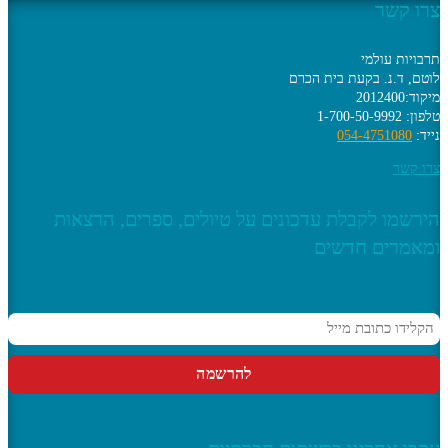
צרו קשר
תרבויות עולמי
לוטם, ד.נ. בקעת בית הכרם
מיקוד:2012400
טלפון: 1-700-50-9992
נייד:
054-4751080
צרו קשר
הירשמו לקבלת עדכונים על טיולים, ספרים, הרצאות
ומאמרים חדשים