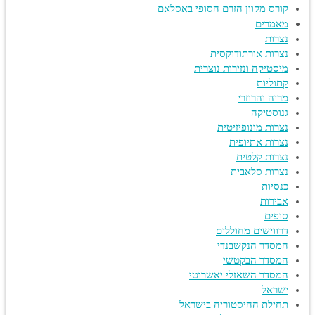
קורס מקוון הזרם הסופי באסלאם
מאמרים
נצרות
נצרות אורתודוקסית
מיסטיקה ונזירות נוצרית
קתוליות
מריה והרוזרי
גנוסטיקה
נצרות מונופיזיטית
נצרות אתיופית
נצרות קלטית
נצרות סלאבית
כנסיות
אבירות
סופים
דרווישים מחוללים
המסדר הנקשבנדי
המסדר הבקטשי
המסדר השאזלי יאשרוטי
ישראל
תחילת ההיסטוריה בישראל