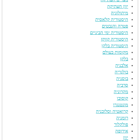
יוון העתיקה
מיתולוגיה
היסטוריה קלאסית
פטרה והנבטים
היסטוריה ימי הביניים
היסטוריה קווקז
היסטוריה בלקן
מקומות בעולם
בלקן
אלבניה
בולגריה
בוסניה
סרביה
מקדוניה
קוסובו
מונטנגרו
קרואטיה וסלובניה
רומניה
פולקלור
אירופה
יוון