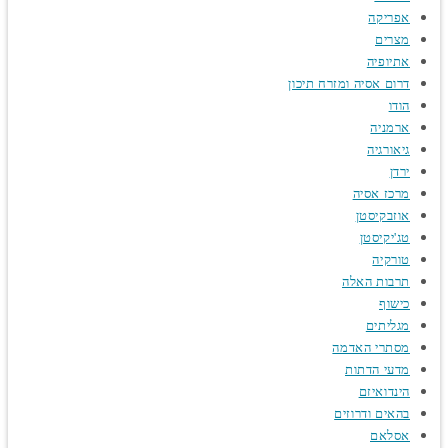
אפריקה
מצרים
אתיופיה
דרום אסיה ומזרח תיכון
הודו
ארמניה
גיאורגיה
ירדן
מרכז אסיה
אוזבקיסטן
טג'יקיסטן
טורקיה
תרבות האלה
כישוף
מגליתים
מסתרי האדמה
מדעי הדתות
הינדואיזם
בהאים ודרוזים
אסלאם