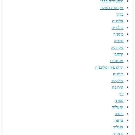
היסטוריה בלקן
מקומות בעולם
בלקן
אלבניה
בולגריה
בוסניה
סרביה
מקדוניה
קוסובו
מונטנגרו
קרואטיה וסלובניה
רומניה
פולקלור
אירופה
יוון
ספרד
איטליה
רוסיה
צרפת
אנגליה
גרמניה