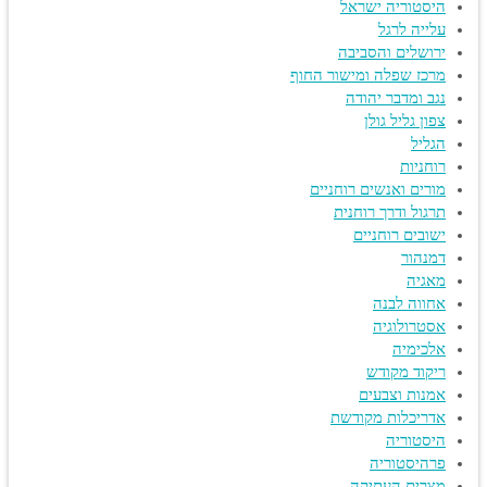
היסטוריה ישראל
עלייה לרגל
ירושלים והסביבה
מרכז שפלה ומישור החוף
נגב ומדבר יהודה
צפון גליל גולן
הגליל
רוחניות
מורים ואנשים רוחניים
תרגול ודרך רוחנית
ישובים רוחניים
דמנהור
מאגיה
אחווה לבנה
אסטרולוגיה
אלכימיה
ריקוד מקודש
אמנות וצבעים
אדריכלות מקודשת
היסטוריה
פרהיסטוריה
מצרים העתיקה