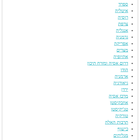
ספרד
איטליה
רוסיה
צרפת
אנגליה
גרמניה
אפריקה
מצרים
אתיופיה
דרום אסיה ומזרח תיכון
הודו
ארמניה
גיאורגיה
ירדן
מרכז אסיה
אוזבקיסטן
טג'יקיסטן
טורקיה
תרבות האלה
כישוף
מגליתים