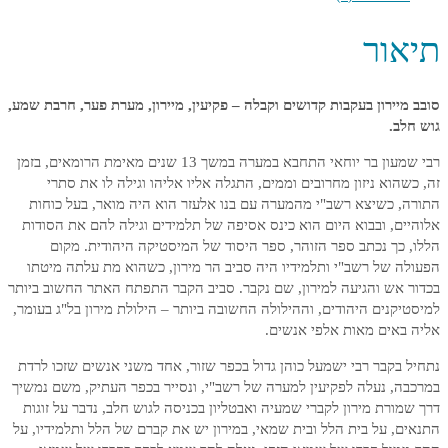
תיאור
סובב מיירון בעקבות קדושים וקבלה – פקיעין, מיירון, מערת פער, חרבת שמע,
גוש חלב.
רבי שמעון בר יוחאי התחבא במערה במשך 13 שנים מאימת הרומאים, בזמן
זה, כשהוא ניזון מחרובים וממים, התגלה אליו אליהו וגילה לו את סתרי
התורה, כשיצא רשב"י מהמערה עם בנו אלעזר הוא היה מואר, בעל כוחות
אלוהיים, ובבוא היום הוא כינס אסיפה של תלמידים וגילה להם את הסודות
הללו, כך נכתב ספר הזוהר, ספר היסוד של המיסטיקה היהודית. מקום
הפעולה של רשב"י ותלמידיו היה סביב הר מירון, כשהוא מת עלתה מיטתו
בכדור אש והגיעה למירון, שם נקבר. סביב הקבר התפתח האתר החשוב ביותר
למיסטיקנים היהודים, וההילולה החשובה ביותר – הילולת מירון בל"ג בעומר,
אליה באים מאות אלפי אנשים.
נתחיל בקבר רבי ישמעל כוהן גדול בכפר שזור, אחד משני אנשים שזכו לרדת
במרכבה, נעלה לפקיעין למערה של רשב"י, ונסייר בכפר העתיק, משם נמשיך
דרך שמורת מירון לקברי שמעיה ואבטליון בכניסה לגוש חלב, נדבר על זוגות
התנאים, על בית הלל ובית שמאי, במירון יש את קברם של הלל ותלמידיו, על