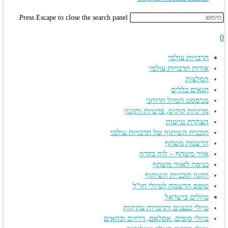
Press Escape to close the search panel.
0
תרבויות עולמי
אודות תרבויות עולמי
המלצות
תנאים כללים
מניפסט הטיול הרוחני
מדיניות קוקיס, פרטיות ותקנון
הצהרת נגישות
תוכנית השיתוף של תרבויות עולמי
הרשמת משתף
אזור משתף – לוח בקרה
כניסה לאזור משתף
תקנון תוכניית השיתוף
טופס הרשמה לטיולי חו”ל
טיולים בישראל
טיולי כנענים ותרבויות עתיקות
טיולי סופים, אסלאם, דרוזים ובהאים