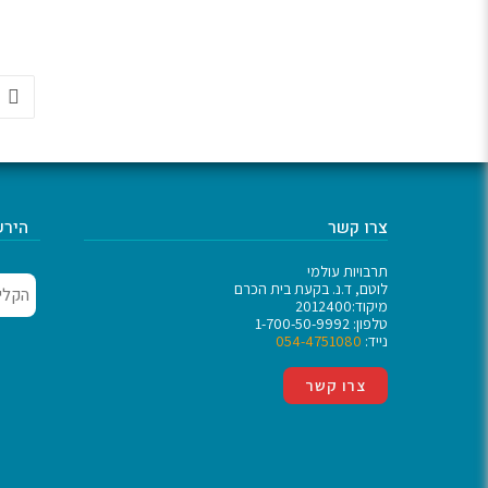
צרו קשר
הירש
תרבויות עולמי
לוטם, ד.נ. בקעת בית הכרם
מיקוד:2012400
טלפון: 1-700-50-9992
נייד:
054-4751080
צרו קשר