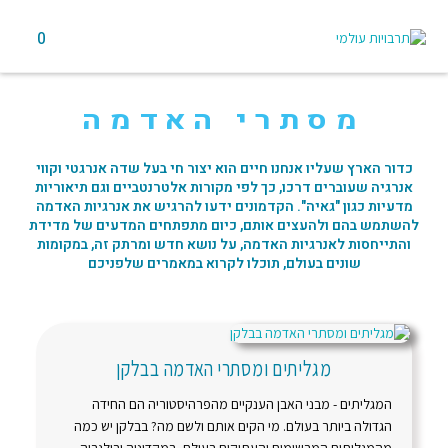
0
מסתרי האדמה
כדור הארץ שעליו אנחנו חיים הוא יצור חי בעל שדה אנרגטי וקווי
אנרגיה שעוברים דרכו, כך לפי מקורות אלטרנטביים וגם תיאוריות
מדעיות כגון "גאיה". הקדמונים ידעו להרגיש את אנרגיות האדמה
להשתמש בהם ולהעצים אותם, כיום מתפתחים המדעים של מדידת
והתייחסות לאנרגיות האדמה, על נושא חדש ומרתק זה, במקומות
שונים בעולם, תוכלו לקרוא במאמרים שלפניכם
מגליתים ומסתרי האדמה בבלקן
המגליתים - מבני האבן הענקיים מהפרהיסטוריה הם החידה
הגדולה ביותר בעולם. מי הקים אותם ולשם מה? בבלקן יש כמה