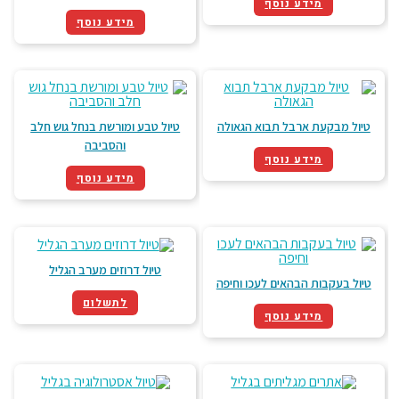
קבר רבי מאיר בעל הנס מלמד אותנו שהעיקרון המארגן היוצר תחושה של מקום
מידע נוסף
קדוש יכול להיות גם סיפור או אמונה משותפת, המתייחסת למשהו שנמצא
מידע נוסף
במקום – חפץ מקודש, סוג של טוטם. הקבר והצדיק חשובים אך הסיפור חשוב
יותר, והוא מתבטא בצורתו המשונה של הקבר ובעמוד, המרמז גם על קשר
לזמן הנס – התקופה הרומית. למעשה, האתר מאורגן סביב התפילה אל הקבר
משני צדדיו.
רבי מאיר בעל הנס היה מוצא 150 דרכים להכשיר את השרץ ובזאת הייתה
טיול מבקעת ארבל תבוא הגאולה
טיול טבע ומורשת בנחל גוש חלב
גדולתו
והסביבה
מידע נוסף
רבי ישראל בעל הפתק
מידע נוסף
רבי ישראל ישראל דב אודסר חסיד קרלין מטבריה נולד לפני מאה וחמישים שנה,
הוא חי בתקופה שבה אסור היה להגיד ברסלב, בישראל היו חמש משפחות של
ברסלב והיה אחד רבי ישראל קרדונר שהיה כל החיים שלו בקבר של הרשב"י.
הוא היה ילד קטן הישראל והשני הישראל מבוגר, הם נפגשו והתחילו ללמוד ביחד
טיול דרוזים מערב הגליל
טיול בעקבות הבהאים לעכו וחיפה
ליקוטי מהר"ן, התנגדות גידלה אותם, הם התחילו להתפתח. רבי ישראל אודסר
נשאר לבד, כל טבריה נגדו, הוא היה בישיבת רבי מאיר בעל הנס. בתקופה הזו
לתשלום
מידע נוסף
לא היית מקבל מהכולל כסף אם היית אומר תהילים, מקבל רק דפי גמרא, רבי
ישראל יצא נגד השיטה, ואז הוא מצא את הפתק ובו 11 שורות ושם היה כתוב:
מאוד היה קשה לי לרדת אליך
תלמידי היקר, להגיד לך כי נהנתי