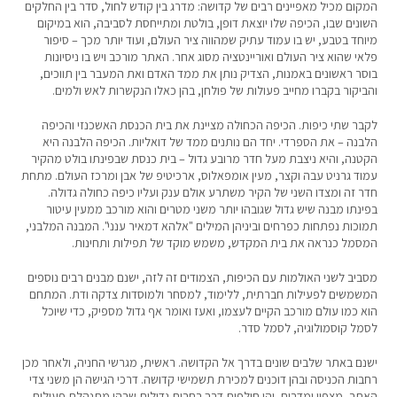
המקום מכיל מאפיינים רבים של קדושה: מדרג בין קודש לחול, סדר בין החלקים
השונים שבו, הכיפה שלו יוצאת דופן, בולטת ומתייחסת לסביבה, הוא במיקום
מיוחד בטבע, יש בו עמוד עתיק שמהווה ציר העולם, ועוד יותר מכך – סיפור
פלאי שהוא ציר העולם ואוריינטציה מסוג אחר. האתר מורכב ויש בו ניסיונות
בוסר ראשונים באמנות, הצדיק נותן את ממד האדם ואת המעבר בין תווכים,
והביקור בקברו מחייב פעולות של פולחן, בהן כאלו הנקשרות לאש ולמים.
לקבר שתי כיפות. הכיפה הכחולה מציינת את בית הכנסת האשכנזי והכיפה
הלבנה – את הספרדי. יחד הם נותנים ממד של דואליות. הכיפה הלבנה היא
הקטנה, והיא ניצבת מעל חדר מרובע גדול – בית כנסת שבפינתו בולט מהקיר
עמוד גרניט עבה וקצר, מעין אומפאלוס, ארכיטיפ של אבן ומרכז העולם. מתחת
חדר זה ומצדו השני של הקיר משתרע אולם ענק ועליו כיפה כחולה גדולה.
בפינתו מבנה שיש גדול שגובהו יותר משני מטרים והוא מורכב ממעין עיטור
תמוכות נפתחות כפרחים וביניהן המילים "אלהא דמאיר ענני". המבנה המלבני,
המסמל כנראה את בית המקדש, משמש מוקד של תפילות ותחינות.
מסביב לשני האולמות עם הכיפות, הצמודים זה לזה, ישנם מבנים רבים נוספים
המשמשים לפעילות חברתית, ללימוד, למסחר ולמוסדות צדקה ודת. המתחם
הוא כמו עולם מורכב הקיים לעצמו, ואעז ואומר אף גדול מספיק, כדי שיוכל
לסמל קוסמולוגיה, לסמל סדר.
ישנם באתר שלבים שונים בדרך אל הקדושה. ראשית, מגרשי החניה, ולאחר מכן
רחבות הכניסה ובהן דוכנים למכירת תשמישי קדושה. דרכי הגישה הן משני צדי
האתר, מצפון ומדרום, והן חולפות דרך רחבות גדולות שבהן מתנהלת פעילות