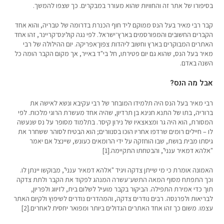
בסיפורו של אתר זה והחוויות שהוא מעורר במבקרים. כך שצפו להמשך.
קבר רבי מאיר בעל הנס ממוקם ליד חוף הכנרת בדרומה של טבריה, והוא אחד
הקברים החשובים והמפורסמים בארץ־ישראל. לפי נגה קולינס־קריינר, זהו אחד
האתרים המבוקרים בארץ וחשוב ליהדות צפון־אפריקה. יום ההילולה של רבי
מאיר בעל הנס, שהוא גם יום פטירתו, חל בי"ד באייר, אך מקום הקבר הומה כל
השנה באדם.
אבל מה הנס?
רבי מאיר בעל הנס היה תלמידו המובחר של רבי עקיבא ונשא לאישה את
ברוריה, בתו של התנא חנינא בן תרדיון, שהיה אחד מעשרת הרוגי מלכות. לפי
המסורת, הוא היה גר ומצאצאיו של נירון קיסר. בתלמוד מסופר על נס שנעשה
לו – חיילים רומים שרדפו אחריו הוכו בסנוורים; הוא הבטיח לסוהר ששחרר את
גיסתו מבית בושת, שבו הוחזקה על ידי הרומאים כעונש, שיינצל אם יאמר
"אלהא דמאיר ענני", והבטחתו התקיימה.[1]
האמונה אומרת כי מי שייתן צדקה ויגיד "אלהא דמאיר ענני", מבוקשו יינתן לו.
וכך התפתח מסוף המאה התשע־עשרה המנהג לפקוד את הקבר ולתת צדקה
תוך כדי אמירת התפילה. הביקור בקבר מועיל לשלום בית, לזיווג ולפריון,
לבריאות ולפרנסה. רבים נודרים צדקה, והמהדרים נודרים לשיפוץ ולקיום האתר
עצמו. משום כך זהו אחד האתרים הגדולים ביותר ומפואר יחסית לאחרים.[2]