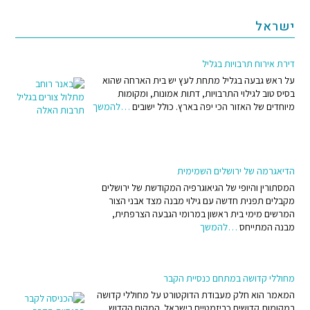
ישראל
דירת אירוח תרבויות בגליל
על ראש גבעה בגליל מתחת לעץ יש בית הארחה שהוא
בסיס טוב לגילוי התרבויות, דתות אמונות, ומקומות
מיוחדים של האזור הכי יפה בארץ. כולל ישובים
…להמשך
הדיאגרמה של ירושלים השמימית
המסתורין והיופי של הגיאוגרפיה המקודשת של ירושלים
מקבלים תפנית חדשה עם גילוי מבנה מצד אבני הצור
המרשים מימי בית ראשון במרומי הגבעה הצרפתית,
מבנה המתייחס
…להמשך
מחוללי קדושה במתחם כנסיית הקבר
המאמר הוא חלק מעבודת הדוקטורט על מחוללי קדושה
במקומות קדושים כריזמטיים בישראל. המקום הקדוש