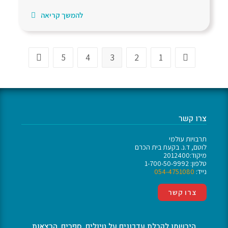
להמשך קריאה
5
4
3
2
1
צרו קשר
תרבויות עולמי
לוטם, ד.נ. בקעת בית הכרם
מיקוד:2012400
טלפון: 1-700-50-9992
נייד:
054-4751080
צרו קשר
הירשמו לקבלת עדכונים על טיולים, ספרים, הרצאות