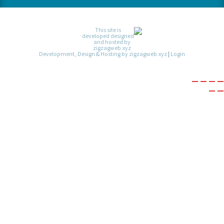
Development, Design & Hosting by zigzagweb.xyz
|
Login