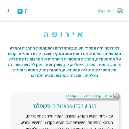
0
אירופה
לאירופה היה תפקיד חשוב בהתקדמות והתפתחות התרבות והמדע
האנושיים במאות שנים האחרונות, תפקיד שעדיין לא הסתיים. קראו
על ההיסטוריה, התרבות והמסורות הרוחניות של ארצות כגון אנגליה,
צרפת, גרמניה, ספרד, איטליה, יוון, שוויץ ועוד. ניתן לרכוש באתר זה
את הספרים: איטליה המקודשת, מסתורין יווני, אמנות ורוחניות
באלפים, ואנגליה בעקבות הגביע הקדוש
הגביע הקדוש באנגליה וסקוטלנד
על אגדות הגביע הקדוש, מקורם, הקשר שלהם לטמפלרים,
הגרסאות השונות, תיאוריות לגבי הגביע הקדוש, החיפוש אחריו,
מלך הדייג, הטירה המסוכנת, חנית הגורל, קפלת רוזלין,ועוד