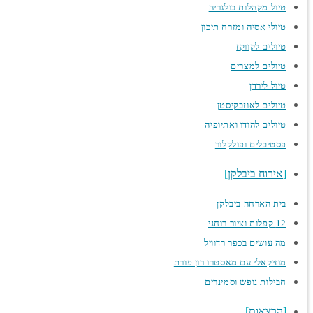
טיול מקהלות בולגריה
טיולי אסיה ומזרח תיכון
טיולים לקווקז
טיולים למצרים
טיול לירדן
טיולים לאוזבקיסטן
טיולים להודו ואתיופיה
פסטיבלים ופולקלור
אירוח ביבלקן
בית הארחה ביבלקן
12 קפלות וציור רוחני
מה עושים בכפר רדוויל
מוזיקאלי עם מאסטרו רון פורת
חבילות נופש וסמינרים
הרצאות