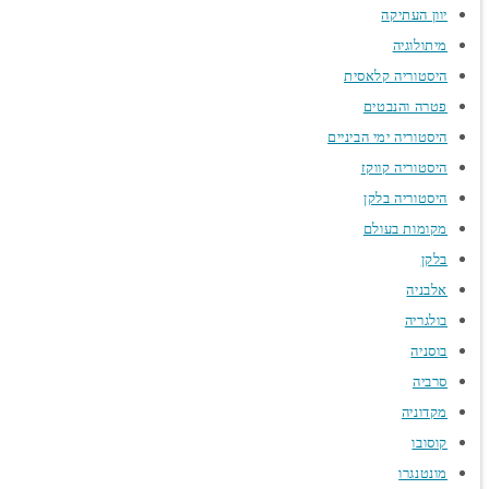
יוון העתיקה
מיתולוגיה
היסטוריה קלאסית
פטרה והנבטים
היסטוריה ימי הביניים
היסטוריה קווקז
היסטוריה בלקן
מקומות בעולם
בלקן
אלבניה
בולגריה
בוסניה
סרביה
מקדוניה
קוסובו
מונטנגרו