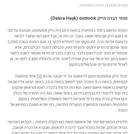
ספרים ואוצרות כנסיה באתיופיה
מנזר דברה הייק אסטפנוס (Debra Hayk)
המנזר החשוב ביותר באתיופיה במאה ה-13 היה הייק אסטפנוס, שנמצא על חצי
אי באגם הייק שבמחוז שואה. בעבר זה היה אי, אבל היום האי מחובר ליבשה
ברצועת אדמה צרה. זהו מקום יפה להפליא לבקר בו. אגם רומנטי בגובה 2,000
מטר שמסביבו הרים ירוקים. ולמרות זאת, הכניסה למנזר רק לגברים, אלא
שממול יש מנזר יפה לנשים בלבד. ברחבה נמכרים פירות ואפשר לשבת לחופי
האגם בתוך חורש של עצי ענק ואפילו לשכור סירה ולהפליג מסביב לחצי אי, או
לאכול מדגים טריים שמבושלים במקום.
מנזר הייק אסטפנוס הוקם לראשונה על ידי אבונה ארגאי,[2] אחד מתשעת
הקדושים, במאה ה-5. המנזר הפך לחשוב במאה ה-13, כאשר הגיעו אליו שבעה
קדושים בראשות איאוס מואה. הוא היה תלמיד בדברה דאמו והראשון שהקים
בית ספר ללימודי דת גבוהים בדרום, באזור שואה. הוא היה המורה של המלך
יכונו אמלק וכרת עִמו ברית שהביאה לייסוד השושלת הסולומנית. במקום
התפתחה האמנות והמחשבה הנוצרית החדשה, כפי שהיא מוצגת במוזיאון של
המנזר.
תלמידו המפורסם יותר של איאסוס מואה הוא תקלה היינמות – הקדוש האתיופי
הגדול מכולם, שלמד במנזר ועבר לדברה ליבאנוס, שנקרא אז דברה אצאבו,
ליד אדיס, שם הוא הסתגף עומד על רגל אחת במשך 21 שנה עד שהיא נשרה