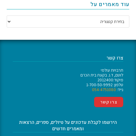
עוד מאמרים על
העיירה סלה דינגיי (Sela Dingay) באזור שואה. זהו מקום של ריפוי אליו מגיעים
מכל רחבי הארץ בכדי לגעת במים הקדושים. המקום הוא מתחם גדול שבתוכו
כמה אתרים הוא משמש כמקום לימוד, שבו נוגעים במשמעות העמוקה של
התורה הנוצרית. יש בו בתים לשיכון עולי רגל, משכנות לנזירים ולנזירות
במתחמים סגורים, מעיין קדוש, ועוד. לב המקום הוא צוק הצופה אל קניון רחב,
עמוק ויפה, בתוך יער ערערים. בקיר הצוק מערה המוקדשת למרים ומתוחמת
בחצר גדורה, בתוכה מקום ישיבה רחב מרופד בשטיחים, אליו באים אנשים
לבקש בקשות ולהתפלל למרים. מחוץ למערה והחצר שלה במדרון הצופה אל
הנוף הנפלא ישנם אנשים מתבודדים, מתפללים, קוראים קריאות. במעלה
המדרון מעיין הקדוש בו מורחים את הפנים בבוץ (מנהג אתיופי), בין אם בצורה
צרו קשר
של צלב על המצח, או כיסוי הפנים כולן.
תרבויות עולמי
המקום הוקם ככנסייה כבר בימי המלך כלב מאקסום, במאה ה-5 לספירה, אך
לוטם, ד.נ. בקעת בית הכרם
חשיבותו גברה מאוד בזמנו של הקיסר זרע יעקב, שכינס כאן ועידת כנסייה
מיקוד:2012400
כלל-אתיופית כדי להכריע בשאלה, אם השבת צריכה להישמר או לא.
טלפון: 1-700-50-9992
נייד:
054-4751080
המחלוקות הייתה בין שני המסדרים הנזיריים הגדולים ביותר – מסדר
האווסטטים, שהיה מבוסס בתיגראי ושמר על המסורות היהודיות, ומסדר
צרו קשר
האסטפני, שהיה מבוסס בשואה ואמהרה ונטה לרפורמה נוצרית. הפשרה הייתה
שהשבת תישמר.
המערה הרחבה, שהיא בעצם שקע בצוק סלע הצופה אל עמק אדיר, מזכירה
הירשמו לקבלת עדכונים על טיולים, ספרים, הרצאות
במקצת בצורתה ובמיקום שלה את דברה ליבאנוס (Debra Libanos).
ומאמרים חדשים