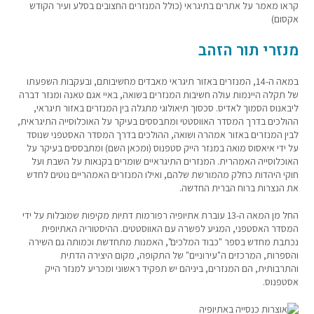
קראו מאמר על אתרים בתיגראי (כולל המנזרים החצובים בסלע ועיר הקודש
אקסום)
מנזרי תור הזהב
במאה ה-14, המנזרים באזור תיגראי מאבדים מחשיבותם, ובעקבות השפעתו
של תקלה היינמות עולה חשיבות המנזרים בשואה, באיי אגם טאנה ומנזר דברה
ליבאנוס הסמוך לאדיס. סכסוך תיאולוגי מתגלה בין המנזרים באזור תיגראי,
ההולכים בדרך המסדר האווסטטי ומתבססים בעיקר על האוכלוסייה התיגראית,
לבין המנזרים באזור אמהרה ושואה, ההולכים בדרך המסדר האסטפני שנוסד
על ידי איאסוס מואה במנזר הייק סטפנוס (ומכאן השם) ומתבססים בעיקר על
האוכלוסייה האמהרית. המנזרים התיגראיים שומרים בקנאות על השבת ועל
חוקי היהדות כחלק מהמורשת שלהם, ואילו המנזרים האמהריים נוטים לחדש
את הנצרות ברוח הברית החדשה.
החל מן המאה ה-13 עוברת אתיופיה רפורמות דתיות מקיפות שמוּבלות על ידי
המסדר האסטפני, המגיע לפשרה עם האווסטטים. ההיסטוריה האתיופית
נכתבת מחדש בספר "כבוד המלכים", האמנות מתחדשת וכמותה גם השירה
והספרות, המרכזים ה"עירוניים" של התקופה, מקום היצירה הדתית
והתרבותית, הם המנזרים, ביניהם יש תפקיד ראשוני ומכריע למנזר הייק
אסטפנוס.