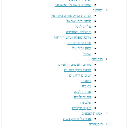
המסדר השאזלי יאשרוטי
ישראל
תחילת ההיסטוריה בישראל
היסטוריה ישראל
עלייה לרגל
ירושלים והסביבה
מרכז שפלה ומישור החוף
נגב ומדבר יהודה
צפון גליל גולן
הגליל
רוחניות
מורים ואנשים רוחניים
תרגול ודרך רוחנית
ישובים רוחניים
דמנהור
מאגיה
אחווה לבנה
אסטרולוגיה
אלכימיה
ריקוד מקודש
אמנות וצבעים
אדריכלות מקודשת
היסטוריה