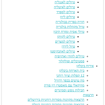
טיולים לאנגליה
טיולים לאיטליה
טיולים לספרד
טיולים ליוון
חוויה כפרית בבולגריה
טיול מקהלות בולגריה
טיולי אסיה ומזרח תיכון
טיולים לקווקז
טיולים למצרים
טיול לירדן
טיולים לאוזבקיסטן
טיולים להודו ואתיופיה
פסטיבלים ופולקלור
אירוח ביבלקן
בית הארחה ביבלקן
12 קפלות וציור רוחני
מה עושים בכפר רדוויל
מוזיקאלי עם מאסטרו רון פורת
חבילות נופש וסמינרים
הרצאות
הרצאות מקוונות מסורות רוחניות בירושלים
הרצאות מקוונות מסורות רוחניות בעולם