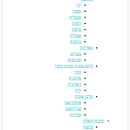
יוון
ספרד
איטליה
רוסיה
צרפת
אנגליה
גרמניה
אפריקה
מצרים
אתיופיה
דרום אסיה ומזרח תיכון
הודו
ארמניה
גיאורגיה
ירדן
מרכז אסיה
אוזבקיסטן
טג'יקיסטן
טורקיה
תרבות האלה
כישוף