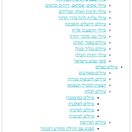
טיולי סופים, אסלאם, דרוזים ובהאים
טיולי תרבות האלה ומגליתים
טיולי עלייה לרגל בדרך הדקל
טיולים ירושלים והסביבה
טיולי יהושע בן אריה
טיולי נגב ומדבר יהודה
טיולים באזור המרכז
טיולים בגליל ובגולן
טיולי יהדות וקבלה
סופי שבוע בישראל
טיולים בעולם
טיולים מאורגנים
טיולים לקבוצות סגורות
הצעות למטייל העצמאי
טיולים לבלקן
טיולים במונטנגרו
טיולים לאלבניה
טיולים לסרביה
טיולים לבוסניה
טיולים לאירופה
מפגש עם קהילת ומקדש דמנהור