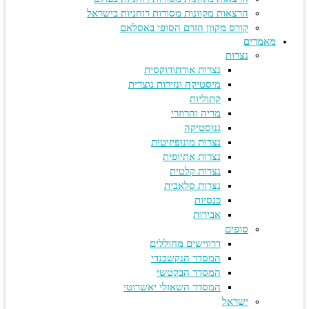
הרצאות מקוונות מסורות רוחניות בישראל
קורס מקוון הזרם הסופי באסלאם
מאמרים
נצרות
נצרות אורתודוקסית
מיסטיקה ונזירות נוצרית
קתוליות
מריה והרוזרי
גנוסטיקה
נצרות מונופיזיטית
נצרות אתיופית
נצרות קלטית
נצרות סלאבית
כנסיות
אבירות
סופים
דרווישים מחוללים
המסדר הנקשבנדי
המסדר הבקטשי
המסדר השאזלי יאשרוטי
ישראל