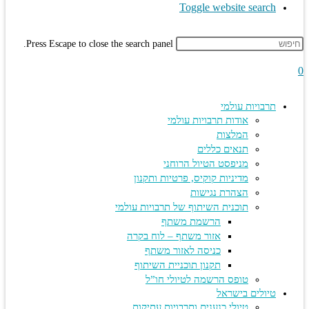
Toggle website search
Press Escape to close the search panel.
תרבויות עולמי
אודות תרבויות עולמי
המלצות
תנאים כללים
מניפסט הטיול הרוחני
מדיניות קוקיס, פרטיות ותקנון
הצהרת נגישות
תוכנית השיתוף של תרבויות עולמי
הרשמת משתף
אזור משתף – לוח בקרה
כניסה לאזור משתף
תקנון תוכניית השיתוף
טופס הרשמה לטיולי חו”ל
טיולים בישראל
טיולי כנענים ותרבויות עתיקות