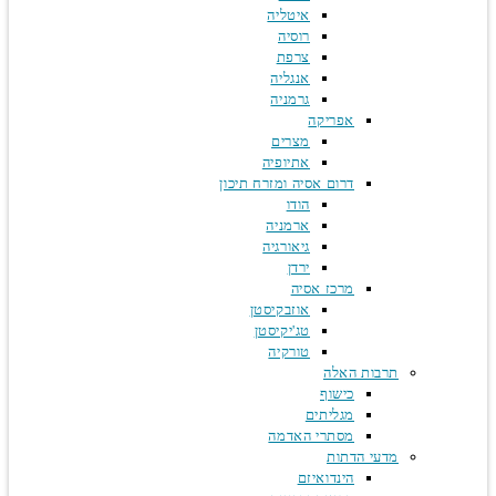
איטליה
רוסיה
צרפת
אנגליה
גרמניה
אפריקה
מצרים
אתיופיה
דרום אסיה ומזרח תיכון
הודו
ארמניה
גיאורגיה
ירדן
מרכז אסיה
אוזבקיסטן
טג'יקיסטן
טורקיה
תרבות האלה
כישוף
מגליתים
מסתרי האדמה
מדעי הדתות
הינדואיזם