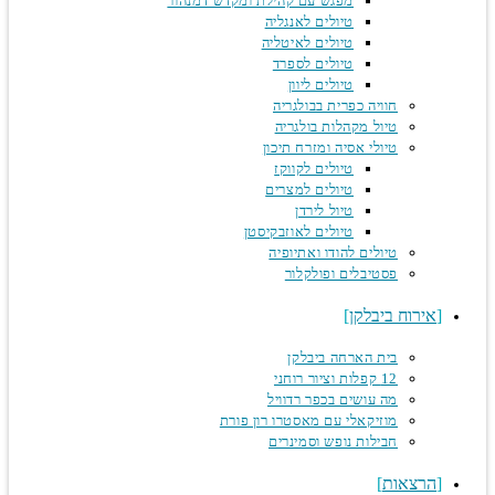
מפגש עם קהילת ומקדש דמנהור
טיולים לאנגליה
טיולים לאיטליה
טיולים לספרד
טיולים ליוון
חוויה כפרית בבולגריה
טיול מקהלות בולגריה
טיולי אסיה ומזרח תיכון
טיולים לקווקז
טיולים למצרים
טיול לירדן
טיולים לאוזבקיסטן
טיולים להודו ואתיופיה
פסטיבלים ופולקלור
אירוח ביבלקן
בית הארחה ביבלקן
12 קפלות וציור רוחני
מה עושים בכפר רדוויל
מוזיקאלי עם מאסטרו רון פורת
חבילות נופש וסמינרים
הרצאות