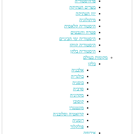
פרהיסטוריה
מצרים העתיקה
יוון העתיקה
מיתולוגיה
היסטוריה קלאסית
פטרה והנבטים
היסטוריה ימי הביניים
היסטוריה קווקז
היסטוריה בלקן
מקומות בעולם
בלקן
אלבניה
בולגריה
בוסניה
סרביה
מקדוניה
קוסובו
מונטנגרו
קרואטיה וסלובניה
רומניה
פולקלור
אירופה