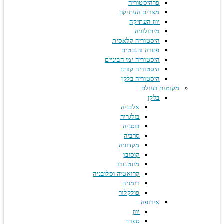
פרהיסטוריה
מצרים העתיקה
יוון העתיקה
מיתולוגיה
היסטוריה קלאסית
פטרה והנבטים
היסטוריה ימי הביניים
היסטוריה קווקז
היסטוריה בלקן
מקומות בעולם
בלקן
אלבניה
בולגריה
בוסניה
סרביה
מקדוניה
קוסובו
מונטנגרו
קרואטיה וסלובניה
רומניה
פולקלור
אירופה
יוון
ספרד