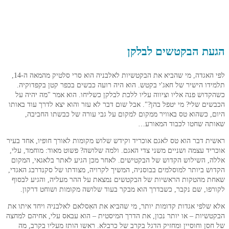
ת הבקטשים לבלקן
לפי האגדה, מי שהביא את הבקטשיות לאלבניה הוא סרי סלטיק מהמאה ה-14,
ו הישיר של חאג'י בקטש. הוא היה רועה כבשים בכפר קטן בקפדוקיה.
וש פנה אליו וציווה עליו ללכת לבלקן כשליחו. הוא אמר "מה יהיה על
ם שלי? מי יטפל בהן?". אבל שום דבר לא עזר והוא יצא לדרך עוד באותו
 כשהוא טס באוויר ממקום למקום על גבי עורה של כבשתו החביבה,
ה שחטו לכבוד המאורע…
 דבר הוא טס לאגם אוכריד וקידש שלוש מקומות לאורך חופיו, אחד בעיר
ד עצמה ושניים משני צדי האגם. ולמה שלושה? פשוט מאוד: מוחמד, עלי,
 השילוש הקדוש של הבקטישים. לאחר מכן הגיע לאתר בלאגאי, המקום
 ביותר למוסלמים בבוסניה, המשיך לקרויה, מצודתו של סקנדרבג האגדי,
מהטקות הראשיות של הבקטשים נמצאת על ההר מעליה, והגיע לבסוף
ו, שם נקבר, כשבדרך הוא מבקר בעוד שלושה מקומות ושוחט דרקון.
לפי אגדות קדומות יותר, מי שהביא את האִסלאם לאלבניה ויחד איתו את
יות – או יותר נכון, את הדרך המיסטית – הוא עבאס עלי, אחיהם למחצה
ן וחוסיין ומחזיק הדגל בקרב של כרבלא. ראשו הותז מעליו בקרב, מה