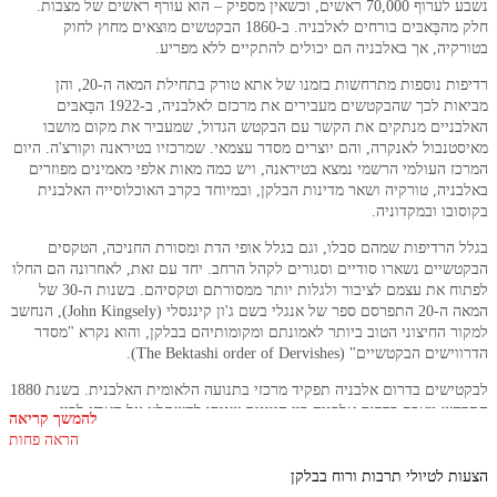
נשבע לערוף 70,000 ראשים, וכשאין מספיק – הוא עורף ראשים של מצבות.
חלק מהבָּאבּים בורחים לאלבניה. ב-1860 הבקטשים מוּצאים מחוץ לחוק
יה, אך באלבניה הם יכולים להתקיים ללא מפריע.
רדיפות נוספות מתרחשות בזמנו של אתא טורק בתחילת המאה ה-20, והן
מביאות לכך שהבקטשים מעבירים את מרכזם לאלבניה, ב-1922 הבָּאבּים
יים מנתקים את הקשר עם הבקטש הגדול, שמעביר את מקום מושבו
נבול לאנקרה, והם יוצרים מסדר עצמאי. שמרכזיו בטיראנה וקורצ'ה. היום
 העולמי הרשמי נמצא בטיראנה, ויש כמה מאות אלפי מאמינים מפוזרים
יה, טורקיה ושאר מדינות הבלקן, ובמיוחד בקרב האוכלוסייה האלבנית
בו ובמקדוניה.
הרדיפות שמהם סבלו, וגם בגלל אופי הדת ומסורת החניכה, הטקסים
יים נשארו סודיים וסגורים לקהל הרחב. יחד עם זאת, לאחרונה הם החלו
לפתוח את עצמם לציבור ולגלות יותר ממסורתם וטקסיהם. בשנות ה-30 של
המאה ה-20 התפרסם ספר של אנגלי בשם ג'ון קינגסלי (John Kingsely), הנחשב
 החיצוני הטוב ביותר לאמונתם ומקומותיהם בבלקן, והוא נקרא "מסדר
בקטשיים" (The Bektashi order of Dervishes).
לבקטישים בדרום אלבניה תפקיד מרכזי בתנועה הלאומית האלבנית. בשנת 1880
 מאבק בדרום אלבניה בין היוונים שניסו להשתלט על הארץ לבין
להמשך קריאה
וסייה המקומית, שנאבקה כביכול למען השלטון הטורקי, אך למעשה
הראה פחות
 למען עצמאותה. מי שהנהיג את המאבק היו האחים פרשרי שהיו
ם, ולימים המלך זוג (המלך והשליט האלבני הראשון) הושפע רבות מהם.
 לטיולי תרבות ורוח בבלקן