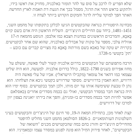
פריע לו לרכב על סוס עד להר תומור באלבניה, מחזיק את ראשו בידו,
וע בראש ההר את הדגל, מסמל בכך את הגעת דת האמת לארץ החדשה.
הפך למוקד עלייה לרגל והמקום הקדוש ביותר לעדה זו.
ה היסטורית כנראה שהבקטשים הגיעו לבלקן בתקופתו של מהמט השני,
1451–1481, ביחד עם החיילים היניצ'רים. השליח הראשון היה אדם בשם קזים
בָּאבָּא, והמרכזים הראשונים במחנות הצבא כמו אלבסן. הנוסע מהמאה ה-17
ה צלבי, מספר על טקות של אבדלים באלבניה, שהוא שם אחר לבקטישים.
ה יש טקה של באבא בשם מורתזה בָּאבָּא בה מצויים קברים עם כובע –
קטשי מ-1728.
 מתפוצתם של הבקטשים בדרום אלבניה קשור לעלי פאשה, ששלט על
מחוז אפירוס בשנים 1790–1822, כולל בדרום אלבניה. למעשה, הוא היה שליט
 כמו דהאר אל עומאר (מקבילו הישראלי). אביו של עלי פאשה היה
ש, הוא האמין בדרווישים. מסופר שדרוויש בקטשי ניבא את הצלחתו. הוא
ו טבעת ששימשה אותו עד יום מותו, ולכן תמך בבקטישים. בסוף ימיו הוא
נראה חבר במסדר הבקטשי, ואולי גם בכמה מסדרים אחרים (באסלאם
להיות חבר בכמה מסדרים בו-זמנית), והפך את בירתו יואנינה בצפון יוון
 של דרווישים.
קצת לאחר מכן, בתחילת המאה ה-19, סר חינם של היניצ'רים והבקטשים בעיני
השלטונות העותומאניים. ב-1826 הסולטאן מהמט השני מחליט להיפטר
לים היניצ'רים והורג בהם במה שהבקטישים מכנים "השואה של
שים", לאחר פירוק החַיִל הוא פונה לפגוע במסדר עצמו ובמאמיניו. הוא