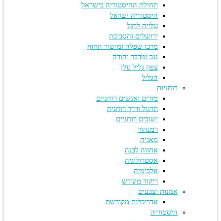
תחילת ההיסטוריה בישראל
היסטוריה ישראל
עלייה לרגל
ירושלים והסביבה
מרכז שפלה ומישור החוף
נגב ומדבר יהודה
צפון גליל גולן
הגליל
רוחניות
מורים ואנשים רוחניים
תרגול ודרך רוחנית
ישובים רוחניים
דמנהור
מאגיה
אחווה לבנה
אסטרולוגיה
אלכימיה
ריקוד מקודש
אמנות וצבעים
אדריכלות מקודשת
היסטוריה