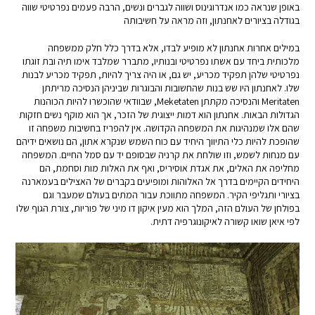
באופן שנראה כמו אנדרוגינוס ושווה לגברים ונשים, הרבה פעמים נפרטיטי שווה
בגודלה בציורים לאחנתון, וזה מראה על חשיבותה
במילים אחרות אחנתון לא מופיע לבדו, אלא בדרך כלל חלק ממשפחה
מלכותית ביחד עם אשתו נפרטיטי ובנותיו, מתברר שמלבד אימו תיה ובת זוגתו
נפרטיטי שלהן תפקיד מכריע, יש גם, או היה צריך להיות, תפקיד מכריע לבנות
שלו. לאחנתון היו שש בנות שהחשובות והבוגרות שביניהן הנסיכה מריתתן
Meritaten והנסיכה מקתתן Meketaten, שבוודאי שהוכשרו להיות הכוהנות
הגדולות הבאות. אחנתון הוא דמות ייצוגית של הזכר, אך הוא מוקף נשים חזקות
שהם אלו שמנהיגות את המשפחה הקדושה. אין להפריז בחשיבות משפחה זו
שהופכת להיות כלי התיווך היחיד עם כוח השמש שנקרא אתון, הם נושאים ידיהם
עם מנחות לשמש, וזו שולחת את קרניה שבסופם יד עם סמל החיים. המשפחה
מחליפה את האלים, את אגדת אוסיריס, ואף את האלות מות וסחמת, הם
היחידים הקיימים בדרך אל האלוהות ומופיעים בקברים של האצילים בעמארנה
בציורי ותגליפי הקיר. המשפחה מתווכת עבור המתים בעולם שמעבר וגם
בפולחן של העולם הזה, המלך הוא מעין איקון דו מיני של פוריות, צורת הגוף שלו
לפי איאן שואו קשורה לאיקונוגרפיה דתית.