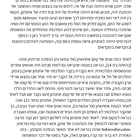
המילה "נפר" משמעה יופי, והיא אכן הייתה יפה מאד כפי שמופיע בפסלים
שלה. ייתכן שהיא הייתה הבת של איי, לימים פרעה בעצמו ואחיה המשוער של
הכוהנת תיה, ומכאן שהיא הייתה אחיינית של תיה ובת דודה של אחנתון, הקשר
בין תיה לאיי הוא נסיבתי ומתייחס לכך ששניהם הגיעו מהעיר Akhmim סמוך
לסוהג של היום, מקום פולחן של האל מין ומושבם של הזוג המפורסם יויה וטויה
שהוזכרו בתחילת המאמר, הם שייכים לגזע המלכותי ומתחילים את המשפחה
שמביאה למהפכה במחשבה הדתית המצרית. צריך להזכיר כאן כי בנוסף
לנפרטיטי הייתה לאחנתון אישה נוספת בשם קיה, המופיעה לעיתים בתמונות
ובהקדשות במקדשים
לאחר כמה שנים של קיום אחתאתן (אל עמארנה) הנסיכה מריתתן מתה
(בהיותה בת 14), כנראה במגפה שהביאה גם למות סבתה תיה ואנשים אחרים
מהמשפחה המלכותית. היא נקברת בקבר המלכותי של אחנתון שהוכן בעמק
המלכים של תל אל עמארנה. בירידה אל הקבר יש חדר אחד שבו נמצאו שרידי
ארון הקבורה שלה, כתובות וציורים המתייחסים אליה (וגם שרידי סרקופג של
סבתה תיה), וחדר אחר שיועד כנראה לנפרטיטי. מתחת לשני החדרים הללו
נמצא האולם שבו נמצאו שרידים של סרקופג אחנתון (הוא נקבר שם אבל לאחר
מכן גופתו הועברה לעמק המלכים והקבר הושחת). אחנתון נפטר כ12 שנה
לאחר הקמת אחתאתן (אל עמארנה), וכמה שנים אחרי מותו העיר נעזבה, כך
שהקבר המלכותי לא הושלם מבחינת הציורים והאמנות שבו, וגופתו הועברה
כנראה למקום אחר. לאחר מות אחנתון עלה לשלטון למשך זמן קצר פרעה
מסתורי שניסה להמשיך את המהפכה של אתון, והוא הפרעה נפרנפראתן
Neferneferuaten שהיה כנראה לא אחר מאשר הנסיכה מקתתן – בתו
האחרת. לא ברור מה קרה בשנים האלו, אבל בסופו של דבר המשפחה