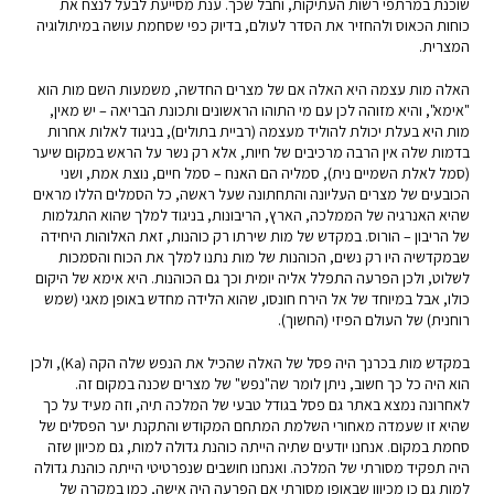
שוכנת במרתפי רשות העתיקות, וחבל שכך. ענת מסייעת לבעל לנצח את
כוחות הכאוס ולהחזיר את הסדר לעולם, בדיוק כפי שסחמת עושה במיתולוגיה
המצרית.
האלה מות עצמה היא האלה אם של מצרים החדשה, משמעות השם מות הוא
"אימא", והיא מזוהה לכן עם מי התוהו הראשונים ותכונת הבריאה – יש מאין,
מות היא בעלת יכולת להוליד מעצמה (רביית בתולים), בניגוד לאלות אחרות
בדמות שלה אין הרבה מרכיבים של חיות, אלא רק נשר על הראש במקום שיער
(סמל לאלת השמיים נית), סמליה הם האנח – סמל חיים, נוצת אמת, ושני
הכובעים של מצרים העליונה והתחתונה שעל ראשה, כל הסמלים הללו מראים
שהיא האנרגיה של הממלכה, הארץ, הריבונות, בניגוד למלך שהוא התגלמות
של הריבון – הורוס. במקדש של מות שירתו רק כוהנות, זאת האלוהות היחידה
שבמקדשיה היו רק נשים, הכוהנות של מות נתנו למלך את הכוח והסמכות
לשלוט, ולכן הפרעה התפלל אליה יומית וכך גם הכוהנות. היא אימא של היקום
כולו, אבל במיוחד של אל הירח חונסו, שהוא הלידה מחדש באופן מאגי (שמש
רוחנית) של העולם הפיזי (החשוך).
במקדש מות בכרנך היה פסל של האלה שהכיל את הנפש שלה הקה (Ka), ולכן
הוא היה כל כך חשוב, ניתן לומר שה"נפש" של מצרים שכנה במקום זה.
לאחרונה נמצא באתר גם פסל בגודל טבעי של המלכה תיה, וזה מעיד על כך
שהיא זו שעמדה מאחורי השלמת המתחם המקודש והתקנת יער הפסלים של
סחמת במקום. אנחנו יודעים שתיה הייתה כוהנת גדולה למות, גם מכיוון שזה
היה תפקיד מסורתי של המלכה. ואנחנו חושבים שנפרטיטי הייתה כוהנת גדולה
למות גם כן מכיוון שבאופן מסורתי אם הפרעה היה אישה, כמו במקרה של