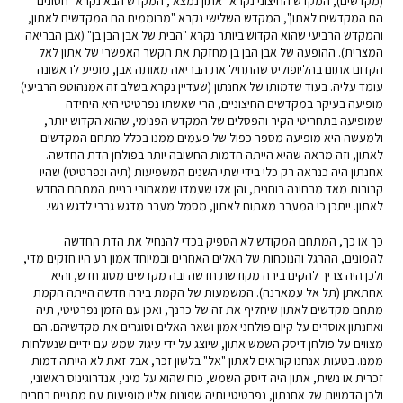
(מקדשים), המקדש החיצוני נקרא "אתון נמצא", המקדש הבא נקרא "חסונים
הם המקדשים לאתון", המקדש השלישי נקרא "מרוממים הם המקדשים לאתון,
והמקדש הרביעי שהוא הקדוש ביותר נקרא "הבית של אבן הבן בן" (אבן הבריאה
המצרית). ההופעה של אבן הבן בן מחזקת את הקשר האפשרי של אתון לאל
הקדום אתום בהליופוליס שהתחיל את הבריאה מאותה אבן, מופיע לראשונה
עומד עליה. בעוד שדמותו של אחנתון (שעדיין נקרא בשלב זה אמנהוטפ הרביעי)
מופיעה בעיקר במקדשים החיצוניים, הרי שאשתו נפרטיטי היא היחידה
שמופיעה בתחריטי הקיר והפסלים של המקדש הפנימי, שהוא הקדוש יותר,
ולמעשה היא מופיעה מספר כפול של פעמים ממנו בכלל מתחם המקדשים
לאתון, וזה מראה שהיא הייתה הדמות החשובה יותר בפולחן הדת החדשה.
אחנתון היה כנראה רק כלי בידי שתי השנים המשפיעות (תיה ונפרטיטי) שהיו
קרובות מאד מבחינה רוחנית, והן אלו שעמדו שמאחורי בניית המתחם החדש
לאתון. ייתכן כי המעבר מאתום לאתון, מסמל מעבר מדגש גברי לדגש נשי.
כך או כך, המתחם המקודש לא הספיק בכדי להנחיל את הדת החדשה
להמונים, ההרגל והנוכחות של האלים האחרים ובמיוחד אמון רע היו חזקים מדי,
ולכן היה צריך להקים בירה מקודשת חדשה ובה מקדשים מסוג חדש, והיא
אחתאתן (תל אל עמארנה). המשמעות של הקמת בירה חדשה הייתה הקמת
מתחם מקדשים לאתון שיחליף את זה של כרנך, ואכן עם הזמן נפרטיטי, תיה
ואחנתון אוסרים על קיום פולחני אמון ושאר האלים וסוגרים את מקדשיהם. הם
מצווים על פולחן דיסק השמש אתון, שיוצג על ידי עיגול שמש עם ידיים שנשלחות
ממנו. בטעות אנחנו קוראים לאתון "אל" בלשון זכר, אבל זאת לא הייתה דמות
זכרית או נשית, אתון היה דיסק השמש, כוח שהוא על מיני, אנדרוגינוס ראשוני,
ולכן הדמויות של אחנתון, נפרטיטי ותיה שפונות אליו מופיעות עם מתניים רחבים