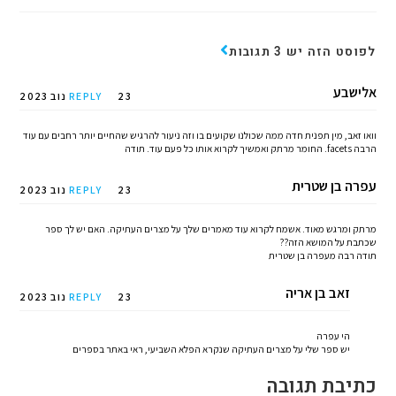
לפוסט הזה יש 3 תגובות
אלישבע
23 נוב 2023
REPLY
וואו זאב, מין תפנית חדה ממה שכולנו שקועים בו וזה ניעור להרגיש שהחיים יותר רחבים עם עוד
הרבה facets. החומר מרתק ואמשיך לקרוא אותו כל פעם עוד. תודה
עפרה בן שטרית
23 נוב 2023
REPLY
מרתק ומרגש מאוד. אשמח לקרוא עוד מאמרים שלך על מצרים העתיקה. האם יש לך ספר
שכתבת על המושא הזה??
תודה רבה מעפרה בן שטרית
זאב בן אריה
23 נוב 2023
REPLY
הי עפרה
יש ספר שלי על מצרים העתיקה שנקרא הפלא השביעי, ראי באתר בספרים
כתיבת תגובה