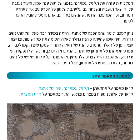
המלכותית עזרה את תל אל עמארנה בזמנו של תות ענח אמון, והעיר נעזבה
על ידי שאר תושביה ונשכחה עם עלייתם לשלטון של הפרעונים איי ולאחריו
חמרחב, וכך המהפכה הדתית שהנשים ביחד עם אחנתון ניסו להוביל הגיעה
לסופה.
ניתן לסכם ולומר שהמהפכה של אחנתון הייתה במידה רבה פעלן של שתי נשים
גדולות: תיה אימו שהייתה כוהנת גדולה לאלה והקימה את מקדש מות ובו ייצוג
יוצא דופן של האלה סחמת, כוהנת של האלה חתחור שמקדשים הוקמו לכבודה,
ונפרטיטי אשתו של אחנתון שהייתה כוהנת גדולה גם כן, והוכשרה לתפקידה על
ידי תיה, המהפכה הייתה צריכה להמשיך ולהתפתח על ידי דור שלישי של נשים
כוהנות, הלא הן בנותיו של אחנתון, אבל הניסיון כשל.
להמשך המאמר הזה:
קראו מאמר על אחתאתן –
תל אל עמארנה, עירו של אחנתון
קראו על אלות נוספות במצרים ובראשן התור במאמר על
הדת המצרית