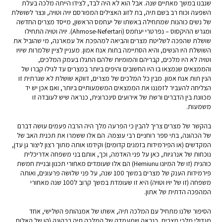
שנבנו במשך מאתיים שנה. אבל הוא לא היה לבד, לצידו הייתה מלכה בעלת
השפעה וכוח רב בשם תיה, בת לזוג האצילים המפורסם יויה וטויה, ונצר לשושלת
של נשים כוהנות שמתחילה באשתו של יעחמס הראשון, מייסד מצרים החדשה
ומגרש ההיקסוס – נפרטרי יעחמס (Ahmose-Nefertari). יויה וטויה התחילו
שושלת שהפכה לשליטת מצרים והביאה למהפכת אל עמארנה, מי שהוביל את
השושלת היו הנשים, והיא הסתיימה בתות אנח אמון. מעניין לציין שלמרות שיויו
וטויה לא היו מלכים, קבריהם והמומיות שלהם התגלו בעמק המלכים,
והממצאים שנמצאו בו היו החשובים והיפים ביותר במצרים עד לגילו קברו של
הנין תות אנח אמון. מבין כל המלכים של מצרים, דווקא שושלת לא שגרתית זו
הצליחה להעביר לזמננו את הממצאים המשמעותיים ביותר, ואם אכן יש יד
מכוונת בין הדברים ורשת של אירועים סינכרונית, כנראה שיש לעובדה זו
משמעות.
בהקשר של מצרים צריך להבין כי הפרעה מלך היה הרבה פעמים עושה דברם
של הכהונה, בתי ספר רוחניים רבי עוצמה. הם אלו ששמרו את תכנית האב של
המקדשים (או הפירמידות בזמנים קדומים) וקידמו אותה מתוך רצון ליצור גן עדן,
נוכחות של אנרגיות, כאן על פני האדמה, וכך, אותם בני משפחה אדריכלית
כוהנית (זו של המיונו Hemiunu) הם אלו שעומדים מאחורי תכנון ובניית חמשת
פירמידות הענק של מצרים במשך 100 שנה, על פני שלושה פרעונים, ואותה
משפחה (זו של יויו וטויה) היא זו שעומדת במשך קרוב ל100 שנה מאחורי
המהפכה הדתית של אתון.
הסיפור שלנו מתחיל עם המלכה תיה, אשתו של אמנהותפ השלישי, אחד
מגדולי מלכי מצרים, כנראה שמעמדה של המלכה תיה בכהונה (הן של האלות