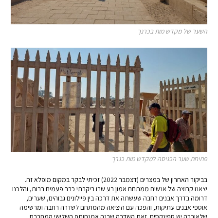
השער של מקדש מות בכרנך
פתיחת שער הכניסה למקדש מות כנרך
בביקור האחרון של במצרים (דצמבר 2022) זכיתי לבקר במקום מופלא זה.
יצאנו קבוצה של אנשים ממתחם אמון רע שבו ביקרתי כבר פעמים רבות, והלכנו
דרומה בדרך אבנים רחבה שעשתה את דרכה בין פיילונים גבוהים, שערים,
אוספי אבנים עתיקות, והפכה עם היציאה מהמתחם לשדרה רחבה ומרשימה
שלאורכה יש ספינקסים. זאת השדרה שבנה אמנחותפ השלישי המחברת