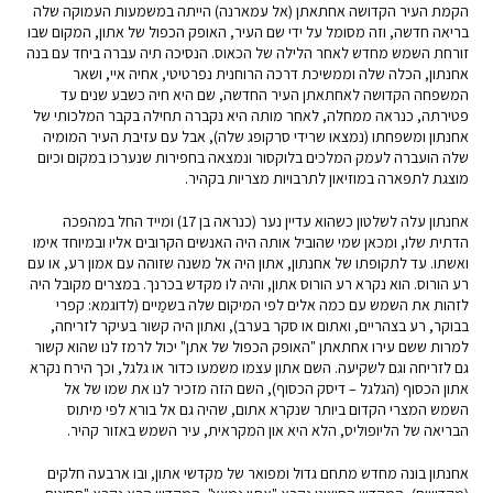
הקמת העיר הקדושה אחתאתן (אל עמארנה) הייתה במשמעות העמוקה שלה
בריאה חדשה, וזה מסומל על ידי שם העיר, האופק הכפול של אתון, המקום שבו
זורחת השמש מחדש לאחר הלילה של הכאוס. הנסיכה תיה עברה ביחד עם בנה
אחנתון, הכלה שלה וממשיכת דרכה הרוחנית נפרטיטי, אחיה איי, ושאר
המשפחה הקדושה לאחתאתן העיר החדשה, שם היא חיה כשבע שנים עד
פטירתה, כנראה ממחלה, לאחר מותה היא נקברה תחילה בקבר המלכותי של
אחנתון ומשפחתו (נמצאו שרידי סרקופג שלה), אבל עם עזיבת העיר המומיה
שלה הועברה לעמק המלכים בלוקסור ונמצאה בחפירות שנערכו במקום וכיום
מוצגת לתפארה במוזיאון לתרבויות מצריות בקהיר.
אחנתון עלה לשלטון כשהוא עדיין נער (כנראה בן 17) ומייד החל במהפכה
הדתית שלו, ומכאן שמי שהוביל אותה היה האנשים הקרובים אליו ובמיוחד אימו
ואשתו. עד לתקופתו של אחנתון, אתון היה אל משנה שזוהה עם אמון רע, או עם
רע הורוס. הוא נקרא רע הורוס אתון, והיה לו מקדש בכרנך. במצרים מקובל היה
לזהות את השמש עם כמה אלים לפי המיקום שלה בשמַיים (לדוגמא: קפרי
בבוקר, רע בצהריים, ואתום או סקר בערב), ואתון היה קשור בעיקר לזריחה,
למרות ששם עירו אחתאתן "האופק הכפול של אתן" יכול לרמז לנו שהוא קשור
גם לזריחה וגם לשקיעה. השם אתון עצמו משמעו כדור או גלגל, וכך הירח נקרא
אתון הכסוף (הגלגל – דיסק הכסוף), השם הזה מזכיר לנו את שמו של אל
השמש המצרי הקדום ביותר שנקרא אתום, שהיה גם אל בורא לפי מיתוס
הבריאה של הליופוליס, הלא היא און המקראית, עיר השמש באזור קהיר.
אחנתון בונה מחדש מתחם גדול ומפואר של מקדשי אתון, ובו ארבעה חלקים