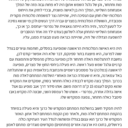
מות וחתחור, והן של גלגל השמש אתון) היה לא פחות גבוה מזה של המלך
אמנחותפ השלישי, המלך היה בן לאישה משנית, ובכדי לחזק את הייחוס
המלכותי שלו חותן עם הנסיכה תיה, שהייתה נצר למשפחה מלכותית מקורית
ומכובדת, השושלת המלכותית במצרים עברה דרך הנשים ולכן מי שנשא נסיכה
יכל לטעון לכתר, ותיה הלא הייתה צאצאית של נפרטרי יעחמס. כך או כך,
אמנחותפ השלישי התחתן ועלה לשלטון בעודנו ילד וזה אחד ההסברים
להשפעה הגדולה של תיה, שהייתה כנראה מעט מבוגרת ממנו, עליו.
תיה היא האישה המלכותית הראשונה שמופיעה בפסלים, חותמות וציורים בגודל
שווה לפרעה, היא מיוצגת בתור ספינקס, דבר שלא היה אפשרי קודם לכן,
נחשבת להתגלמות האלה חתחור ולכן מופיעה בחלק מהפסלים והתמונות עם
קרניים וגלגל שמש מעל ראשה. היא פעילה ביחסי החוץ של מצרים, מופיעה
לראשונה (כמלכה) על מסמכים רשמיים ותכתובת בינלאומית כגון זו שהתגלתה
באל עמארנה, והיא זו שעמדה כנראה מאחורי השלמת המתחם לאלה מות
בכרנך. המלך בונה מקדש לכבודה כאלה חתחור בסודן, שמקדים את המקדש
שהוא מקים לעצמו 15 ק"מ דרומה משם. אותו סידור דרך אגב מופיע גם אצל
אישה גדולה אחרת, נפרטרי – אשתו של רעמסס השני, שבונה לה מקדש באבו
סימבל כאלה חתחור, צפונה ממקדשו שלו.
לתיה תפקיד חשוב בהשלמת המתחם המקודש של כרנך והיא פעילה במיוחד
בהקמת המתחם לאלה מות, ולאחר מכן הקמת המתחם לאל אתון. האזור
המקודש של כרנך הוא עצום בגודלו ומשתווה לגודל העיר העתיקה כולה
בירושלים, בתוכו היו ארבעה אזורים (מתחמים) מקודשים מוגדרים: מתחם לאמון