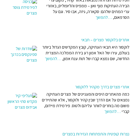
הפירמידות הגדולות נמצאות באזור קהיר, מקום ערי
הבירה העתיקות מוף ואון – ממפיס והליופוליס, באזורי
ערי המתים שלהם: סקארה, גיזה, אבו סיר. וגם על
הסרפאום,
…להמשך
אתרים בלוקסור מצרים – תבאי
לוקסור היא תבאי העתיקה, קובץ המקדשים הגדול ביותר
בעולם, עירו של האל אמון רע בירת הממלכה המצרית
החדשה, שם נמצא קברו של תות ענח אמון,
…להמשך
אתרי מצרים בדרך מקהיר ללוקסור
כמה מהאתרים היפים והמעניינים של מצרים העתיקה
נמצאים על אם הדרך שבין קהיר ולוקסור, אלא שהתיירים
משום מה בוחרים לוותר עליהם ולטוס. פירמידת מיידום,
קברי
…להמשך
נצרות קופטית והתפתחות הנזירות במצרים