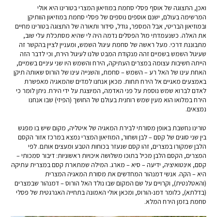
ואכן, התצוגה של אוסף פסלי סחמת במוזיאון המצרי בטורינו היא אולי
המרשימה בעולם, ישנם אוספים נוספים של פסלי סחמת במוזיאון הוותיקן
ובמוזיאון הבריטי, אבל המספר, גודל, סידור ותאורה של התצוגה בטורינו מחיים
את האלה. כשנעמדתי מול הפסלים נדמה היה לי שהיא מסתכלת עלי שוב,
מתבוננת דרכי. מעל ראשה של סחמת עיגול השמש, ומעניין לציין בהקשר זה
שעיגול השמש בשמיים זהה מנקודת המבט שלנו לעיגול הירח, וכי לדבר הזה
הייתה חשיבות עצומה במצרים העתיקה, הירח והשמש היו שני עיניים בשמיים,
האחת עינו של האל רע – השמש – סחמת, והשנייה עינו של הורוס שאותה תיקן
באמצעים מאגיים אל הירח תחות. מכאן אנחנו למדים שהמאגיה מאפשרת
לאדם לברוא שמש נוספת על פני האדמה, המיוצגת על ידי הירח. ניתן לומר כי
הירח במלואו הוא מעין שמש רוחנית בעולם של החושך (הפיזי) שבו אנחנו
נמצאים.
טורינו נחשבת באופן מסורתי לבירת המאגיה של איטליה, מקום שיש בו מפגש
בין שני סוגים של קסם – לבן ושחור, המוזיאון המצרי נמצא במרכז אזור הקסם
הלבן שמקורו במצרים, זהו קסם שנעזר בכוחות הטבע ומעצים אותם. לפי
המצרים, הקסם הלבן מכיל בתוכו משלושה איכויות ראשוניות: דיבור סמכותי –
קסם, אינטואיציה, ידיעה – סיא – מארג. המילה שמתארת קסם במצרית עתיקה
היא – הקה. אנשי דמנהור המחדשים את מסורת המאגיה המצרית
(והאטלנטית), וקרויים על שם המקום שבו נולד האל הורוס – דמנהור שבמצרים
(בדלתא), כלומר דמנ-הורוס, ומכאן אולי האמונה בתחייה האנרגטית של פסלי
סחמת בזמן הירח המלא.