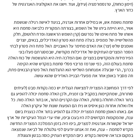
(זימון כוחות), טרנספורמציה (עידון), ועוד. וישנו את האקולוגיה האנרגטית של
כדור הארץ.
סחמת נושמת אש, או במילים אחרות אנרגיה, בניגוד לאישה רגילה שנושמת
אוויר, היא הייתה ביתו של אל השמש, בצורתה המקורית כלביאה סחמת היא
אשתו של פתח ואימו של נפרטום (קרן השמש הראשונה ופרח הלוטוס), חלק
מהשלישייה של ממפיס. בעלה פתח הוא פטרון האדריכלים, בנאים, יוצרים
ואומנים שלש (יצר) את האדם מחימר על האובניים. האל פתח היה פטרון לבתי
הספר המצרים העתיקים של אדריכלות מקודשת, שבמסגרתם פעלו בוני
הפירמידות והמקדשים במצרים. ואם המלכה תיה היא התגשמות של כוח האלה
סחמת בעולם הזה, כפי שנרמז מריבוי פסלי סחמת במקדש שהיא הקימה
בכרנך, הרי שבעלה אמנחותפ השלישי הוא התגלמות האל פטרון הבנאים פתח,
וזה מסביר באופן אחר את מפעלי הבנייה האדירים שהוא עושה.
לפי דרך המחשבה המצרית למציאות הנגלית יש כמה נקודות מבט (לעיתים
סותרות), שמתקיימות במקביל ובו זמנית, ולכן האלה סחמת יכולה להופיע גם
בתור האלה חתולה בסתת, האלה עם הקרניים התור, או בתור האלה מות. כל
אלו ואלות אחרות כגון איסיס או נית הם הופעות שונות של עיקרון האלה
אם. באותו האופן סחמת המצרית יכולה גם להופיע בתור אלה כנענית בשם
ענת, שהמקומות הקדושים לה היו בעכו וביפו, שתי ערי הנמל העיקריות של ארץ
ישראל שקשורות אנרגטית למצרים, ביפו היה בזמן הממלכה המצרית החדשה
מקדש לסחמת – ענת, ואת זה אנחנו יודעים לפי גולגולת של לביאה שנמצאה
במקום וכנראה שימשה בקודש. כיום המקדש העתיק כוסה בבטון והגוגולת