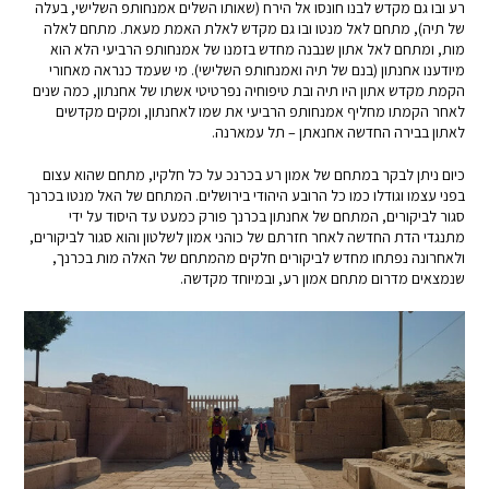
רע ובו גם מקדש לבנו חונסו אל הירח (שאותו השלים אמנחותפ השלישי, בעלה
של תיה), מתחם לאל מנטו ובו גם מקדש לאלת האמת מעאת. מתחם לאלה
מות, ומתחם לאל אתון שנבנה מחדש בזמנו של אמנחותפ הרביעי הלא הוא
מיודענו אחנתון (בנם של תיה ואמנחותפ השלישי). מי שעמד כנראה מאחורי
הקמת מקדש אתון היו תיה ובת טיפוחיה נפרטיטי אשתו של אחנתון, כמה שנים
לאחר הקמתו מחליף אמנחותפ הרביעי את שמו לאחנתון, ומקים מקדשים
לאתון בבירה החדשה אחנאתן – תל עמארנה.
כיום ניתן לבקר במתחם של אמון רע בכרנכ על כל חלקיו, מתחם שהוא עצום
בפני עצמו וגודלו כמו כל הרובע היהודי בירושלים. המתחם של האל מנטו בכרנך
סגור לביקורים, המתחם של אחנתון בכרנך פורק כמעט עד היסוד על ידי
מתנגדי הדת החדשה לאחר חזרתם של כוהני אמון לשלטון והוא סגור לביקורים,
ולאחרונה נפתחו מחדש לביקורים חלקים מהמתחם של האלה מות בכרנך,
שנמצאים מדרום מתחם אמון רע, ובמיוחד מקדשה.