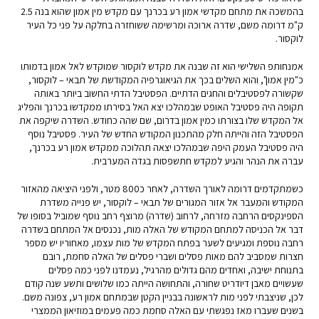
בהמשכה את מתחם מקדשי אמון רע בכרנך עם מקדש מין אמון שהוא בנה 2.5
ק"מ דרומה משם, שדרה ארוכה ומרשימה ששוחזרה בחלקה על פני כל העיר
לוקסור.
אמנחותפ השלישי הוא זה שבנה את מקדש לוקסור שמוקדש לאל אמון בדמותו
כ"מין אמון", והוא השלים בכך את הגיאוגרפיה המקודשת של תבאי – לוקסור,
שקשורה לפסטיבלים והחגים הדתיים. הפסטיבל הדתי החשוב ביותר באותה
תקופה היה פסטיבל האופט שבמהלכו יצא האל בסירתו ממקדשו בכרנך והפליג
אל המקדש שלו בצורתו כמין אמון בדרום, שם שהה כחודש. השדרה שיקפה את
הפסטיבל הזה והייתה חלק מהתכנון המקודש החדש של העיר. פסטיבל נוסף
היה פסטיבל העמק היפה שבמהלכו יצאה תהלוכה ממקדש אמון רע בכרנך,
עברה את הנהר והגיע למקדש חתשפסות בגדה המערבית.
כשמתקדמים דרומה לאורך השדרה, לאחר כ800 מטר, ולפני היציאה מהאזור
המקודש והמעבר אל אזור המגורים של תבאי – לוקסור, יש פנייה משדרת
הספינקסים הרחבה מזרחה, לרחוב (שדרה) מרוצף רחב נוסף שמוביל בסופו של
דבר אל הכניסה למתחם המקודש של האלה מות, נכנסים אל המתחם בשדרה
רחבה נוספת ומגיעים לשער בפתח המקדש של מות עצמו, מאחוריו יש מספר
חצרות שמסביב להם מאות פסלים ושברי פסלים של האלה סחמת, רובם
בתנוחת ישיבה, ואחדים מהם גדולים מהרגיל, נעמדנו לפני כמה פסלים
שעשויים מאבן דיודריט שחורה, והתחושה הייתה כמו שלושים ותשע שנה קודם
לכן, שניצבתי לפני מות לראשונה בבניין הקטן שבמתחם אמון רע, צפונה משם.
בשנים שעברו מאז נפגשתי עם האלה סחמת כמה פעמים במוזיאון הממצרי