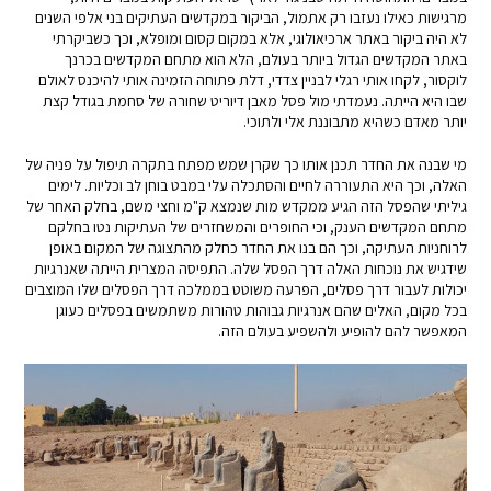
מרגישות כאילו נעזבו רק אתמול, הביקור במקדשים העתיקים בני אלפי השנים
לא היה ביקור באתר ארכיאולוגי, אלא במקום קסום ומופלא, וכך כשביקרתי
באתר המקדשים הגדול ביותר בעולם, הלא הוא מתחם המקדשים בכרנך
לוקסור, לקחו אותי רגלי לבניין צדדי, דלת פתוחה הזמינה אותי להיכנס לאולם
שבו היא הייתה. נעמדתי מול פסל מאבן דיוריט שחורה של סחמת בגודל קצת
יותר מאדם כשהיא מתבוננת אלי ולתוכי.
מי שבנה את החדר תכנן אותו כך שקרן שמש מפתח בתקרה תיפול על פניה של
האלה, וכך היא התעוררה לחיים והסתכלה עלי במבט בוחן לב וכליות. לימים
גיליתי שהפסל הזה הגיע ממקדש מות שנמצא ק"מ וחצי משם, בחלק האחר של
מתחם המקדשים הענק, וכי החופרים והמשחזרים של העתיקות נטו בחלקם
לרוחניות העתיקה, וכך הם בנו את החדר כחלק מהתצוגה של המקום באופן
שידגיש את נוכחות האלה דרך הפסל שלה. התפיסה המצרית הייתה שאנרגיות
יכולות לעבור דרך פסלים, הפרעה משוטט בממלכה דרך הפסלים שלו המוצבים
בכל מקום, האלים שהם אנרגיות גבוהות טהורות משתמשים בפסלים כעוגן
המאפשר להם להופיע ולהשפיע בעולם הזה.