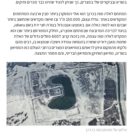
בטורינו ובביקורים שלי במצרים, כך שניתן להגיד שהיינו כבר מכרים ותיקים.
המתחם לאלה מות בכרנך הוא אולי המסקרן ביותר מבין ארבעה המתחמים
המקודשים באתר. גודלו עצום, 150.000 מ"ר ובו שישה מקדשים שהחשוב ביותר
שבהם הוא למות כאלה אם. באמצעו אגם גדול בצורת חצי ירח בשם isheru,
בניגוד לבריכה המרובעת שבמתחם אמון רע, החלק המפורסם ביותר שבו הוא
המקדש לאלה מות עצמה, וזה בזכות קרוב ל600 פסלים גדולים של האלת
סחמת מאבן דיוריט שחורה בתנוחות עמידה וישיבה שנמצאו בו, רבים מהם
נלקחו מהמקום וניתן לראותם במוזיאונים המצרים ברחבי העולם כמו המוזיאון
בטורינו, מוזיאון הוותיקן והמוזיאון הבריטי, והם מסמר התצוגה.
צילום של מתחם מות בכרנך