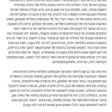
מופיעה כלביאה עם דיסק שמש על ראשה, בצורתה כאלה התור היא מופיעה
עם קרניים של פרה. המלכה תיה הייתה כוהנת גדולה של האלה בצורותיה
השונות (התור, מות, סחמת) וכנראה שגם נביאה, והיא קיבלה הנחיות ישירות
מהאלה אם בצורותיה השונות כיצד להנהיג את הארץ והעבירה אותם לפרעה.
תיה הייתה אחותו של איי, הווזיר הכל יכול של אמנחותפ השלישי ואחנתון, אשתו
האהובה והנערצת של אמנחותפ השלישי, ואימו של אחנתון. הייתה לה השפעה
רבה וזה אפשר לה לקדם את האג'נדה הדתית החדשה של בית ספר רוחני
מתקדם שמופיע על במת ההיסטוריה באותה תקופה, ממשיך לפי טענותיה את
הרוחניות הגבוהה של תחילת ימי מצרים ומחזיר עטרה ליושנה. בית ספר זה היא
האמונה בשמש כאלוהות יחידה, אנדרוגינוס, לא זכר ולא נקבה, ישות אנרגטית
אחת מעל הכל. השמש מופיעה בדמותו של אתון (הקשור למצב שלה בזריחה),
וזה לאו דווקא שמש פיזית אלא האנרגיה שמאחוריה. הקשר אל אותו כוח עליון
הוא דרך אנשים מוארים שמעבירים את האור הרוחני לכל השאר, והם המשפחה
הקדושה: תיה, נפרטיטי, אחנתון וצאצאיהם.
תיה חיה עוד 12 שנה לאחר מותו של אמנחותפ השלישי והייתה הרוח החיה
מאחורי המהפכה שקידמה את פולחן האל האתון, ומזוהה מבחינה היסטורית
עם אחנתון בנה. בתור אימו של אחנתון, היא הכשירה אותו לתפקידו, ובחרה
בנסיכה נפרטיטי כאשתו של בנה, גידלה וחינכה אותה, מכשירה אותה לתפקיד
הכוהנת הגדולה, הופכת אותה לשותפה אידיאלית למהפכה הדתית מרחיקת
הלכת. בתחילת הדרך תיה ולימים נפרטיטי הן כוהנות גדולות של האלה אם,
ובתור שכאלו התגלמות של האלות סחמת, מות והתור. לאחר מכן הם הפכו
להיות למתווכות עבור גלגל השמש אתון (שהוא לא זכר ולא נקבה).