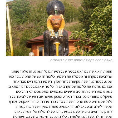
האלה סחמת בקהילה רוחנית דמנהור באיטליה
סחמת היא אישה עם ראש לביאה שעל ראשה גלגל השמש, זה מלמד אותנו
שהלביאה במקרה זה מסמלת את השמש, כלומר הראש של סחמת עובד כמו
שמש, בניגוד לגוף שלה שקשור לכדור הארץ. השמש נותנת חיים מצד אחד,
אבל גם שורפת את כל מה שמתקרב אליה, כל מה שאיננו בסטנדרט המתאים.
בשמש מתרחשים תהליכים גרעיניים עוצמתיים ומתמשכים ולא תהליכים
פיזיקלים מחזוריים כמו בכדור הארץ, ומכאן שאישה עם ראש של לביאה ועליה
גלגל שמש היא אישה שהמוח שלה עובד בצורה אחרת, מוח רדיואקטיבי (קורן)
שקשור לשלב הבא באבולוציה האנושית. פעולה מעין זו של המוח קשורה
לחלקים רדומים כיום שיופעלו בעתיד, והם יפעילו יכולות על חושיות באדם
שקשורות לתופעות כגון טלפתיה, טלקנזיס, קלרוויינטיות, הילינג, תיאורגיה