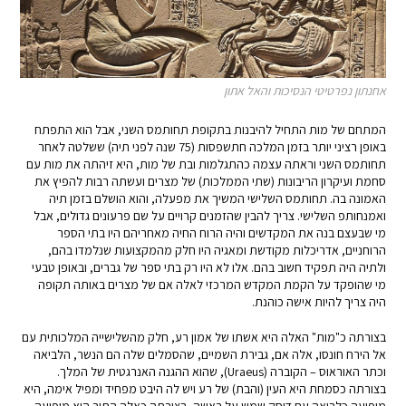
אחנתון נפרטיטי הנסיכות והאל אתון
המתחם של מות התחיל להיבנות בתקופת תחותמס השני, אבל הוא התפתח
באופן רציני יותר בזמן המלכה חתשפסות (75 שנה לפני תיה) ששלטה לאחר
תחותמס השני וראתה עצמה כהתגלמות ובת של מות, היא זיהתה את מות עם
סחמת ועיקרון הריבונות (שתי הממלכות) של מצרים ועשתה רבות להפיץ את
האמונה בה. תחותמס השלישי המשיך את מפעלה, והוא הושלם בזמן תיה
ואמנחותפ השלישי. צריך להבין שהזמנים קרויים על שם פרעונים גדולים, אבל
מי שבעצם בנה את המקדשים והיה הרוח החיה מאחריהם היו בתי הספר
הרוחניים, אדריכלות מקודשת ומאגיה היו חלק מהמקצועות שנלמדו בהם,
ולתיה היה תפקיד חשוב בהם. אלו לא היו רק בתי ספר של גברים, ובאופן טבעי
מי שהופקד על הקמת המקדש המרכזי לאלה אם של מצרים באותה תקופה
היה צריך להיות אישה כוהנת.
בצורתה כ"מות" האלה היא אשתו של אמון רע, חלק מהשלישייה המלכותית עם
אל הירח חונסו, אלה אם, גבירת השמיים, שהסמלים שלה הם הנשר, הלביאה
וכתר האוראוס – הקוברה (Uraeus), שהוא ההגנה האנרגטית של המלך.
בצורתה כסמחת היא העין (והבת) של רע ויש לה היבט מפחיד ומפיל אימה, היא