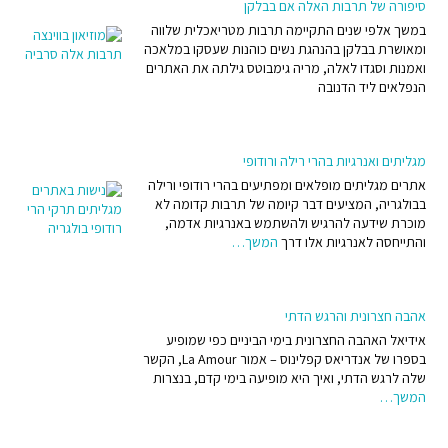
סיפורה של תרבות האלה אם בבלקן
במשך אלפי שנים התקיימה תרבות מטריאכלית שלווה
[1] האסלאם התיר סחר עבדים שלא נצודו בארצות האסלאם, ואפריקה הייתה
ומאושרת בבלקן בהנהגת נשים כוהנות שעסקו במלאכה
כר פורה לכך, ולכן נוסדו ערים בחוף המזרחי של אפריקה.
ואמנות וסגדו לאלה, מריה גימבוטס גילתה את האתרים
הנפלאים ליד הדנובה
מגליתים ואנרגיות בהרי רילה ורודופי
אתרים מגליתים מופלאים ומפתיעים בהרי רודופי ורילה
בבולגריה, המציעים דבר קיומה של תרבות קדומה לא
מוכרת שידעה להרגיש ולהשתמש באנרגיות אדמה,
והתייחסה לאנרגיות אלו דרך
המשך…
אהבה חצרונית והרגש הדתי
אידיאל האהבה החצרונית בימי הביניים כפי שמופיע
בספרו של אנדריאס קפלינוס – אמור La Amour, הקשר
שלה לרגש הדתי, ואיך היא מופיעה בימי קדם, בנצרות
המשך…