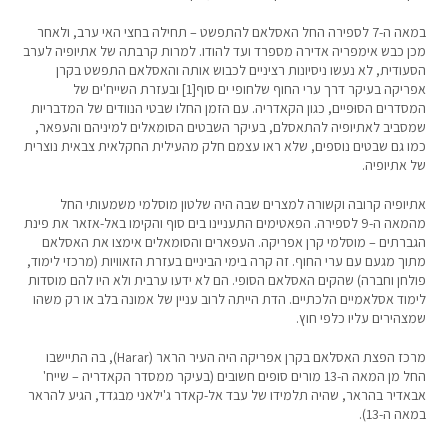
במאה ה-7 לספירה החל האסלאם להתפשט – תחילה בחצי האי ערב, ולאחר
מכן כבש אימפריה אדירה מספרד ועד להודו. למרות קרבתה של אתיופיה לערב
הסעודית, לא נעשו ניסיונות רציניים לכבוש אותה והאסלאם התפשט בקרן
אפריקה בעיקר דרך ערי החוף שלחופי ים סוף[1] ובעזרת השייח'ים של
המסדרים הסוּפיים, כגון הקאדריה. עם הזמן החלו שבטי הנוודים של המדבריות
שמסביב לאתיופיה להתאסלם, בעיקר השבטים הסומאלים למיניהם והעפאר,
כמו גם שבטים נוספים, שלא ראו עצמם חלק מהעילית החקלאית צבאית נוצרית
של אתיופיה.
אתיופיה קרובה וקשורה למצרים שבה היה שלטון מוסלמי משמעותי החל
מהמאה ה-9 לספירה. הפאטימים התעניינו בים סוף והקימו באל-אזאר את פינת
הגברתים – מוסלמי קרן אפריקה. העפארים והסומאלים אימצו את האסלאם
מתוך מגעם עם ערי החוף. זה קרה בימי הביניים בעזרת הזאוויות (מרכזי לימוד,
פולחן וחברה) שהקים האסלאם הסופי. הם לא ידעו ערבית ולא היו להם מוסדות
לימוד אסלאמיים הלכתיים. הדת הייתה לרוב עניין של אמונה בלב או רק משהו
שמצהירים עליו כלפי חוץ.
מרכז הפצת האסלאם בקרן אפריקה היה העיר הראר (Harar), בה התיישבו
החל מן המאה ה-13 מורים סופים חשובים (בעיקר ממסדר הקאדריה – שייח'
אבאדיר בהראר, שהיה תלמידו של עבד אל-קאדר ג'ילאני מבגדד, הגיע להראר
במאה ה-13).