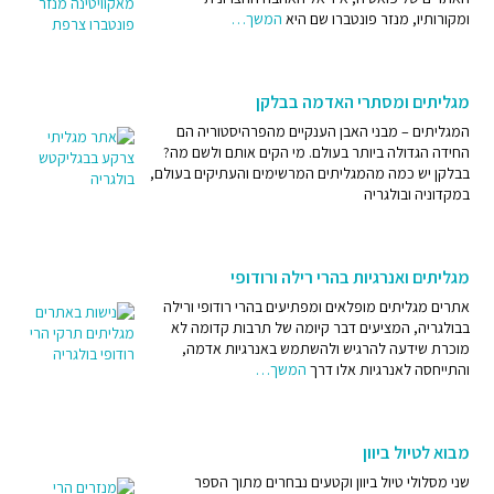
אבו יזיד בוסטמי היה אחד המיסטיקנים המוסלמים הקדומים החשובים ביותר,
ומקורותיו, מנזר פונטברו שם היא
המשך…
שעל שמו נקראת דרך השיכרון בסוּפיות. נולד ונקבר בצפון פרס (נפטר ב-874),
אך פעל בכל רחבי האימפריה המוסלמית, כולל, כנראה, בירושלים. הוא נודע
בשם מלך הגנוסיס (ידיעה).
מגליתים ומסתרי האדמה בבלקן
לפי החוקר מירצ'ה אליאדה, "בוסטמי היה הראשון שתיאר את ההתנסות
המגליתים – מבני האבן הענקיים מהפרהיסטוריה הם
המיסטית שלו במונחים של "מיערג" (עלייתו הלילית של מוחמד). הוא הגיע
החידה הגדולה ביותר בעולם. מי הקים אותם ולשם מה?
לאחווה גמורה, ולפחות לרגע האמין שהגיע לאחדות מוחלטת של האהוב,
בבלקן יש כמה מהמגליתים המרשימים והעתיקים בעולם,
האוהב והאהבה עצמה. כשהיה במצב זה של אקסטזה, בוסטמי השמיע "ביטויים
במקדוניה ובולגריה
תיאופתיים", כלומר שהוא דיבר כאילו הוא האל עצמו. "האל בחן את כל ההכרות
בכל היקום וראה כי אף אחת לא נותנת את דעתה עליו. ורק בהכרתי הוא ראה
את עצמו במלוא שפע הדרו."
מגליתים ואנרגיות בהרי רילה ורודופי
הוא אמר: "התהילה לי, מה נעלה אנוכי."
אתרים מגליתים מופלאים ומפתיעים בהרי רודופי ורילה
בבולגריה, המציעים דבר קיומה של תרבות קדומה לא
"הפלגתי אל האוקיינוס בעוד שהנביאים הקודמים נשארו על החוף."
מוכרת שידעה להרגיש ולהשתמש באנרגיות אדמה,
והתייחסה לאנרגיות אלו דרך
המשך…
"הו אדוני, הכניעות שלך אלי יותר גדולה המכניעות שלי אלייך."
מאמרותיו של בוסטמי
מבוא לטיול ביוון
"עשיתי ארבע טעויות בצעדים הראשונים שלי בדרך: חשבתי שאני זוכר אותו ואני
יודע אותו ואני אוהב אותו ואני מחפש אותו, אבל כשהגעתי אליו ראיתי שהזכירה
שני מסלולי טיול ביוון וקטעים נבחרים מתוך הספר