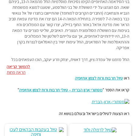
בני הסידאמה האתיופיים הקימו נסיכויות מוסלמיות החל מהמאה ה-13, ביניהם
שואה. הם הונהגו על ידי השושלת של בני הוולסמע, שטענו למוצא ממשפחת
הנביא והצחאבה (החברים הקרובים למוחמד) שהתיישבו בחצרו של אל נגאשי
כבר במאה ה-7 לספירה. בתחילת המאה ה-14 הם יצרו את מדינת עפאת סביב
הראר ואת מדינת אדאל באזור החוף בזיילע, יצרו קשר עם הממלוכים והיו
בעימות עם השושלת הסולומונית הנוצרית. האיובים, שליטי מצרים עד המאה
ה-13, היו ידידותיים לאתיופים, אך עם עלייתם לשלטון של הממלוכים
וההתאסלמות של הסודאנים, החל עימות ישיר בין האסלאם לנצרות בקרן
אפריקה.
החל מזמנו של עמדה ציון, דרך דאווית, יצחק וזרע יעקב, הוכו העפאתים בכל
העימותים עם הנוצרים וממלכתם חדלה למעשה להתקיים. בנוסף אליהם היו
להמשך קריאה
כמה נסיכויות מוסלמיות בדרום הרמה האתיופית שנכבשו/נשלטו גם הם על ידי
הראה פחות
הסולומונים.
ראו
טיול תרבות ורוח לצפון אתיופיה
בניגוד לאסלאם המזרח תיכוני, לא התפתחה בקרן אפריקה תפישה פוליטית
קראו את הספר "
מסתורי ארון הברית – טיולי תרבות ורוח לצפון אתיופיה
"
לאומית. הקבוצות המוסלמיות השונות שמרו, כל אחת, את שפתה, ולא אימצו
את השפה הערבית. התודעה נשארה מקומית שבטית ולא התפתחה תודעת
האומה המוסלמית. מוסדות שהיוו את בסיס החברה המוסלמית כמו המדרסה
לא נפוצו ברחבי הארץ. למול ההגמוניה המדינית דתית צבאית של הנוצרים,
ראו הצעות לטיולים בישראל ובעולם בנושא זה
נותר העולם המוסלמי של קרן אפריקה מפוצל וחלש, ניסיונות שונים לאחד אותו
תחת הממלכות עפאת ואדאל במאות ה-14–15 ולהילחם בנוצרים כשלו,
והשושלת הסולומונית הנוצרית יצאה כשידה על העליונה מעימותים אלה.