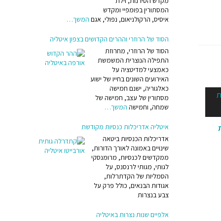
מקדש הסירנות, וילת
אורכו
המסתורין בפומפיי ומקדש
איסיס, הרקולניאום, נפולי, אגם
המשך…
הסוד של הרוזרי וההרים הקדושים בצפון איטליה
הסוד של הרוזרי, מחרוזת
ליתי
התפילה הנוצרית המשמשת
כאמצעי למדיטציה על
 (בדמות אדם), בארות טקסיות מלפני 7,000 שנה, דולמנים,
האירועים השונים בחייו של ישוע
כאלגוריה, ישנם חמישה
מסתורין של עצב, חמישה של
שמחה, וחמישה
המשך…
איטליה אדריכלות כנסיות מקודשת
אדריכלות הכנסיות ביטאה
שינויים באמונה לאורך הדורות,
ערך שלהם
ממקדשים לכנסיות, מרומנסקי
שב
לגותי, מגותי לרנסנס, על
הסמליות של הקדתרלות,
הומו
אגודות הבנאים, כולל פרק על
צבע בנצרות
אלפיים שנות נצרות באיטליה
ת על