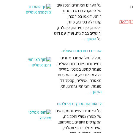
על הערים והאתרים הנפלאים
ים
של טוסקנה בדגש הומניזם
אטרה
רוחני, דואמו בפירנצה,
קריאה
קתדרלה בסיינה, פיזה,
וולטרה, סן דמיניאנו, סן גלגנו,
ירושלים בבולוניה, ועוד. עם דגש
על
המשך…
אתרים דרום מזרח איטליה
שלמים
מסלול טיול המחבר אתרים
 בהם
דתיים ורוחניים בדרום איטליה,
מונטה קסינו, בנוונטו, בזיליה
רידים
דלה אדולורטה, עיר המערות
מאטרה, אפוליה, קסטל דל
מונטה, חצי האי גרגרנו, סאן
המשך…
לראות את מפרץ נפולי ולמות
ל ידי
על האתרים היפים והמקודשים
של מפרץ נפולי והסביבה,
המקדשים היווניים בפאסטום,
העיר אמלפי וחוף אמלפי,