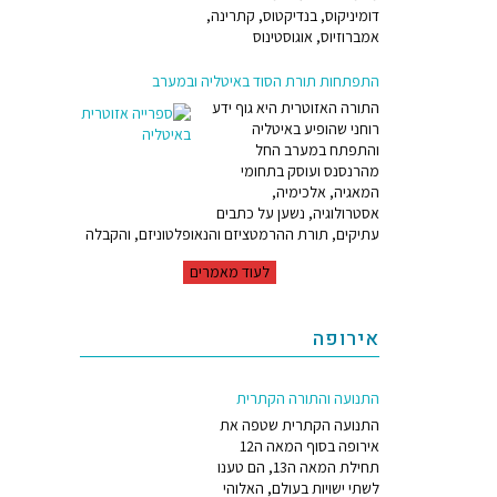
דומיניקוס, בנדיקטוס, קתרינה,
אמברוזיוס, אוגוסטינוס
התפתחות תורת הסוד באיטליה ובמערב
התורה האזוטרית היא גוף ידע
רוחני שהופיע באיטליה
והתפתח במערב החל
לאחר שננשום אוויר הרים, נמשיך לטוסקנה, שם נבקר בערים האטרוסקיות. זו הייתה התרבות המפותחת הראשונה שהופיעה באיטליה לפני 3,000
מהרנסנס ועוסק בתחומי
ערים
המאגיה, אלכימיה,
אסטרולוגיה, נשען על כתבים
המחשבה
עתיקים, תורת ההרמטציזם והנאופלטוניזם, והקבלה
לעוד מאמרים
–
אירופה
 וחלקם
צי
התנועה והתורה הקתרית
ברומא.
התנועה הקתרית שטפה את
אירופה בסוף המאה ה12
ר, אותם
תחילת המאה ה13, הם טענו
לשתי ישויות בעולם, האלוהי