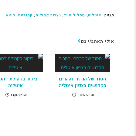
אחד המקומות היפים ביותר באלפים האיטלקיים הוא עמק האָאוֹסְ
עוברת הדרך ההיסטורית המחברת את צרפת עם איטליה, וזהו המ
תגיות
:
איטליה
,
מסלול טיול
,
נצרות קתולית
,
קתוליות
,
רומא
הרומאים ביצרו את העמק כנגד הפלישות ובנו בו עיר מצודה בש
שרידים של חומה, שערים ותיאטרון, אלא שהאתר החשוב יותר 
אולי תאהב/י גם
אנתרופומורפיות עם פרצוף שמש, ודולמנים דומים מלפני 5,000 שנה.
פרהיסטוריה באיטליה
הסוד של הרוזרי וההרים
ביקור בקהילת דמנה
הקדושים בצפון איטליה
איטליה
13/07/2020
13/07/2020
לפירמידות של גיזה. אלו הן שלוש גבעות טבעיות המכסות פירמיד
לפסבדו מדע, אבל חסידי העידן החדש כבר התחילו להגיע לאזור 
ספיינס מלפני יותר מ-30,000 שנה.
הארכיאולוגיה הקונבנציונלית" מוצאת באיטליה שרידים ראשוני