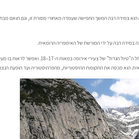
 הוא במידה רבה המשך התפישׂה שעמדה מאחורי מסורת זו, וגם תואם מבחי
ה במידה רבה על ידי המורשת של האימפריה הרומאית.
טיול רומא ותרבויות העבר באיטליה עוקב במידה רבה אחר מסלול ה"טיול הגדול" של צעירי אירופה במאות ה-17
אית. הוא מכסה את התקופות ההיסטוריות, מהפרהיסטוריה ועד הופעת הנצר