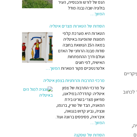
הנס של לורטו והכנסייה, העיר
בולוניה שבה נבנה מודל
המשך…
הסודות של הטארות מצרים איטליה
הטארות היא מערכת קלפי
תמונות שהופיעה באיטליה
במאה ה15 הנושאת בחובה
סודות מבנה הרוחני של האדם
ועולם ודרך ההתפתחות
האישית, לפי חוגים
אלטרנטיביים מקור הטארות
המשך…
יקריים
מרכזי התרבות והרוחניות בצפון איטליה
על מרכזי התרבות של צפון
 לכתוב
איטליה: קתדרלה במילאנו,
מוזיאון מצרי בטורינו בירת
המאגיה, הבד של טורין, ברגמו,
וונציה, גביע קדוש בגנואה,
איבראיה, פסיפסים ברוונה ועוד.
המשך…
ה,
ם
הסודות של טוסקנה