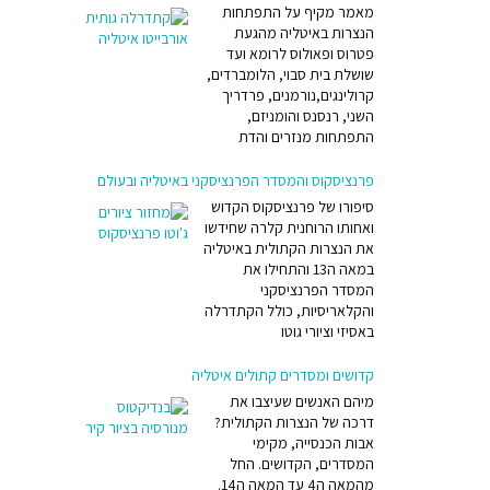
מאמר מקיף על התפתחות
הנצרות באיטליה מהגעת
פטרוס ופאולוס לרומא ועד
יותר,
שושלת בית סבוי, הלומברדים,
ורת
קרולינגים,נורמנים, פרדריך
השני, רנסנס והומניזם,
ע ומה
התפתחות מנזרים והדת
י אדם
פרנציסקוס והמסדר הפרנציסקני באיטליה ובעולם
 אולי של אישה
סיפורו של פרנציסקוס הקדוש
ואחותו הרוחנית קלרה שחידשו
את הנצרות הקתולית באיטליה
במאה ה13 והתחילו את
 וכפרים,
המסדר הפרנציסקני
רחבי
והקלאריסיות, כולל הקתדרלה
באסיזי וציורי גוטו
נכנס
קדושים ומסדרים קתולים איטליה
מיהם האנשים שעיצבו את
דרכה של הנצרות הקתולית?
באיטליה תרבויות מקומיות, כגון זו של האפנינים, או תרבות טרמארה (Terramare) בעמק
אבות הכנסייה, מקימי
באלף
המסדרים, הקדושים. החל
מהמאה ה4 עד המאה ה14.