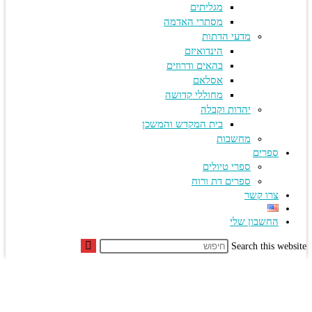
מגליתים
מסתרי האדמה
מדעי הדתות
הינדואיזם
בהאים ודרוזים
אסלאם
מחוללי קדושה
יהדות וקבלה
בית המקדש והמשכן
מחשבות
ספרים
ספרי טיולים
ספרים דת ורוח
צרו קשר
החשבון שלי
Search this we