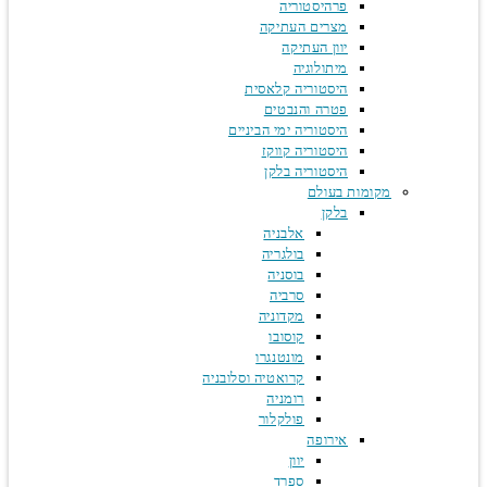
פרהיסטוריה
מצרים העתיקה
יוון העתיקה
מיתולוגיה
היסטוריה קלאסית
פטרה והנבטים
היסטוריה ימי הביניים
היסטוריה קווקז
היסטוריה בלקן
מקומות בעולם
בלקן
אלבניה
בולגריה
בוסניה
סרביה
מקדוניה
קוסובו
מונטנגרו
קרואטיה וסלובניה
רומניה
פולקלור
אירופה
יוון
ספרד