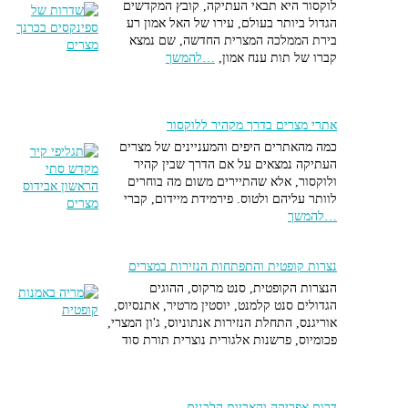
 בכפירה החוראג'ית. השליט הבא היה אל מועיז שכבש את מצרים בעזרת
לוקסור היא תבאי העתיקה, קובץ המקדשים
 שלו גהור שייסד את קהיר. הם הצטיינו בשלטון סובלני ונאור ובהבנה ניאו
הגדול ביותר בעולם, עירו של האל אמון רע
ית של מצוות האסלאם, מסתכלים על הכול דרך משקפיים של שבע.
בירת הממלכה המצרית החדשה, שם נמצא
 שלהם הייתה בתוניס מהדיה במקום קירואן. הפטימים שלטו בתוניס
קברו של תות ענח אמון,
…להמשך
שלוש מאות שנה, לאחר המעבר של החליף אל מועיז למצרים הוא מינה
אמיר ממשפחת הזירידים, שבסופו של דבר מרדו בפטימים באמצע המאה ה11,
הביא למשלחות עונשין ממצרים ולחורבן של תוניסיה והתדרדרותה.
אתרי מצרים בדרך מקהיר ללוקסור
פים
כמה מהאתרים היפים והמעניינים של מצרים
העתיקה נמצאים על אם הדרך שבין קהיר
ולוקסור, אלא שהתיירים משום מה בוחרים
ם בצפון אפריקה הוא ברובו סופי, קשור למיסטיקה, כשהמסדר הבולט
לוותר עליהם ולטוס. פירמידת מיידום, קברי
ולארי ביותר, המצאה צפון אפריקאית מקורית, הוא של השאזליה
…להמשך
ים הם הזרם המיסטי של האיסלאם שהתפתח במקביל להתפתחות האסלאם
י, . היו בין המיסטיקנים כאלו שהדגישו את חיי ההלכה והדת, תוך כניסה
נצרות קופטית והתפתחות הנזירות במצרים
ית לתוך מסתרי הרוח, ועולם הנסתר. כזה היה בית הספר המרכזי בבגדד,
הנצרות הקופטית, סנט מרקוס, ההוגים
 על שמו של גונאיד. והיו כאלו שדגלו באהבה פורצת גבולות, שיכרון אלוהי,
הגדולים סנט קלמנט, יוסטין מרטיר, אתנסיוס,
ה, כמו הזרם שנקרא על שמו של ביסטמי.
אוריגנס, התחלת הנזירות אנתוניוס, ג'ון המצרי,
 אפריקה התחיל זרם שלישי.
פכומיוס, פרשנות אלגורית נוצרית תורת סוד
 אל חסן שאזלי
דרום אפריקה והאריות הלבנים