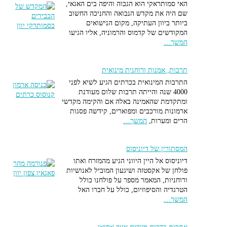
האי סמותראקי הוא הגבוה והיפה בים האגאי,
שם היה את מקדש הנבואה והחניכה החשוב
ביותר ביוון העתיקה, מקום הנישואים
המקודשים של קדמוס והרמוניה, אליו הגיעו
המשך…
תרבות, אמנות ורוחנית מינואית
התרבות המינואית בכרתים הגיע לשיא לפני
4000 שנה והייתה תרבות שלום מעודנת
ומתקדמת שהאמינה באלה אם והקימה מקדשי
ארמונות מורכבים ומפוארים, קידשה פסגות
הרים ומערות,
המשך…
המסתורין של דיוניסוס
דיוניסוס אל היין היווני הגיע מהמזרח ואתו
פולחן של אקסטזה ושיגעון המוביל לאנושיות
ורוחניות, המאמר מספר על פולחנו כולל
הטרגדיה והסיפוזיום, כולל על חברו האל
המשך…