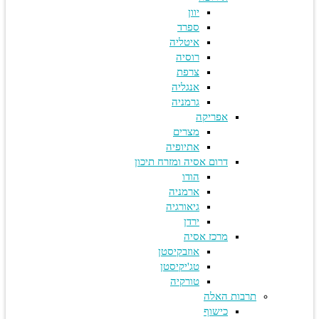
יוון
ספרד
איטליה
רוסיה
צרפת
אנגליה
גרמניה
אפריקה
מצרים
אתיופיה
דרום אסיה ומזרח תיכון
הודו
ארמניה
גיאורגיה
ירדן
מרכז אסיה
אוזבקיסטן
טג'יקיסטן
טורקיה
תרבות האלה
כישוף