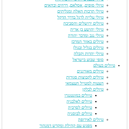
טיולי סופים, אסלאם, דרוזים ובהאים
טיולי תרבות האלה ומגליתים
טיולי עלייה לרגל בדרך הדקל
טיולים ירושלים והסביבה
טיולי יהושע בן אריה
טיולי נגב ומדבר יהודה
טיולים באזור המרכז
טיולים בגליל ובגולן
טיולי יהדות וקבלה
סופי שבוע בישראל
טיולים בעולם
טיולים מאורגנים
טיולים לקבוצות סגורות
הצעות למטייל העצמאי
טיולים לבלקן
טיולים במונטנגרו
טיולים לאלבניה
טיולים לסרביה
טיולים לבוסניה
טיולים לאירופה
מפגש עם קהילת ומקדש דמנהור