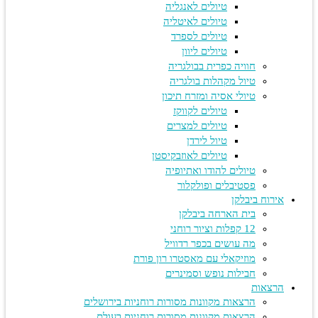
טיולים לאנגליה
טיולים לאיטליה
טיולים לספרד
טיולים ליוון
חוויה כפרית בבולגריה
טיול מקהלות בולגריה
טיולי אסיה ומזרח תיכון
טיולים לקווקז
טיולים למצרים
טיול לירדן
טיולים לאוזבקיסטן
טיולים להודו ואתיופיה
פסטיבלים ופולקלור
אירוח ביבלקן
בית הארחה ביבלקן
12 קפלות וציור רוחני
מה עושים בכפר רדוויל
מוזיקאלי עם מאסטרו רון פורת
חבילות נופש וסמינרים
הרצאות
הרצאות מקוונות מסורות רוחניות בירושלים
הרצאות מקוונות מסורות רוחניות בעולם