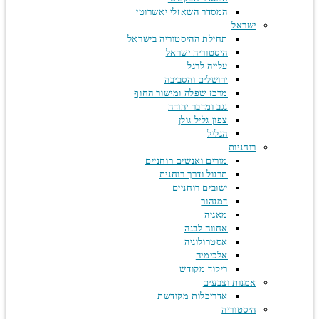
המסדר השאזלי יאשרוטי
ישראל
תחילת ההיסטוריה בישראל
היסטוריה ישראל
עלייה לרגל
ירושלים והסביבה
מרכז שפלה ומישור החוף
נגב ומדבר יהודה
צפון גליל גולן
הגליל
רוחניות
מורים ואנשים רוחניים
תרגול ודרך רוחנית
ישובים רוחניים
דמנהור
מאגיה
אחווה לבנה
אסטרולוגיה
אלכימיה
ריקוד מקודש
אמנות וצבעים
אדריכלות מקודשת
היסטוריה