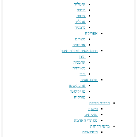
איטליה
רוסיה
צרפת
אנגליה
גרמניה
אפריקה
מצרים
אתיופיה
דרום אסיה ומזרח תיכון
הודו
ארמניה
גיאורגיה
ירדן
מרכז אסיה
אוזבקיסטן
טג'יקיסטן
טורקיה
תרבות האלה
כישוף
מגליתים
מסתרי האדמה
מדעי הדתות
הינדואיזם