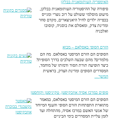
האימפריה העותומאנית בבלקן
ם
סיפורה של ההיסטוריה העותומאנית בבלקן,
מיעוט מוסלמי ששולט על רוב נוצרי ומגייס
 עיר רומאית עתיקה ובהם האמפיתיאטרון השמור בעולם! שנבנה בימי
בכפייה ילדים לחיל היאניצארים, מקדם סחר
נוס, באמפי מקום לארבעים וחמש אלף צופים
ומדינת צדק, ומאסלם את בוסניה, קוסובו
ואלבניה
ה
 על חצי אי בחוף המזרחי, נוסדה על ידי מייסד השושלת הפאטימית עובייד
כעיר קודש, השליט נקרא משיח – מהדי, ומכאן השם. מהדייה הייתה
הזרם הסופי באסלאם – מבוא
שבערי תוניסיה עד למאה ה16 ויש בה שרידים פאטימים מרשימים.
הסופים הם הזרם המיסטי באסלאם. מה הם
מלמדים? מהם שבעה השלבים בדרך הסופית?
יר
כיצד הופיעה תורת הסוד ודמותו של מוחמד,
המסדרים הסופים ומדינת הצדק, בראשית
וסלמית חשובה על החוף, כאן נוסד הריבאט הראשון – מבצר הגבול במאה
המשך…
סופים במרכז אסיה אוזבקיסטן, טקיגיסטן וקזחסטן
תיקה שהייתה חשובה בתקופה הרומית וגם המוסלמית, גם כאן נבנה
הסופים הם הזרם המיסטי באסלאם, במאמר
 עתיק ויש בה מסגד גדול יפה שנבנה במאה ה-9
מתוארת התפתחות הזרם הסופי והענף המיוחד
של אנשי האשם במרכז אסיה, מהתחלה ועד
ן
לזמן עליית המסדרים בימי הביניים
הרביעית בחשיבותה באסלאם. מוצב של האסלאם הקדום אל מול
דות הברברית והנוצרית, שם יש מסגד גדול ששימש כאב הטיפוס של כל