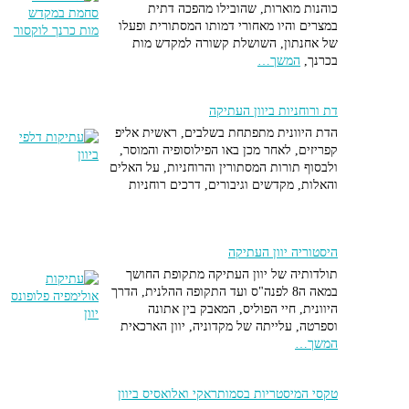
כוהנות מוארות, שהובילו מהפכה דתית
במצרים והיו מאחורי דמותו המסתורית ופעלו
של אחנתון, השושלת קשורה למקדש מות
בכרנך,
המשך…
דת ורוחניות ביוון העתיקה
הדת היוונית מתפתחת בשלבים, ראשית אליפ
קפריזים, לאחר מכן באו הפילוסופיה והמוסר,
ולבסוף תורות המסתורין והרוחניות, על האלים
והאלות, מקדשים וגיבורים, דרכים רוחניות
היסטוריה יוון העתיקה
תולדותיה של יוון העתיקה מתקופת החושך
במאה ה8 לפנה"ס ועד התקופה ההלנית, הדרך
היוונית, חיי הפוליס, המאבק בין אתונה
וספרטה, עלייתה של מקדוניה, יוון הארכאית
המשך…
טקסי המיסטריות בסמותראקי ואלואסיס ביוון