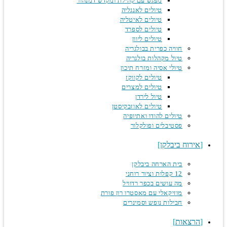
מפגש עם קהילת ומקדש דמנהור
טיולים לאנגליה
טיולים לאיטליה
טיולים לספרד
טיולים ליוון
חוויה כפרית בבולגריה
טיול מקהלות בולגריה
טיולי אסיה ומזרח תיכון
טיולים לקווקז
טיולים למצרים
טיול לירדן
טיולים לאוזבקיסטן
טיולים להודו ואתיופיה
פסטיבלים ופולקלור
אירוח ביבלקן
בית הארחה ביבלקן
12 קפלות וציור רוחני
מה עושים בכפר רדוויל
מוזיקאלי עם מאסטרו רון פורת
חבילות נופש וסמינרים
הרצאות