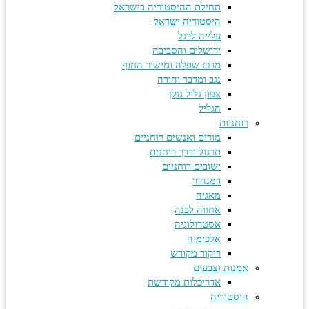
תחילת ההיסטוריה בישראל
היסטוריה ישראל
עלייה לרגל
ירושלים והסביבה
מרכז שפלה ומישור החוף
נגב ומדבר יהודה
צפון גליל גולן
הגליל
רוחניות
מורים ואנשים רוחניים
תרגול ודרך רוחנית
ישובים רוחניים
דמנהור
מאגיה
אחווה לבנה
אסטרולוגיה
אלכימיה
ריקוד מקודש
אמנות וצבעים
אדריכלות מקודשת
היסטוריה