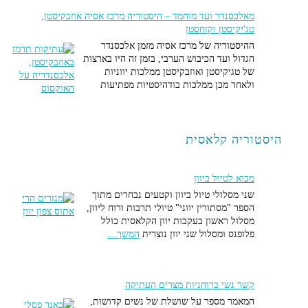
ים במגרב, שם נקבע האסלאם הצפון אפריקאי והשתרשה המסורת
מאלכסנדר ועד מוחמד – היסטוריה מרכז אסיה אוזבקיסטן,
ית. שרידים חשובים מהתקופה האלגבית והפאטימית.
טג'יקיסטן וקזחסטן
ההיסטוריה של מרכז אסיה מזמן אלכסנדר
הגדול ועד הכיבוש הערבי, בזמן זה היו בארצות
של טגיקיסטן ואוזבקיסטן ממלכות יווניות
ולאחר מכן ממלכות בודהיסטיות מפתיעות
היסטוריה קלאסית
מבוא לטיול ביוון
שני מסלולי טיול ביוון וקטעים נבחרים מתוך
הספר "מסתורין יווני" טיולי תרבות ורוח ליוון,
מסלול ראשון בעקבות יוון הקלאסית כולל
פלופנס ומסלול שני יוון נוצרית
המשך…
קשר נשי ברוחניות מצרים העתיקה
המאמר מספר על שושלת של נשים קדושות,