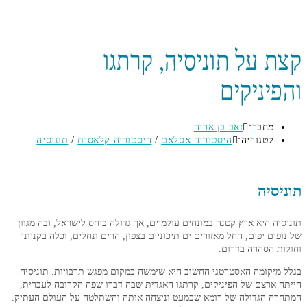
ת על תוניסיה, קרתגו
יניקים
מחבר:
זאב בן אריה
קטגוריה:
היסטוריה אסלאם
/
היסטוריה קלאסית
/
תוניסיה
יסיה
יה היא ארץ קטנה במונחים עולמיים, אך גדולה ביחס לישראל, ובה מגוון
פים יפים, החל מאזורים ים תיכוניים בצפון, הרים ונחלים, וכלה בקניוני
ת הסהרה בדרום.
מיקומה האסטרטגי החשוב היא שימשה כמקום מפגש תרבויות. תוניסיה
 ארצם של הפיניקים, קרתגו האגדית שבה דברו שפה הקרובה לעברית,
ה הגדולה של רומא שכמעט וניצחה אותה והשתלטה על העולם העתיק.