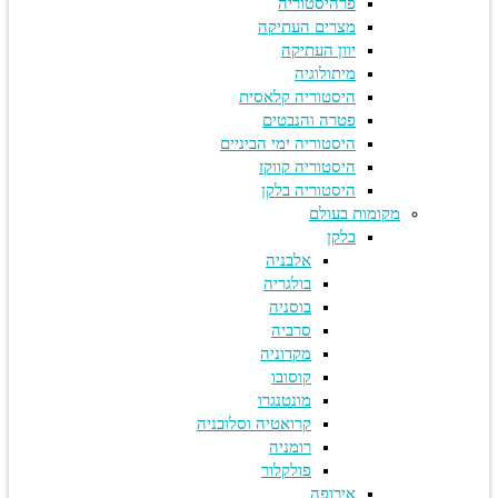
פרהיסטוריה
מצרים העתיקה
יוון העתיקה
מיתולוגיה
היסטוריה קלאסית
פטרה והנבטים
היסטוריה ימי הביניים
היסטוריה קווקז
היסטוריה בלקן
מקומות בעולם
בלקן
אלבניה
בולגריה
בוסניה
סרביה
מקדוניה
קוסובו
מונטנגרו
קרואטיה וסלובניה
רומניה
פולקלור
אירופה