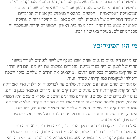
יה הייתה מרכז התרבות של צפון אפריקה, הפרובינציה אפריקה הרומית.
יה היוותה מרכז לאסלאם הצפון אפריקאי ויש אומרים שבה התפתחה
יקה האסלאמית – הסופים, כתוצאה ממפגש בין אמונות הברברים –
ה המקוריים של תוניסיה, לבין האסלאם. גם קהילה יהודית עתיקה
רת נמצא בתוניסיה, החל מימי בית ראשון, המשמרת יהדות שנעלמה זה
מהעולם, בעיקר באי של ג'רבה.
יו הפיניקים?
קים היו עמים כנענים שהתיישבו באלף השלישי לפנה"ס לאורך מישור
של לבנון וסוריה בערי מדינה, מזכירים במקצת את היוונים, הם היו יורדי
קימו מושבות בכל הים התיכון, מייצאים את התרבות שלהם, כולל השפה
חן למקומות כמו קרתגו, ספרד, ועוד.
מרים שהם הגיעו עם הספינות שלהם עד לבריטניה ואירלנד, ואף לאמריקה
מקרא ומקורות יוונים עתיקים הפיניקים הגיעו מדרום (צאצאי כנען בן חם,
ד לעברים שהם שמים), חוקרים מודרנים חושבים שארץ מוצאם היא המפרץ
, ייתכן ולאחר התייבשות אזורים אלו בסוף תקופת הקרח. אלא שמבחינה
 הפיניקים הם שמים. האלים שלהם הם האלים הכנענים, כמו בעל,
 ענת, עשתורת וגם בעלת. ובתקופה ההלנית בעל שמם, אל השמש
ם, בורא ומחדש.
פיניקי מלקרת זוהה עם מלך העיר צור, והיה פטרונה, הוא זוהה עם
ס. בכוחו הרב הפך רע לטוב, הביא חיים מההריסות, החזיר את השמש
 בזמן ליקוי החמה. מנטרל השפעות אסטרולוגיות רעות. לפי האגדה הוא