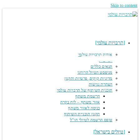
Skip to co
תרבויות עולמי
אודות תרבויות עולמי
המלצות
תנאים כללים
מניפסט הטיול הרוחני
מדיניות קוקיס, פרטיות ותקנון
הצהרת נגישות
תוכנית השיתוף של תרבויות עולמי
הרשמת משתף
אזור משתף – לוח בקרה
כניסה לאזור משתף
תקנון תוכניית השיתוף
טופס הרשמה לטיולי חו”ל
טיולים בישראל