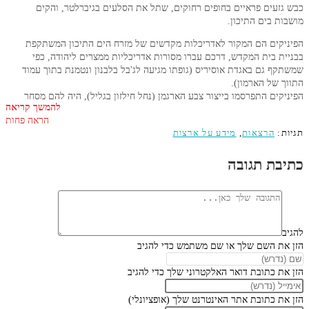
זעים פראיים בחופים רחוקים, שתל את הסלעים בגיברלטר, והקים
ת בים התיכון.
קים הם המקור לאדריכלות מקדשים של מזרח הים התיכון המשתקפת
ת בית המקדש, דרכם עברו מסורות אדריכליות ממצרים ליהודה, כפי
ף גם באגדת אוסיריס (גופתו מגיעה לג'בל בלבנון ונטמנת בתוך עמוד
 של הארמון).
קים התפרסמו בייצור צבע הארגמן (נחל חילזון בגליל), היה להם מסחר
להמשך קריאה
עם מצרים, הם יצאו עצים (ארזים), לספינות שלהם היה ראש סוס על
הראה פחות
ם וזנב דג, והם יכלו להפליג גם בנהרות. הם המציאו את הזכוכית, עיבדו
:
הרצאות
,
מידע על ארצות
 ליטשו אבני חן ושנהב ועבדו במתכות וזהב.
תם החשובה ביותר לאנושות הייתה כנראה המצאת הכתב שמתוארכת
בת תגובה
לפני הספירה
ניקים במקורות חיצוניים
קים מתועדים בכתבי המצרים החל מהשושלת השנייה, והמשך בתקופת
 (בונה הפירמידות בסקרה) מהשושלת הרביעית. יש הטוענים לתיארוך
ת השם שלך או שם משתמש כדי להגיב
ל מלכי מצרים, עתיק יותר, ואם כך הדבר הרי שהתיישבות הפיניקים
יותר עתיקה. הפניקים מככבים בכתבי המארות. ומכתבי אל עמארנה והיה
ת כתובת דואר האלקטרוני שלך כדי להגיב
קום של כבוד באימפריה המצרית של התקופה החדשה.
בשנת 1200 לפנה"ס חודרים גויי הים לפיניקיה ופוגעים בערים הקיימות. לאחר
ת כתובת אתר האינטרנט שלך (אופציונלי)
אים האשורים, הבבלים, הפרסים, הפיניקים מהווה את עמוד השדרה של