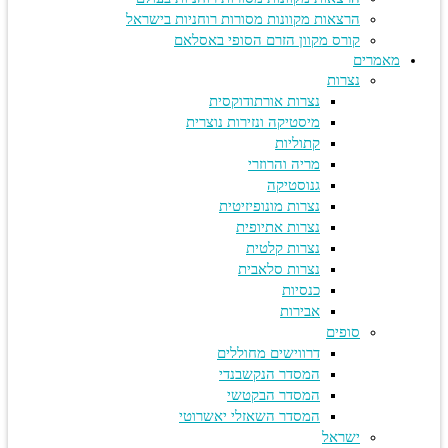
הרצאות מקוונות מסורות רוחניות בישראל
קורס מקוון הזרם הסופי באסלאם
מאמרים
נצרות
נצרות אורתודוקסית
מיסטיקה ונזירות נוצרית
קתוליות
מריה והרוזרי
גנוסטיקה
נצרות מונופיזיטית
נצרות אתיופית
נצרות קלטית
נצרות סלאבית
כנסיות
אבירות
סופים
דרווישים מחוללים
המסדר הנקשבנדי
המסדר הבקטשי
המסדר השאזלי יאשרוטי
ישראל