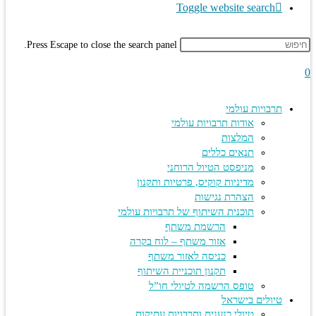
Toggle website search
Press Escape to close the search panel.
תרבויות עולמי
אודות תרבויות עולמי
המלצות
תנאים כללים
מניפסט הטיול הרוחני
מדיניות קוקיס, פרטיות ותקנון
הצהרת נגישות
תוכנית השיתוף של תרבויות עולמי
הרשמת משתף
אזור משתף – לוח בקרה
כניסה לאזור משתף
תקנון תוכניית השיתוף
טופס הרשמה לטיולי חו”ל
טיולים בישראל
טיולי כנענים ותרבויות עתיקות